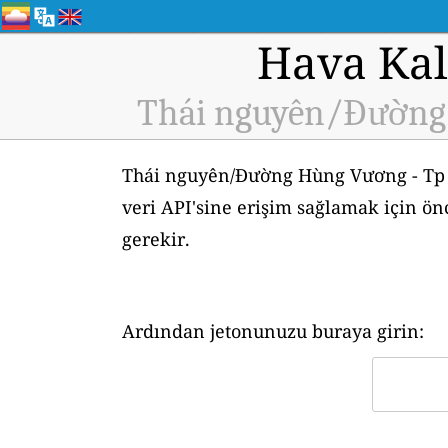
Hava Kali
Thái nguyên/Đường 
Thái nguyên/Đường Hùng Vương - Tp T
veri API'sine erişim sağlamak için ön
gerekir.
Ardından jetonunuzu buraya girin: