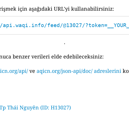
işmek için aşağıdaki URL'yi kullanabilirsiniz:
/api.waqi.info/feed/@13027/?token=__YOUR
.
nuca benzer verileri elde edebileceksiniz:
icn.org/api/
ve
aqicn.org/json-api/doc/ adreslerini
ko
p Thái Nguyên (ID: H13027)