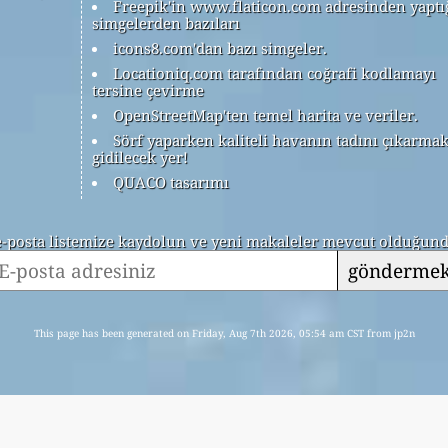
Freepik'in www.flaticon.com adresinden yaptı
simgelerden bazıları
icons8.com'dan bazı simgeler.
Locationiq.com tarafından coğrafi kodlamayı
tersine çevirme
OpenStreetMap'ten temel harita ve veriler.
Sörf yaparken kaliteli havanın tadını çıkarmak
gidilecek yer!
QUACO tasarımı
 e-posta listemize kaydolun ve yeni makaleler mevcut olduğunda
gönderme
This page has been generated on Friday, Aug 7th 2026, 05:54 am CST from jp2n