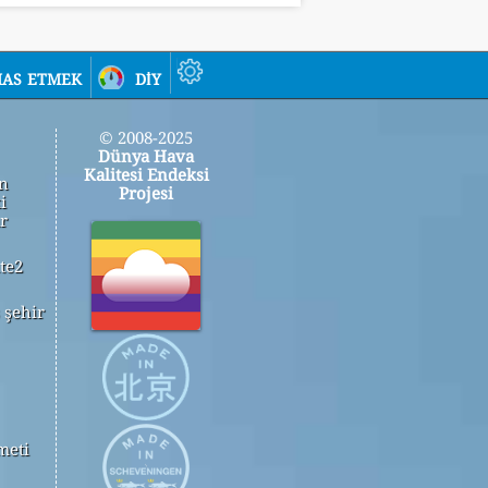
as etmek
diy
© 2008-2025
Dünya Hava
Kalitesi Endeksi
in
Projesi
i
r
te2
 şehir
meti