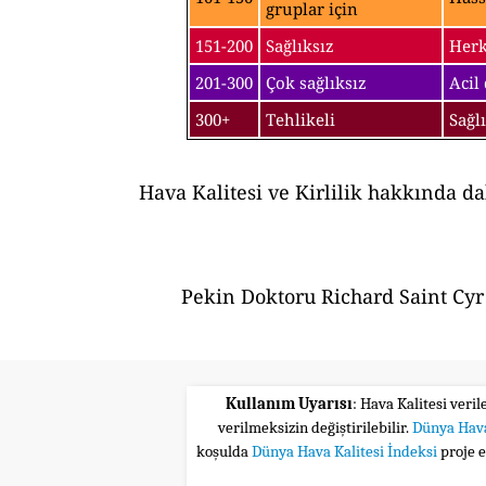
gruplar için
151-200
Sağlıksız
Herk
201-300
Çok sağlıksız
Acil
300+
Tehlikeli
Sağl
Hava Kalitesi ve Kirlilik hakkında d
Pekin Doktoru Richard Saint Cyr 
Kullanım Uyarısı
: Hava Kalitesi veri
verilmeksizin değiştirilebilir.
Dünya Hava
koşulda
Dünya Hava Kalitesi İndeksi
proje 