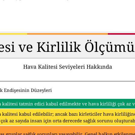
esi ve Kirlilik Ölçüm
Hava Kalitesi Seviyeleri Hakkında
ık Endişesinin Düzeyleri
 kalitesi tatmin edici kabul edilmekte ve hava kirliliği çok az
 kalitesi kabul edilebilir; ancak bazı kirleticiler hava kirliliğ
 çok az sayıda insan için orta derecede sağlık sorunu oluşturabi
as gruplar sağlık sorunları yaşayabilir. Genel halkın etkilenmes