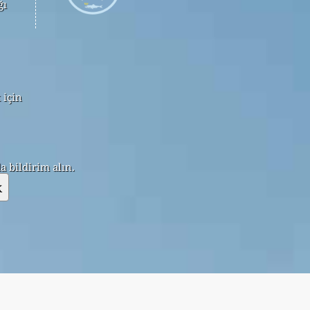
ğı
 için
 bildirim alın.
k