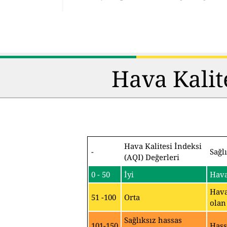
Hava Kalit
Hava Kalitesi İndeksi
-
Sağl
(AQI) Değerleri
0 - 50
İyi
Hava
Hava
51 -100
Orta
olan
Sağlıksız hassas
101-150
Hass