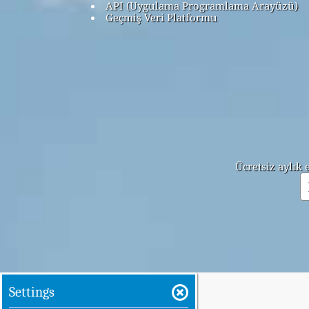
API (Uygulama Programlama Arayüzü)
Geçmiş Veri Platformu
Ücretsiz aylık
Settings