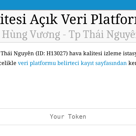
tesi Açık Veri Platfo
Hùng Vương - Tp Thái Nguyên
hái Nguyên (ID: H13027) hava kalitesi izleme ista
celikle
veri platformu belirteci kayıt sayfasından
ken