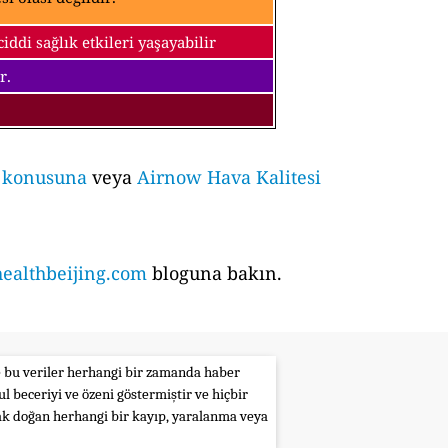
ddi sağlık etkileri yaşayabilir
r.
i konusuna
veya
Airnow Hava Kalitesi
althbeijing.com
bloguna bakın.
le bu veriler herhangi bir zamanda haber
l beceriyi ve özeni göstermiştir ve hiçbir
rak doğan herhangi bir kayıp, yaralanma veya