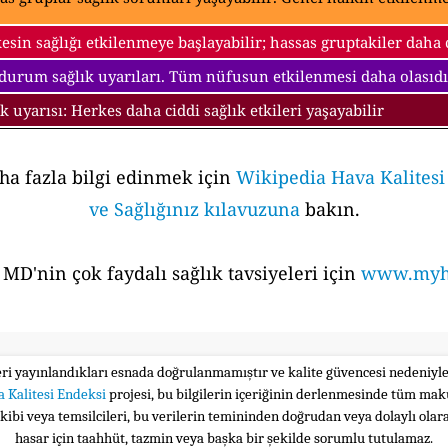
esin sağlığı etkilenmeye başlayabilir; hassas gruptakiler daha ci
 durum sağlık uyarıları. Tüm nüfusun etkilenmesi daha olasıdı
ık uyarısı: Herkes daha ciddi sağlık etkileri yaşayabilir
aha fazla bilgi edinmek için
Wikipedia Hava Kalites
ve Sağlığınız kılavuzuna
bakın.
MD'nin çok faydalı sağlık tavsiyeleri için
www.myhe
leri yayınlandıkları esnada doğrulanmamıştır ve kalite güvencesi nedeniy
 Kalitesi Endeksi
projesi, bu bilgilerin içeriğinin derlenmesinde tüm maku
ekibi veya temsilcileri, bu verilerin temininden doğrudan veya dolaylı ola
hasar için taahhüt, tazmin veya başka bir şekilde sorumlu tutulamaz.