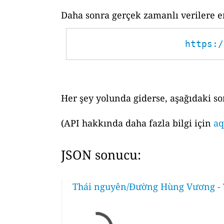
Daha sonra gerçek zamanlı verilere er
https:/
Her şey yolunda giderse, aşağıdaki so
(API hakkında daha fazla bilgi için
aq
JSON sonucu:
Thái nguyên/Đường Hùng Vương - T