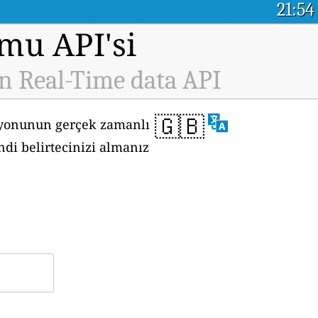
21:54
rmu API'si
 Real-Time data API
🇬🇧
syonunun gerçek zamanlı
di belirtecinizi almanız