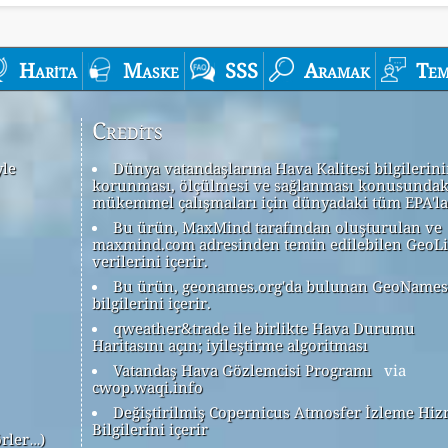
Harita
Maske
SSS
Aramak
Tem
Credits
yle
Dünya vatandaşlarına Hava Kalitesi bilgilerin
korunması, ölçülmesi ve sağlanması konusundak
mükemmel çalışmaları için dünyadaki tüm EPA'la
Bu ürün, MaxMind tarafından oluşturulan ve
maxmind.com adresinden temin edilebilen GeoLi
verilerini içerir.
Bu ürün, geonames.org'da bulunan GeoNames
bilgilerini içerir.
qweather&trade ile birlikte Hava Durumu
Haritasını açın; iyileştirme algoritması
Vatandaş Hava Gözlemcisi Programı
via
cwop.waqi.info
Değiştirilmiş Copernicus Atmosfer İzleme Hiz
Bilgilerini içerir
örler…)