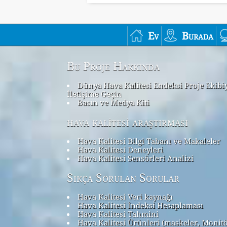
Ev
Burada
Bu Proje Hakkında
Dünya Hava Kalitesi Endeksi Proje Ekibi
İletişime Geçin
Basın ve Medya Kiti
hava kalitesi araştırması
Hava Kalitesi Bilgi Tabanı ve Makaleler
Hava Kalitesi Deneyleri
Hava Kalitesi Sensörleri Analizi
Sıkça Sorulan Sorular
Hava Kalitesi Veri kaynağı
Hava Kalitesi İndeksi Hesaplaması
Hava Kalitesi Tahmini
Hava Kalitesi Ürünleri (maskeler, Monit