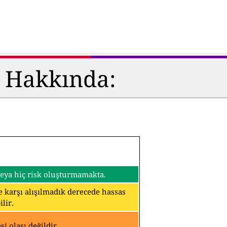
ü Hakkında:
 veya hiç risk oluşturmamakta.
ine karşı alışılmadık derecede hassas
lir.
i olası değildir.