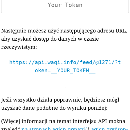
Następnie możesz użyć następującego adresu URL,
aby uzyskać dostęp do danych w czasie
rzeczywistym:
https://api.waqi.info/feed/@1271/?t
oken=__YOUR_TOKEN__
.
Jeśli wszystko działa poprawnie, będziesz mógł
uzyskać dane podobne do wyniku poniżej:
(Więcej informacji na temat interfejsu API można
znaleźć
na stronach aqicn.org/api/
i
aqicn.org/json-