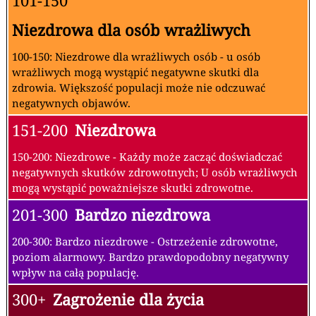
101-150
Niezdrowa dla osób wrażliwych
100-150: Niezdrowe dla wrażliwych osób - u osób
wrażliwych mogą wystąpić negatywne skutki dla
zdrowia. Większość populacji może nie odczuwać
negatywnych objawów.
151-200
Niezdrowa
150-200: Niezdrowe - Każdy może zacząć doświadczać
negatywnych skutków zdrowotnych; U osób wrażliwych
mogą wystąpić poważniejsze skutki zdrowotne.
201-300
Bardzo niezdrowa
200-300: Bardzo niezdrowe - Ostrzeżenie zdrowotne,
poziom alarmowy. Bardzo prawdopodobny negatywny
wpływ na całą populację.
300+
Zagrożenie dla życia