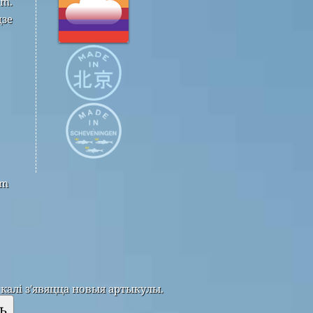
om.
дзе
om
калі з'явяцца новыя артыкулы.
ь