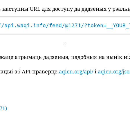
наступны URL для доступу да дадзеных у рэаль
//api.waqi.info/feed/@1271/?token=__YOUR_
.
ожаце атрымаць дадзеныя, падобныя на вынік ні
ацыі аб API праверце
aqicn.org/api/
і
aqicn.org/jso
71)