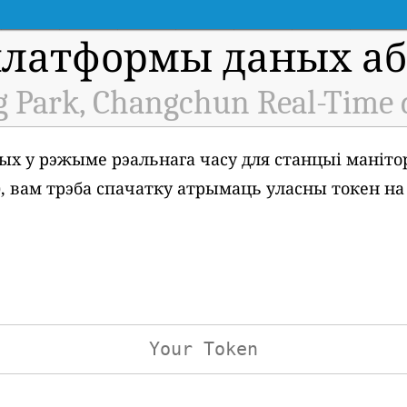
платформы даных аб 
 Park, Changchun Real-Time 
ых у рэжыме рэальнага часу для станцыі маніто
1), вам трэба спачатку атрымаць уласны токен н