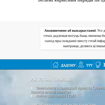
Апавяшчэнне аб выкарыстанні
: Усе 
гэтых дадзеныя могуць быць зменены бе
сыход пры складанні зместу гэтай інфар
кантракце, деликта ці інш
дадому
тут
Аб гэтым праекце
Звяжыцеся з камандай праекта Сусвет
індэкса якасці паветра
Набор для прэсы і СМІ
даследаванне якасці паветра