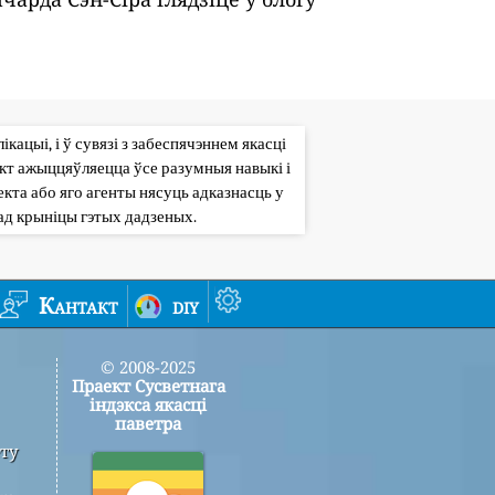
кацыі, і ў сувязі з забеспячэннем якасці
кт ажыццяўляецца ўсе разумныя навыкі і
кта або яго агенты нясуць адказнасць у
ад крыніцы гэтых дадзеных.
Кантакт
diy
© 2008-2025
Праект Сусветнага
індэкса якасці
паветра
ту