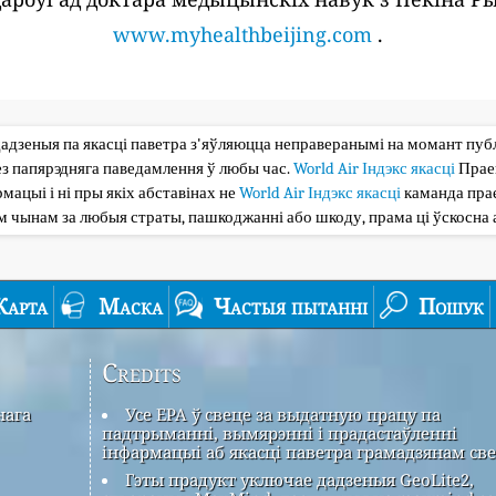
www.myhealthbeijing.com
.
дадзеныя па якасці паветра з'яўляюцца неправеранымі на момант публі
з папярэдняга паведамлення ў любы час.
World Air Індэкс якасці
Прае
мацыі і ні пры якіх абставінах не
World Air Індэкс якасці
каманда прае
ым чынам за любыя страты, пашкоджанні або шкоду, прама ці ўскосна 
Карта
Маска
Частыя пытанні
Пошук
Credits
нага
Усе EPA ў свеце за выдатную працу па
падтрыманні, вымярэнні і прадастаўленні
інфармацыі аб якасці паветра грамадзянам све
Гэты прадукт уключае дадзеныя GeoLite2,