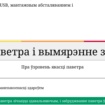
 USB, мантажным абсталяваннем і
аветра і вымярэнне 
Пра ўзровень якасці паветра
занепакоенасці здароўем
аветра лічыцца здавальняючым, і забруджванне паветра ў