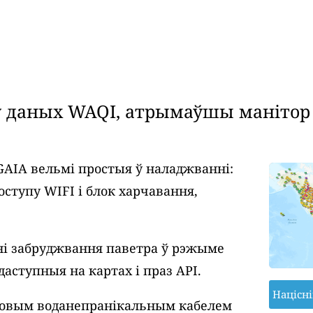
даных WAQI, атрымаўшы манітор я
GAIA вельмі простыя ў наладжванні:
оступу WIFI і блок харчавання,
і забруджвання паветра ў рэжыме
даступныя на картах і праз API.
Націсн
ровым воданепранікальным кабелем