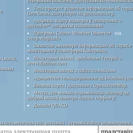
створаныя MaxMind, даступныя на maxmind.c
Гэты прадукт уключае інфармацыю аб гора
ра
GeoNames, даступную на geonames.org.
Адкрыць карту надвор'я ў спалучэнні з
qweather™ алгарытм паляпшэння
Праграма Citizen Weather Observer
via
cwop.waqi.info
Змяшчае змененую інфармацыю аб службе
маніторынгу атмасферы Каперніка
Некаторыя значкі, зробленыя Freepik з
 (маскі,
www.flaticon.com
вання)
Некаторыя значкі з сайта icons8.com
Адваротнае геакадзіраванне ад locationiq.c
Базавая карта і дадзеныя з OpenStreetMap.
Месца, дзе можна атрымліваць асалоду ад
добрай якасці паветра падчас серфінгу!
Дызайн QUACO
 штомесячны спіс рассылкі і атрымлівайце апавяшчэнні, 
прадставіц