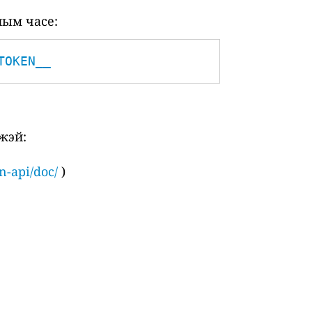
ным часе:
TOKEN__
жэй:
n-api/doc/
)