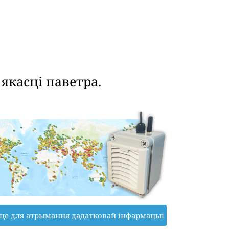
касці паветра.
іце для атрымання дадатковай інфармацыі