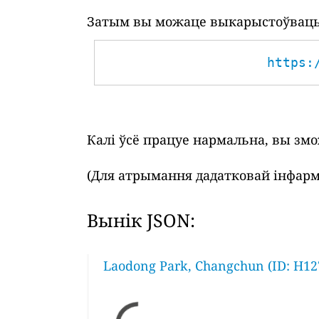
Затым вы можаце выкарыстоўваць 
https:
Калі ўсё працуе нармальна, вы зм
(Для атрымання дадатковай інфарм
Вынік JSON:
Laodong Park, Changchun (ID: H12