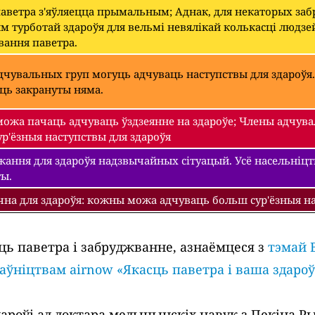
паветра з'яўляецца прымальным; Аднак, для некаторых з
 турботай здароўя для вельмі невялікай колькасці людзе
вання паветра.
чувальных груп могуць адчуваць наступствы для здароўя.
уць закрануты няма.
ожа пачаць адчуваць ўздзеянне на здароўе; Члены адчува
р'ёзныя наступствы для здароўя
ання для здароўя надзвычайных сітуацый. Усё насельніцтва
ты.
чна для здароўя: кожны можа адчуваць больш сур'ёзныя на
ць паветра і забруджванне, азнаёмцеся з
тэмай 
раўніцтвам airnow «Якасць паветра і ваша здароў
роўі ад доктара медыцынскіх навук з Пекіна Рыч