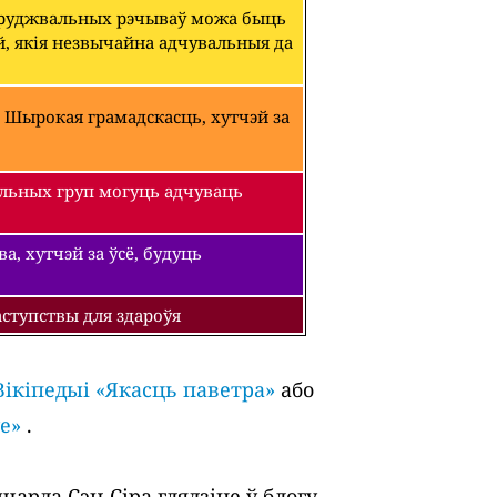
абруджвальных рэчываў можа быць
й, якія незвычайна адчувальныя да
 Шырокая грамадскасць, хутчэй за
льных груп могуць адчуваць
, хутчэй за ўсё, будуць
ступствы для здароўя
Вікіпедыі «Якасць паветра»
або
е»
.
арда Сэн-Сіра глядзіце ў блогу