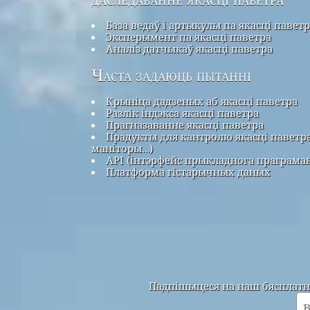
База ведаў і артыкулы па якасці павет
Эксперымент па якасці паветра
Аналіз датчыкаў якасці паветра
Часта задаюць пытанні
Крыніца дадзеных аб якасці паветра
Разлік індэкса якасці паветра
Прагназаванне якасці паветра
Прадукты для кантролю якасці паветра
маніторы…)
API (інтэрфейс прыкладнога праграма
Платформа гістарычных даных
Падпішыцеся на наш бясплатны