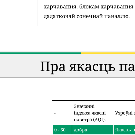
харчавання, блокам харчавання
дадатковай сонечнай панэллю.
Пра якасць п
Значэнні
-
індэкса якасці
Узроўні 
паветра (AQI).
0 - 50
добра
Якасць п