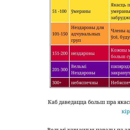
Якасць 
51 -100
ўмераны
умераным
забрудж
Нездаровы для
Члены ад
101-150
адчувальных
ўсё, буд
груп
Кожны м
151-200
нездаровы
больш су
Вельмі
папярэдж
201-300
Нездаровы
закрану
300+
небяспечны
Небяспе
Каб даведацца больш пра якас
кі
Вельмі карысныя парады па зда