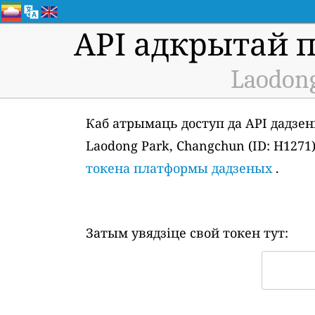
API адкрытай 
Laodong
Каб атрымаць доступ да API дадзен
Laodong Park, Changchun (ID: H127
токена платформы дадзеных
.
Затым увядзіце свой токен тут: