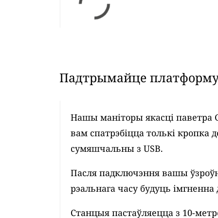
Падтрымайце платформу 
Нашы маніторы якасці паветра 
вам спатрэбіцца толькі кропка д
сумяшчальны з USB.
Пасля падключэння вашы ўзроўн
рэальнага часу будуць імгненна 
Станцыя пастаўляецца з 10-мет