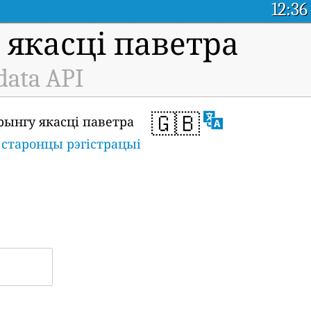
12:36
якасці паветра
data API
🇬🇧
рынгу якасці паветра
а
старонцы рэгістрацыі