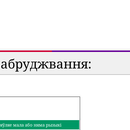
забруджвання:
яўляе мала або няма рызыкі