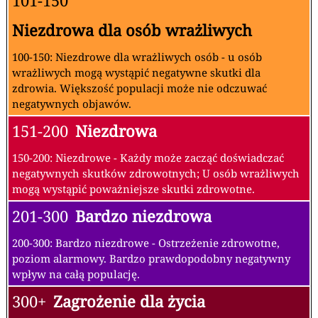
101-150
Niezdrowa dla osób wrażliwych
100-150: Niezdrowe dla wrażliwych osób - u osób
wrażliwych mogą wystąpić negatywne skutki dla
zdrowia. Większość populacji może nie odczuwać
negatywnych objawów.
151-200
Niezdrowa
150-200: Niezdrowe - Każdy może zacząć doświadczać
negatywnych skutków zdrowotnych; U osób wrażliwych
mogą wystąpić poważniejsze skutki zdrowotne.
201-300
Bardzo niezdrowa
200-300: Bardzo niezdrowe - Ostrzeżenie zdrowotne,
poziom alarmowy. Bardzo prawdopodobny negatywny
wpływ na całą populację.
300+
Zagrożenie dla życia