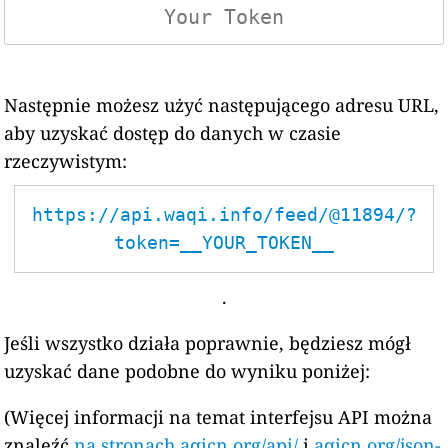
Następnie możesz użyć następującego adresu URL,
aby uzyskać dostęp do danych w czasie
rzeczywistym:
https://api.waqi.info/feed/@11894/?
token=__YOUR_TOKEN__
.
Jeśli wszystko działa poprawnie, będziesz mógł
uzyskać dane podobne do wyniku poniżej:
(Więcej informacji na temat interfejsu API można
znaleźć
na stronach aqicn.org/api/
i
aqicn.org/json-