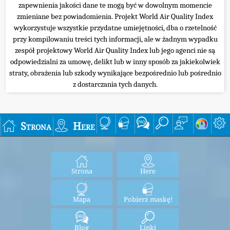
zapewnienia jakości dane te mogą być w dowolnym momencie
zmieniane bez powiadomienia. Projekt World Air Quality Index
wykorzystuje wszystkie przydatne umiejętności, dba o rzetelność
przy kompilowaniu treści tych informacji, ale w żadnym wypadku
zespół projektowy World Air Quality Index lub jego agenci nie są
odpowiedzialni za umowę, delikt lub w inny sposób za jakiekolwiek
straty, obrażenia lub szkody wynikające bezpośrednio lub pośrednio
z dostarczania tych danych.
Strona
Here
Strona
Here
Mapa
Pobierz maskę!
Blog
Linki