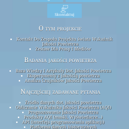
Skontaktuj
O tym projekcie
Kontakt Do Zespołu Projektu świata Wskaźnik
Jakości Powietrza
Zestaw Dla Prasy I Mediów
Badania jakości powietrza
Baza Wiedzy I Artykuły Dot. Jakości Powietrza
Eksperymenty z jakością powietrza
Analiza Czujników Jakości Powietrza
Najczęściej zadawane pytania
Źródło danych dot. jakości powietrza
Obliczanie Wskaźnika Jakości Powietrza (AQI)
Prognozowanie Jakości Powietrza
Produkty AQI (maski, Wyświetlacze...)
API (interfejs programowania aplikacji)
Platforma danych historycznych