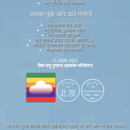
वायु गुणवत्ता सेंसर विश्लेषण
अक्सर पूछे जाने वाले प्रश्नों
वायु गुणवत्ता डेटा स्रोत
वायु गुणवत्ता सूचकांक गणना
वायु गुणवत्ता पूर्वानुमान
वायु गुणवत्ता उत्पाद (मास्क, मॉनिटर...)
एपीआई (एप्लिकेशन प्रोग्रामिंग इंटरफ़ेस)
ऐतिहासिक डेटा प्लेटफ़ॉर्म
© 2008-2025
विश्व वायु गुणवत्ता सूचकांक परियोजना
हमारी निःशुल्क मासिक मेलिंग सूची के लिए साइन अप करें, और नए लेख उपलब्ध