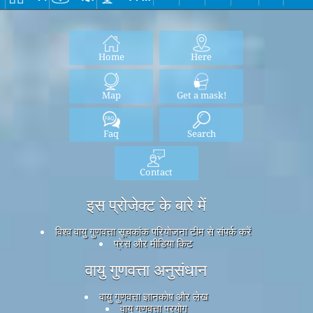
Home
Here
Map
Get a mask!
Faq
Search
Contact
इस प्रोजेक्ट के बारे में
विश्व वायु गुणवत्ता सूचकांक परियोजना टीम से संपर्क करें
प्रेस और मीडिया किट
वायु गुणवत्ता अनुसंधान
वायु गुणवत्ता ज्ञानकोष और लेख
वायु गुणवत्ता प्रयोग