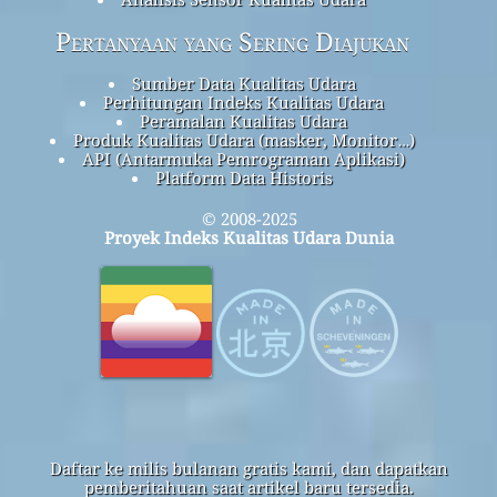
Pertanyaan yang Sering Diajukan
Sumber Data Kualitas Udara
Perhitungan Indeks Kualitas Udara
Peramalan Kualitas Udara
Produk Kualitas Udara (masker, Monitor…)
API (Antarmuka Pemrograman Aplikasi)
Platform Data Historis
© 2008-2025
Proyek Indeks Kualitas Udara Dunia
Daftar ke milis bulanan gratis kami, dan dapatkan
pemberitahuan saat artikel baru tersedia.