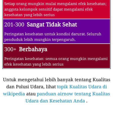
Setiap orang mungkin mulai mengalami efek kesehatan;
anggota kelompok sensitif dapat mengalami efek
kesehatan yang lebih serius
201-300
Sangat Tidak Sehat
Peringatan kesehatan untuk kondisi darurat. Seluruh
penduduk lebih mungkin terpengaruh.
300+
Berbahaya
Peringatan kesehatan: semua orang mungkin mengalami
efek kesehatan yang lebih serius
Untuk mengetahui lebih banyak tentang Kualitas
dan Polusi Udara, lihat
topik Kualitas Udara di
wikipedia
atau
panduan airnow tentang Kualitas
Udara dan Kesehatan Anda
.