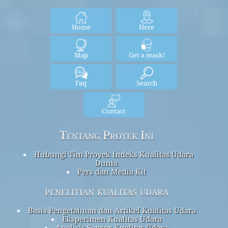
Home
Here
Map
Get a mask!
Faq
Search
Contact
Tentang Proyek Ini
Hubungi Tim Proyek Indeks Kualitas Udara
Dunia
Pers dan Media Kit
penelitian kualitas udara
Basis Pengetahuan dan Artikel Kualitas Udara
Eksperimen Kualitas Udara
Analisis Sensor Kualitas Udara