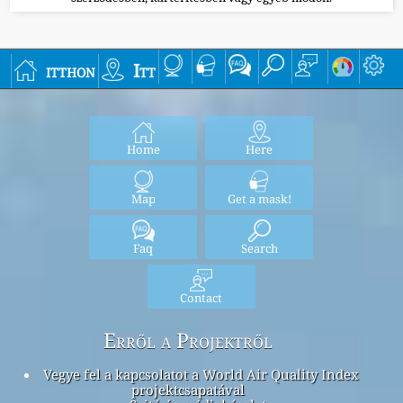
itthon
Itt
Home
Here
Map
Get a mask!
Faq
Search
Contact
Erről a Projektről
Vegye fel a kapcsolatot a World Air Quality Index
projektcsapatával