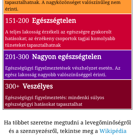
tapasztalhatnak. A nagyközönséget valószínűleg nem
érinti.
151-200
Egészségtelen
A teljes lakosság érzékeli az egészségre gyakorolt
hatásokat; az érzékeny csoportok tagjai komolyabb
tüneteket tapasztalhatnak
201-300
Nagyon egészségtelen
Egészségügyi figyelmeztetések vészhelyzet esetén. Az
egész lakosság nagyobb valószínűséggel érinti.
300+
Veszélyes
Egészségügyi figyelmeztetés: mindenki súlyos
egészségügyi hatásokat tapasztalhat
Ha többet szeretne megtudni a levegőminőségről
és a szennyezésről, tekintse meg a
Wikipédia