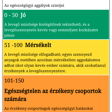
Az egészségügyi aggályok szintjei
0 - 50
Jó
A levegő minősége kielégítőnek tekinthető, és a
levegőszennyezés kevés vagy semmilyen kockázatot
jelent
51 -100
Mérsékelt
A levegő minősége elfogadható; egyes szennyező
anyagok esetében azonban mérsékelten aggodalomra
adhat okot olyan kevés ember számára, akik szokatlanul
érzékenyek a levegőszennyezésre.
101-150
Egészségtelen az érzékeny csoportok
számára
Az érzékeny csoporttagok egészségügyi hatásokat