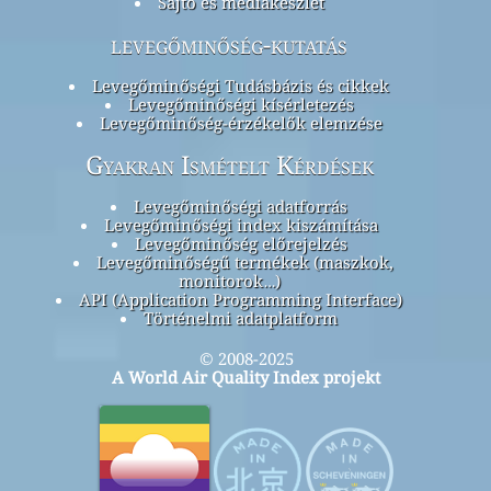
Sajtó és médiakészlet
levegőminőség-kutatás
Levegőminőségi Tudásbázis és cikkek
Levegőminőségi kísérletezés
Levegőminőség-érzékelők elemzése
Gyakran Ismételt Kérdések
Levegőminőségi adatforrás
Levegőminőségi index kiszámítása
Levegőminőség előrejelzés
Levegőminőségű termékek (maszkok,
monitorok…)
API (Application Programming Interface)
Történelmi adatplatform
© 2008-2025
A World Air Quality Index projekt