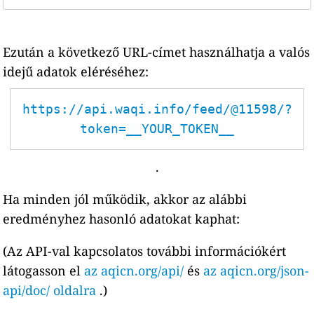
Ezután a következő URL-címet használhatja a valós
idejű adatok eléréséhez:
https://api.waqi.info/feed/@11598/?
token=__YOUR_TOKEN__
.
Ha minden jól működik, akkor az alábbi
eredményhez hasonló adatokat kaphat:
(Az API-val kapcsolatos további információkért
látogasson el
az aqicn.org/api/
és
az aqicn.org/json-
api/doc/ oldalra
.)