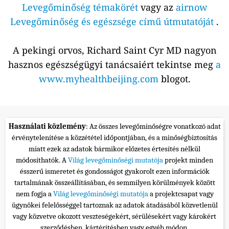
Levegőminőség témakörét
vagy az
airnow
Levegőminőség és egészsége című útmutatóját
.
A pekingi orvos, Richard Saint Cyr MD nagyon
hasznos egészségügyi tanácsaiért tekintse meg
a
www.myhealthbeijing.com
blogot.
Használati közlemény
: Az összes levegőminőségre vonatkozó adat
érvénytelenítése a közzététel időpontjában, és a minőségbiztosítás
miatt ezek az adatok bármikor előzetes értesítés nélkül
módosíthatók. A
Világ levegőminőségi mutatója
projekt minden
ésszerű ismeretet és gondosságot gyakorolt ezen információk
tartalmának összeállításában, és semmilyen körülmények között
nem fogja a
Világ levegőminőségi mutatója
a projektcsapat vagy
ügynökei felelősséggel tartoznak az adatok átadásából közvetlenül
vagy közvetve okozott veszteségekért, sérülésekért vagy károkért
szerződésben, kártérítésben vagy egyéb módon.