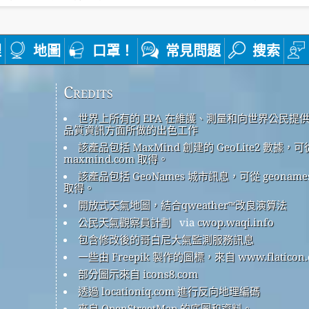
裡
地圖
口罩！
常見問題
搜索
Credits
世界上所有的 EPA 在維護、測量和向世界公民提
品質資訊方面所做的出色工作
該產品包括 MaxMind 創建的 GeoLite2 數據，可
maxmind.com 取得。
該產品包括 GeoNames 城市訊息，可從 geonames
取得。
開放式天氣地圖，結合qweather™改良演算法
公民天氣觀察員計劃
via
cwop.waqi.info
包含修改後的哥白尼大氣監測服務訊息
一些由 Freepik 製作的圖標，來自 www.flaticon.
部分圖示來自 icons8.com
透過 locationiq.com 進行反向地理編碼
來自 OpenStreetMap 的底圖和資料。