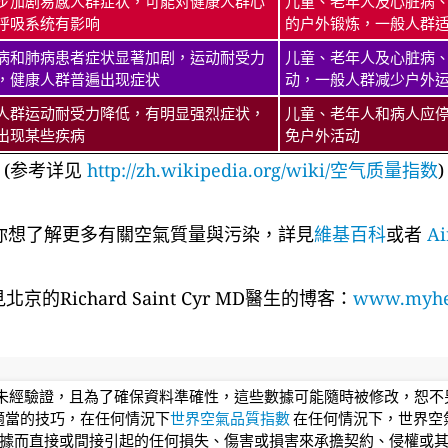
步加剧易感人群症状，可能对健康人群心
儿童、老年人及心脏病
呼吸系统有影响
的户外锻炼，一般人群
病和肺病患者症状显著加剧，运动耐受力
儿童、老年人及心脏病
，健康人群普遍出现症状
动，一般人群减少户外
人群运动耐受力降低，有明显强烈症状，
儿童、老年人和病人应
出现某些疾病
免户外活动
(参考详见
http://zh.wikipedia.org/wiki/空气质量指数
)
你想了解更多有關空氣質量與污染，詳見
維基百科
或者
Ai
京的Richard Saint Cyr MD醫生的博客：
www.myhea
均未經驗證，且為了確保資料準確性，這些數據可能隨時被修改，恕
適當的技巧，在任何情況下
世界空氣品質指數
在任何情況下，世界空
據而直接或間接引起的任何損失、傷害或損害來承擔契約、侵權或