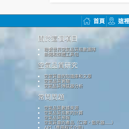
首頁
這
關於這個項目
聯繫世界空氣品質指數團隊
新聞和媒體工具包
空氣品質研究
空氣質量的知識庫和文章
空氣品質實驗
空氣品質傳感器分析
常問問題
空氣品質數據來源
空氣品質指數的計算
空氣品質預報
空氣質量的產品（口罩，監示器......）
API（應用程式介面）