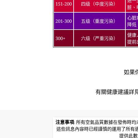
进一
151-200
四级（中度污染）
脏、
心脏
201-300
五级（重度污染）
降低
健康
300+
六级（严重污染）
提前
如果
有關健康建議詳​​見北
注意事項
: 所有空氣品質數據在發佈時
這些訊息內容時已經謹慎的運用了所有
提供此數