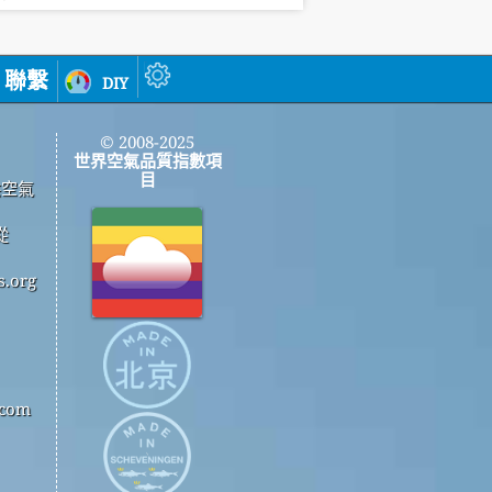
聯繫
diy
© 2008-2025
世界空氣品質指數項
目
供空氣
從
.org
com