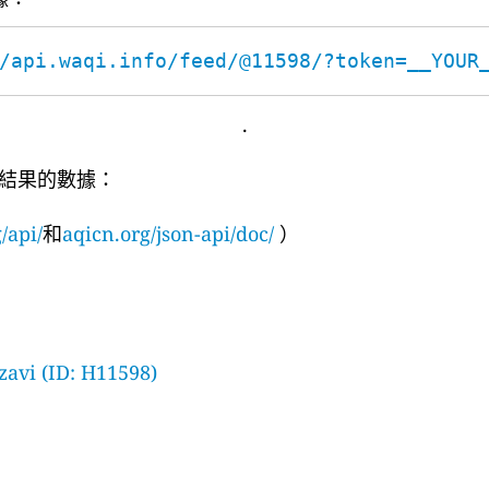
/api.waqi.info/feed/@11598/?token=__YOUR
.
結果的數據：
/api/
和
aqicn.org/json-api/doc/
）
avi (ID: H11598)