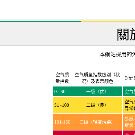
關
本網站採用的污
空气质
空气质量指数级别（状
对健
量指数
况）及表示颜色
0 - 50
一级（优）
空气
空气
51 -100
二级（良）
异常
易感
101-150
三级（轻度污染）
症状