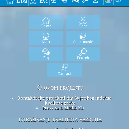
Dom
Evo
Home
Here
Map
Get a mask!
Faq
Search
Contact
O ovom projektu
Kontaktirajte projektni tim Svjetskog indeksa
kvalitete zraka
Press And Media Kit
istraživanje kvaliteta vazduha