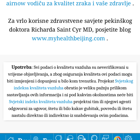
airnow vodiču za kvalitet zraka i vaše zdravlje
.
Za vrlo korisne zdravstvene savjete pekinškog
doktora Richarda Saint Cyr MD, posjetite blog
www.myhealthbeijing.com
.
Upotreba
: Svi podaci o kvalitetu vazduha su neverifikovani u
vrijeme objavljivanja, a zbog osiguranja kvaliteta ovi podaci mogu
biti izmjenjeni i dopunjeni u bilo kom trenutku. Projekat
Svjetskog
indeksa kvaliteta vazduha
obratio je veliku pažnju prilikom
sastavljanja ovih informacija i ni pod kakvim okolnostima neće biti
Svjetski indeks kvaliteta vazduha
projektni tim ili njegovi agenti
odgovorni za ugovor, štetu ili bilo kakav gubitak, povredu ili štetu
nastalu direktno ili indirektno iz snabdevanja ovim podacima.