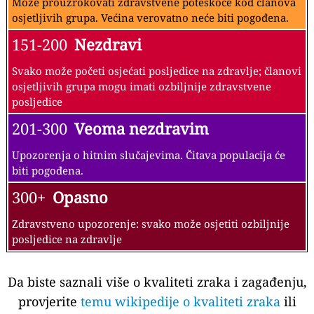
Može prouzrokovati zdravstvene poteškoće kod članova
osjetljivih grupa. Većina verovatno neće biti pogođena.
151-200
Nezdravi
Svako može početi osjećati posljedice na zdravlje; članovi
osjetljivih grupa mogu imati ozbiljnije zdravstvene
posljedice
201-300
Veoma nezdravim
Upozorenja o hitnim slučajevima. Čitava populacija će
biti pogođena.
300+
Opasno
Zdravstveno upozorenje: svako može osjetiti ozbiljnije
posljedice na zdravlje
Da biste saznali više o kvaliteti zraka i zagađenju,
provjerite
temu wikipedije o kvaliteti zraka
ili