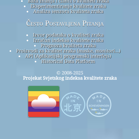
Baza znanja i članci o kvaliteti zraka
Eksperimentiranje kvalitete zraka
Analiza senzora kvaliteta zraka
Često Postavljena Pitanja
Izvor podataka o kvaliteti zraka
Izračun indeksa kvalitete zraka
Prognoza kvaliteta zraka
Proizvodi za kvalitet zraka (maske, monitori...)
API (Aplikacijski programski interfejs)
Historical Data Platform
© 2008-2025
Projekat Svjetskog indeksa kvalitete zraka