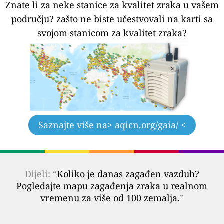
Znate li za neke stanice za kvalitet zraka u vašem
području?
zašto ne biste učestvovali na karti sa
svojom stanicom za kvalitet zraka?
Saznajte više na
> aqicn.org/gaia/ <
Dijeli: “
Koliko je danas zagađen vazduh?
Pogledajte mapu zagađenja zraka u realnom
vremenu za više od 100 zemalja.
”