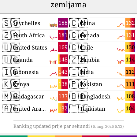
zemljama
🇸🇨
🇨🇳
188
132
Seychelles
China
🇿🇦
🇨🇦
181
131
South Africa
Canada
🇺🇸
🇨🇱
169
130
United States
Chile
🇺🇬
🇿🇲
148
114
Uganda
Zambia
🇮🇩
🇮🇳
143
112
Indonesia
India
🇰🇪
🇵🇰
138
111
Kenya
Pakistan
🇲🇬
🇧🇩
137
108
Madagascar
Bangladesh
🇦🇪
🇹🇯
132
104
United Arab Emirates
Tajikistan
Ranking updated prije par sekundi
(6. aug. 2026 6:12)