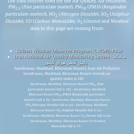
The Data sources used for the Air Quality, Air Pollution,
PM
(
fine particulate matter
), PM
(
PM10 (Respirable
2.5
10
particulate matter)
), NO
(
Nitrogen Dioxide
), SO
(
Sulphur
2
2
Dioxide
), CO (
Carbon Monoxide
), O
(
Ozone
) and Weather
3
data in this page are coming from:
Citizen Weather Observer Program (CWOP/APRS)
Iran National Air Quality Monitoring System - سامانه
پایش کیفی هوای کشور
Sarafrazan, Mashhad, Khorasan Razavi, Iran Air Pollution
Sarafrazan, Mashhad, Khorasan Razavi overall air
quality index is 182
Sarafrazan, Mashhad, Khorasan Razavi PM
(fine
2.5
particulate matter) AQI is 182 - Sarafrazan, Mashhad,
Khorasan Razavi PM
(PM10 (Respirable particulate
10
matter)) AQI is 84 - Sarafrazan, Mashhad, Khorasan Razavi
NO
(Nitrogen Dioxide) AQI is n/a - Sarafrazan, Mashhad,
2
Khorasan Razavi SO
(Sulphur Dioxide) AQI is n/a -
2
Sarafrazan, Mashhad, Khorasan Razavi O
(Ozone) AQI is n/a
3
- Sarafrazan, Mashhad, Khorasan Razavi CO (Carbon
Monoxide) AQI is 27 -