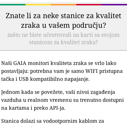
Znate li za neke stanice za kvalitet
zraka u vašem području?
zašto ne biste učestvovali na karti sa svojom
stanicom za kvalitet zraka?
Naši GAIA monitori kvaliteta zraka se vrlo lako
postavljaju: potrebna vam je samo WIFI pristupna
tačka i USB kompatibilno napajanje.
Jednom kada se povežete, vaši nivoi zagađenja
vazduha u realnom vremenu su trenutno dostupni
na kartama i preko API-ja.
Stanica dolazi sa vodootpornim kablom za