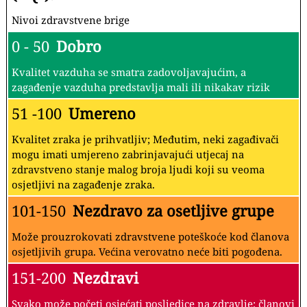
Nivoi zdravstvene brige
0 - 50
Dobro
Kvalitet vazduha se smatra zadovoljavajućim, a
zagađenje vazduha predstavlja mali ili nikakav rizik
51 -100
Umereno
Kvalitet zraka je prihvatljiv; Međutim, neki zagađivači
mogu imati umjereno zabrinjavajući utjecaj na
zdravstveno stanje malog broja ljudi koji su veoma
osjetljivi na zagađenje zraka.
101-150
Nezdravo za osetljive grupe
Može prouzrokovati zdravstvene poteškoće kod članova
osjetljivih grupa. Većina verovatno neće biti pogođena.
151-200
Nezdravi
Svako može početi osjećati posljedice na zdravlje; članovi