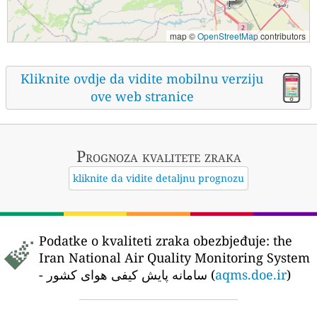
map ©
OpenStreetMap
contributors
Kliknite ovdje da vidite mobilnu verziju
ove web stranice
Prognoza kvalitete zraka
kliknite da vidite detaljnu prognozu
Podatke o kvaliteti zraka obezbjeđuje:
the
Iran National Air Quality Monitoring System
- سامانه پایش کیفی هوای کشور (
aqms.doe.ir
)