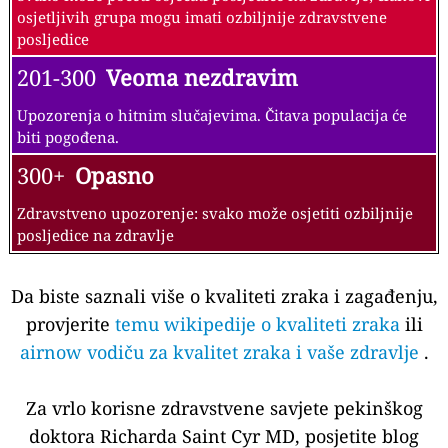
osjetljivih grupa mogu imati ozbiljnije zdravstvene
posljedice
201-300
Veoma nezdravim
Upozorenja o hitnim slučajevima. Čitava populacija će
biti pogođena.
300+
Opasno
Zdravstveno upozorenje: svako može osjetiti ozbiljnije
posljedice na zdravlje
Da biste saznali više o kvaliteti zraka i zagađenju,
provjerite
temu wikipedije o kvaliteti zraka
ili
airnow vodiču za kvalitet zraka i vaše zdravlje
.
Za vrlo korisne zdravstvene savjete pekinškog
doktora Richarda Saint Cyr MD, posjetite blog