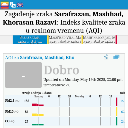
Zagađenje zraka
Sarafrazan, Mashhad,
Khorasan Razavi
: Indeks kvalitete zraka
u realnom vremenu (AQI)
Sarafrazan,
Mash'had Vila, Mashhad, Khorasan Razavi
Mash'had Sajjad, Mashhad
Mashhad, Khorasan
د - سجاد مشهد خراسان رضوی
مشهد - ویلا مشهد خراسان رضوی
سرافرازان مشهد
خراسان رضوی
Razavi
AQI za
Sarafrazan, Mashhad, Khorasan Razavi
:
Indeks kvalite
Dobro
-
Updated on Monday, May 19th 2025, 22:00 pm
temperatura:
-
°C
struja
zadnja 2 dana
min
PM2.5
182
159
AQI
PM10
84
62
AQI
CO
27
24
AQI