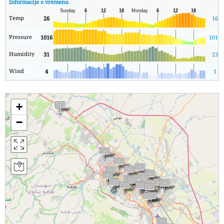
Informacije o vremenu
Temp
26
16
Pressure
1016
1013
Humidity
31
23
Wind
4
1
+
−