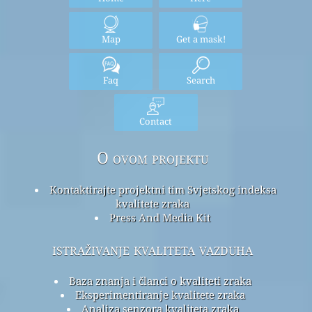
Map
Get a mask!
Faq
Search
Contact
O ovom projektu
Kontaktirajte projektni tim Svjetskog indeksa
kvalitete zraka
Press And Media Kit
istraživanje kvaliteta vazduha
Baza znanja i članci o kvaliteti zraka
Eksperimentiranje kvalitete zraka
Analiza senzora kvaliteta zraka