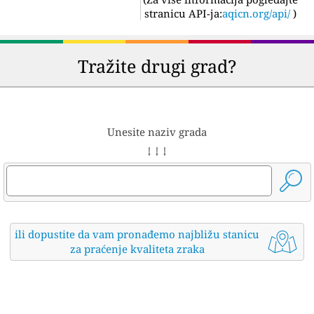
stranicu API-ja:
aqicn.org/api/
)
Tražite drugi grad?
Unesite naziv grada
↓ ↓ ↓
ili dopustite da vam pronađemo najbližu stanicu
za praćenje kvaliteta zraka