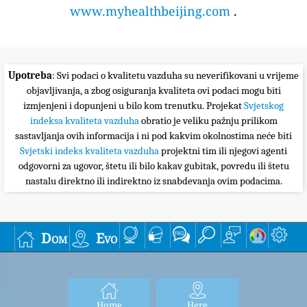
www.myhealthbeijing.com
.
Upotreba
: Svi podaci o kvalitetu vazduha su neverifikovani u vrijeme
objavljivanja, a zbog osiguranja kvaliteta ovi podaci mogu biti
izmjenjeni i dopunjeni u bilo kom trenutku. Projekat
Svjetskog
indeksa kvaliteta vazduha
obratio je veliku pažnju prilikom
sastavljanja ovih informacija i ni pod kakvim okolnostima neće biti
Svjetski indeks kvaliteta vazduha
projektni tim ili njegovi agenti
odgovorni za ugovor, štetu ili bilo kakav gubitak, povredu ili štetu
nastalu direktno ili indirektno iz snabdevanja ovim podacima.
Dom
Evo
Home
Here