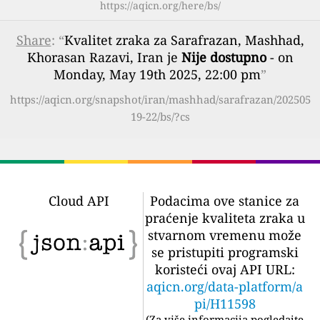
https://aqicn.org/here/bs/
Share
: “
Kvalitet zraka za Sarafrazan, Mashhad,
Khorasan Razavi, Iran je
Nije dostupno
- on
Monday, May 19th 2025, 22:00 pm
”
https://aqicn.org/snapshot/iran/mashhad/sarafrazan/202505
19-22/bs/?cs
Cloud API
Podacima ove stanice za
praćenje kvaliteta zraka u
stvarnom vremenu može
se pristupiti programski
koristeći ovaj API URL:
aqicn.org/data-platform/a
pi/H11598
(
Za više informacija pogledajte