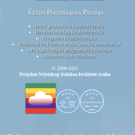
Često Postavljena Pitanja
Izvor podataka o kvaliteti zraka
Izračun indeksa kvalitete zraka
Prognoza kvaliteta zraka
Proizvodi za kvalitet zraka (maske, monitori...)
API (Aplikacijski programski interfejs)
Historical Data Platform
© 2008-2025
Projekat Svjetskog indeksa kvalitete zraka