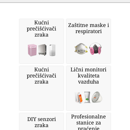
Kućni
Zaštitne maske i
prečišćivači
respiratori
zraka
Kućni
Lični monitori
prečišćivači
kvaliteta
zraka
vazduha
Profesionalne
DIY senzori
stanice za
zraka
praćenje