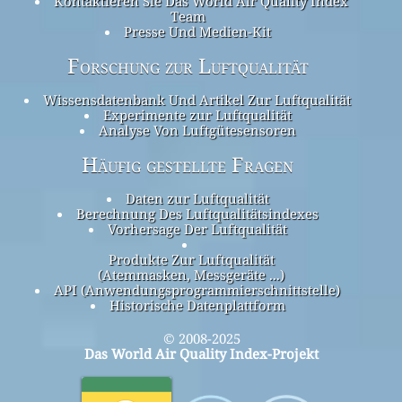
Kontaktieren Sie Das World Air Quality Index
Team
Presse Und Medien-Kit
Forschung zur Luftqualität
Wissensdatenbank Und Artikel Zur Luftqualität
Experimente zur Luftqualität
Analyse Von Luftgütesensoren
Häufig gestellte Fragen
Daten zur Luftqualität
Berechnung Des Luftqualitätsindexes
Vorhersage Der Luftqualität
Produkte Zur Luftqualität
(Atemmasken, Messgeräte ...)
API (Anwendungsprogrammierschnittstelle)
Historische Datenplattform
© 2008-2025
Das World Air Quality Index-Projekt