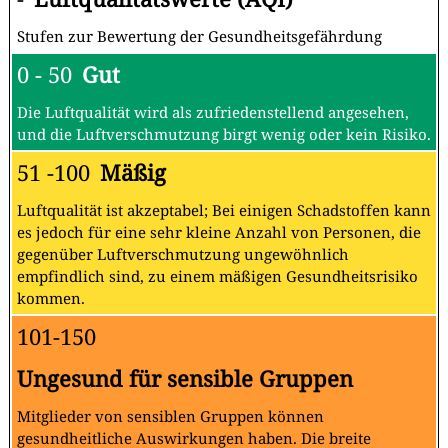
Stufen zur Bewertung der Gesundheitsgefährdung
0 - 50
Gut
Die Luftqualität wird als zufriedenstellend angesehen,
und die Luftverschmutzung birgt wenig oder kein Risiko.
51 -100
Mäßig
Luftqualität ist akzeptabel; Bei einigen Schadstoffen kann
es jedoch für eine sehr kleine Anzahl von Personen, die
gegenüber Luftverschmutzung ungewöhnlich
empfindlich sind, zu einem mäßigen Gesundheitsrisiko
kommen.
101-150
Ungesund für sensible Gruppen
Mitglieder von sensiblen Gruppen können
gesundheitliche Auswirkungen haben. Die breite