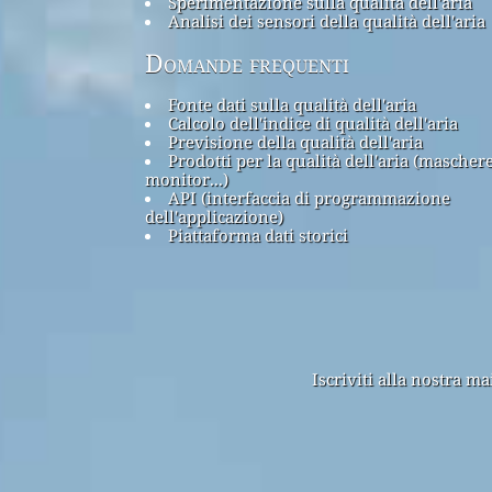
Sperimentazione sulla qualità dell'aria
Analisi dei sensori della qualità dell'aria
Domande frequenti
Fonte dati sulla qualità dell'aria
Calcolo dell'indice di qualità dell'aria
Previsione della qualità dell'aria
Prodotti per la qualità dell'aria (maschere
monitor...)
API (interfaccia di programmazione
dell'applicazione)
Piattaforma dati storici
Iscriviti alla nostra m