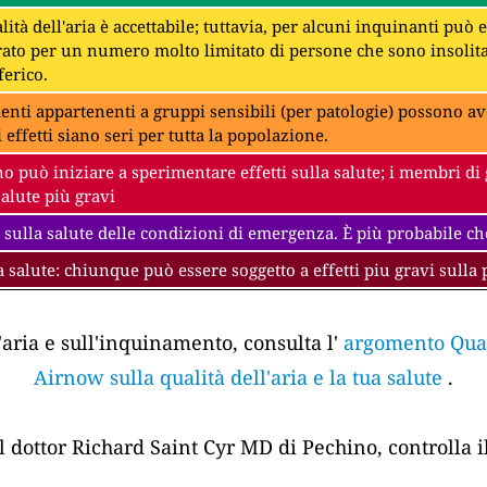
lità dell'aria è accettabile; tuttavia, per alcuni inquinanti può
to per un numero molto limitato di persone che sono insolit
erico.
denti appartenenti a gruppi sensibili (per patologie) possono av
i effetti siano seri per tutta la popolazione.
 può iniziare a sperimentare effetti sulla salute; i membri di 
salute più gravi
 sulla salute delle condizioni di emergenza. È più probabile che
a salute: chiunque può essere soggetto a effetti piu gravi sulla 
'aria e sull'inquinamento, consulta l'
argomento Quali
Airnow sulla qualità dell'aria e la tua salute
.
el dottor Richard Saint Cyr MD di Pechino, controlla i