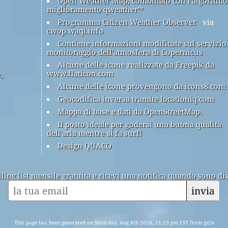
Open Weather Map, combinato con l'algoritmo
miglioramento qweather™
Programma Citizen Weather Observer
via
cwop.waqi.info
Contiene informazioni modificate sul servizio
monitoraggio dell'atmosfera di Copernicus
Alcune delle icone realizzate da Freepik da
www.flaticon.com
,
Alcune delle icone provengono da icons8.com
Geocodifica inversa tramite locationiq.com
Mappa di base e dati da OpenStreetMap.
Il posto ideale per godersi una buona qualità
dell'aria mentre si fa surf!
Design QUACO
ailing list mensile gratuita e ricevi una notifica quando sono dis
invia
This page has been generated on Saturday, Aug 8th 2026, 21:23 pm CST from jp2n