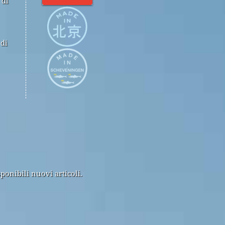
 di
 di
ponibili nuovi articoli.