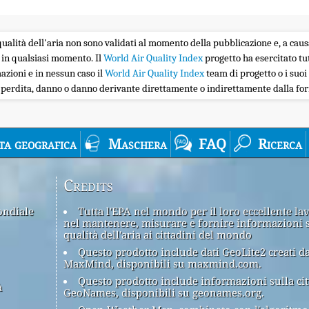
la qualità dell'aria non sono validati al momento della pubblicazione e, a caus
 in qualsiasi momento. Il
World Air Quality Index
progetto ha esercitato tu
zioni e in nessun caso il
World Air Quality Index
team di progetto o i suoi 
i perdita, danno o danno derivante direttamente o indirettamente dalla forn
ta geografica
Maschera
FAQ
Ricerca
Credits
ondiale
Tutta l'EPA nel mondo per il loro eccellente la
nel mantenere, misurare e fornire informazioni 
qualità dell'aria ai cittadini del mondo
Questo prodotto include dati GeoLite2 creati d
MaxMind, disponibili su maxmind.com.
Questo prodotto include informazioni sulla cit
à
GeoNames, disponibili su geonames.org.