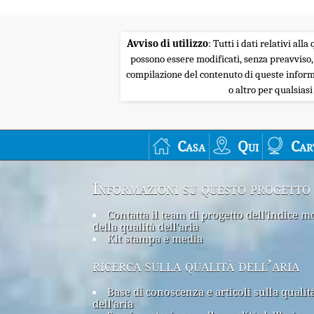
Avviso di utilizzo
: Tutti i dati relativi al
possono essere modificati, senza preavviso,
compilazione del contenuto di queste informa
o altro per qualsias
Casa
Qui
Car
Informazioni su questo progetto
Contatta il team di progetto dell'indice m
della qualità dell'aria
Kit stampa e media
ricerca sulla qualità dell’aria
Base di conoscenza e articoli sulla qualit
dell'aria