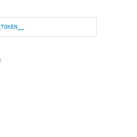
_TOKEN__
: