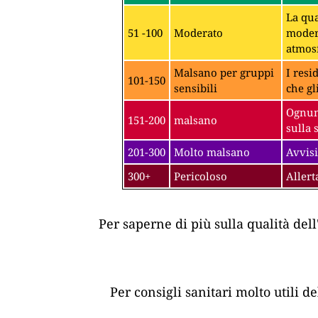
La qua
51 -100
Moderato
modera
atmosf
Malsano per gruppi
I resi
101-150
sensibili
che gl
Ognuno
151-200
malsano
sulla 
201-300
Molto malsano
Avvisi
300+
Pericoloso
Allert
Per saperne di più sulla qualità dell
Per consigli sanitari molto utili d