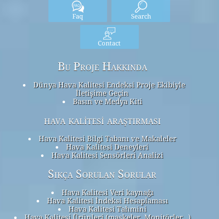
Faq
Search
Contact
Bu Proje Hakkında
Dünya Hava Kalitesi Endeksi Proje Ekibiyle
İletişime Geçin
Basın ve Medya Kiti
hava kalitesi araştırması
Hava Kalitesi Bilgi Tabanı ve Makaleler
Hava Kalitesi Deneyleri
Hava Kalitesi Sensörleri Analizi
Sıkça Sorulan Sorular
Hava Kalitesi Veri kaynağı
Hava Kalitesi İndeksi Hesaplaması
Hava Kalitesi Tahmini
Hava Kalitesi Ürünleri (maskeler, Monitörler…)