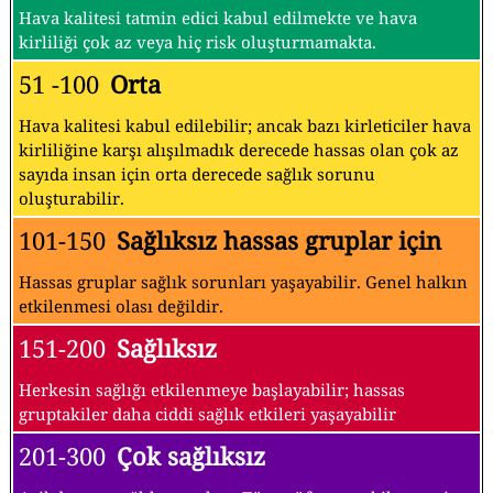
Hava kalitesi tatmin edici kabul edilmekte ve hava
kirliliği çok az veya hiç risk oluşturmamakta.
51 -100
Orta
Hava kalitesi kabul edilebilir; ancak bazı kirleticiler hava
kirliliğine karşı alışılmadık derecede hassas olan çok az
sayıda insan için orta derecede sağlık sorunu
oluşturabilir.
101-150
Sağlıksız hassas gruplar için
Hassas gruplar sağlık sorunları yaşayabilir. Genel halkın
etkilenmesi olası değildir.
151-200
Sağlıksız
Herkesin sağlığı etkilenmeye başlayabilir; hassas
gruptakiler daha ciddi sağlık etkileri yaşayabilir
201-300
Çok sağlıksız