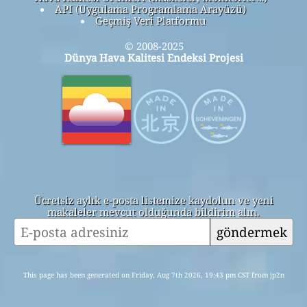
API (Uygulama Programlama Arayüzü)
Geçmiş Veri Platformu
© 2008-2025
Dünya Hava Kalitesi Endeksi Projesi
Ücretsiz aylık e-posta listemize kaydolun ve yeni
makaleler mevcut olduğunda bildirim alın.
göndermek
This page has been generated on Friday, Aug 7th 2026, 19:43 pm CST from jp2n