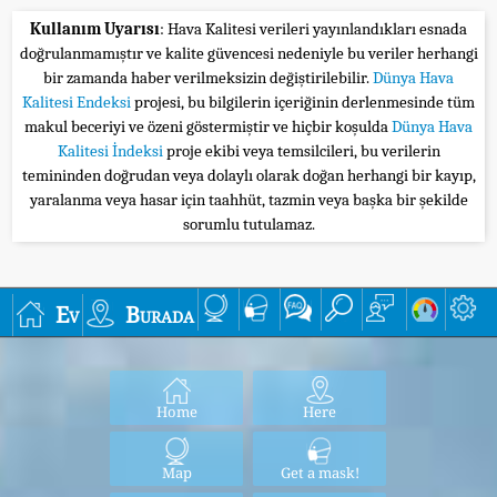
Kullanım Uyarısı
: Hava Kalitesi verileri yayınlandıkları esnada
doğrulanmamıştır ve kalite güvencesi nedeniyle bu veriler herhangi
bir zamanda haber verilmeksizin değiştirilebilir.
Dünya Hava
Kalitesi Endeksi
projesi, bu bilgilerin içeriğinin derlenmesinde tüm
makul beceriyi ve özeni göstermiştir ve hiçbir koşulda
Dünya Hava
Kalitesi İndeksi
proje ekibi veya temsilcileri, bu verilerin
temininden doğrudan veya dolaylı olarak doğan herhangi bir kayıp,
yaralanma veya hasar için taahhüt, tazmin veya başka bir şekilde
sorumlu tutulamaz.
Ev
Burada
Home
Here
Map
Get a mask!