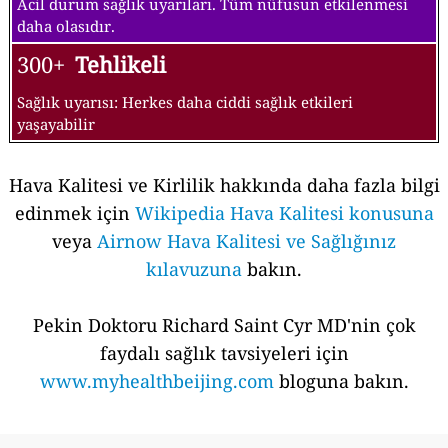
Acil durum sağlık uyarıları. Tüm nüfusun etkilenmesi
daha olasıdır.
300+
Tehlikeli
Sağlık uyarısı: Herkes daha ciddi sağlık etkileri
yaşayabilir
Hava Kalitesi ve Kirlilik hakkında daha fazla bilgi
edinmek için
Wikipedia Hava Kalitesi konusuna
veya
Airnow Hava Kalitesi ve Sağlığınız
kılavuzuna
bakın.
Pekin Doktoru Richard Saint Cyr MD'nin çok
faydalı sağlık tavsiyeleri için
www.myhealthbeijing.com
bloguna bakın.