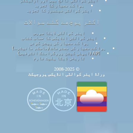
ہوا کے معیار کا تجربہ
ایئر کوالٹی سینسرز کا تجزیہ
اکثر پوچھے گئے سوالات
ایئر کوالٹی ڈیٹا سورس
ایئر کوالٹی انڈیکس کا حساب کتاب
ہوا کے معیار کی پیشن گوئی
ہوا کے معیار کی مصنوعات (ماسک، مانیٹر…)
API (ایپلی کیشن پروگرامنگ انٹرفیس)
تاریخی ڈیٹا پلیٹ فارم
© 2008-2025
ورلڈ ایئر کوالٹی انڈیکس پروجیکٹ