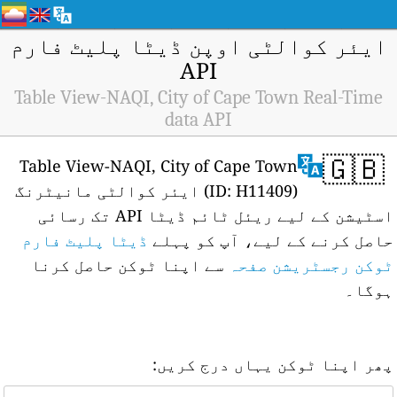
ایئر کوالٹی اوپن ڈیٹا پلیٹ فارم
API
Table View-NAQI, City of Cape Town Real-Time
data API
🇬🇧
Table View-NAQI, City of Cape Town
(ID: H11409) ایئر کوالٹی مانیٹرنگ
اسٹیشن کے لیے ریئل ٹائم ڈیٹا API تک رسائی
حاصل کرنے کے لیے، آپ کو پہلے
ڈیٹا پلیٹ فارم
ٹوکن رجسٹریشن صفحہ
سے اپنا ٹوکن حاصل کرنا
ہوگا۔
پھر اپنا ٹوکن یہاں درج کریں: