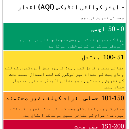
-
ایئر کوالٹی انڈیکس (AQI) اقدار
صحت کی تشویش کی سطح
0 - 50
اچھی
ہوا کے معیار کو تسلی بخش سمجھا جاتا ہے، اور ہوا
آلودگی سے کم یا کوئی خطرہ ہوتا ہے
51 -100
معتدل
فضائی معیار قابل قبول ہے؛ تاہم، بعض آلودگیوں کے لئے
وہاں بہت کم تعداد میں لوگوں کے لئے اعتدال پسند صحت
کی تشویش ہو سکتی ہے جو فضائی آلودگی سے غیر معمولی
حساس ہیں.
101-150
حساس افراد کیلئے غیر صحتمند
حساس گروپوں کے ارکان صحت کے اثرات کا تجربہ کرسکتے
ہیں. عام عوام کو متاثر نہیں ہونے کا امکان ہے.
151-200
مضر صحت