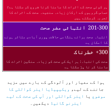
ہر کوئی صحت کے اثرات کا سامنا کرنا شروع کر سکتا ہے؛
حساس گروہوں کے ارکان زیادہ سنجیدہ صحت کے اثرات کا
تجربہ کرسکتے ہیں
201-300
انتہائی مضر صحت
انتباہ صحت برائے ہنگامی حالات. پوری آبادی متاثر ہونے
کا امکان ہے
300+
خطرناک
صحت کی انتباہ: ہر ایک کی صحت کو زیادہ سنگین اثرات کا
سامنا کر نا پڑ سکتا ہے
ہوا کے معیار اور آلودگی کے بارے میں مزید
جاننے کے لیے،
ویکیپیڈیا ایئر کوالٹی کا
موضوع
یا
ایئر کوالٹی اور آپ کی صحت کے لیے
ایئرنو گائیڈ
دیکھیں۔