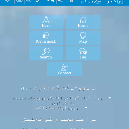
گھر
یہاں
Here
Home
Get a mask!
Map
Search
Faq
Contact
اس پروجیکٹ کے بارے میں
ورلڈ ایئر کوالٹی انڈیکس پروجیکٹ ٹیم سے
رابطہ کریں۔
پریس اینڈ میڈیا کٹ
ہوا کے معیار کی تحقیق
ایئر کوالٹی نالج بیس اور آرٹیکلز