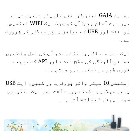
ہمارے GAIA ایئر کوالٹی مانیٹر ترتیب دینے
میں بہت آسان ہیں: آپ کو صرف ایک WIFI ایکسیس
پوائنٹ اور USB کے موافق پاور سپلائی کی ضرورت
ہے۔
ایک بار منسلک ہونے کے بعد، آپ کی اصل وقت میں
فضائی آلودگی کی سطح نقشے اور API کے ذریعے
فوری طور پر دستیاب ہو جاتی ہے۔
اسٹیشن 10 میٹر واٹر پروف پاور کیبل، ایک USB
پاور سپلائی، بڑھتے ہوئے آلات اور ایک اختیاری
سولر پینل کے ساتھ آتا ہے۔