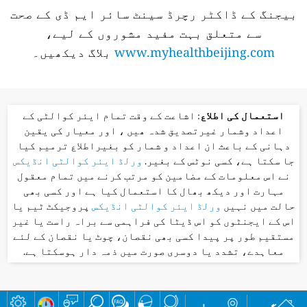
بیجنگ کے ڈاکٹر رچرڈ سینٹ سائر ایم ڈی کے صحت
سے متعلق بہت مفید مشوروں کے لیے،
www.myhealthbeijing.com
بلاگ دیکھیں۔
استعمال کی اطلاع
: اشاعت کے وقت تمام ایئر کوالٹی کے
اعداد وشمار غیرتصدیق شدہ ھیں ، اور معیار کی یقین
دہانی کے باعث ان اعداد و شمار کو بغیراطلاع ترمیم کیا
جا سکتا ہے، کسی نوٹس کے بغیر.
ورلڈ ایئر کوالٹی انڈیکس
نے اس معلومات کے مضامین کو مرتب کرنے میں تمام معقول
مہارت اور دیکھ بھال کا استعمال کیا ہے اور کسی بھی
حالت میں نہیں
ورلڈ ایئر کوالٹی انڈیکس
پروجیکٹ ٹیم یا
اس کے ایجنٹوں کو اس ڈیٹا کی فراہمی سے براہ راست یا غیر
مستقیم طور پر پیدا کسی بھی نقصان، چوٹ یا نقصان کے لئے
معاہدے، تشدد یا دوسری صورت میں ذمہ دار ہوسکتا ہے.