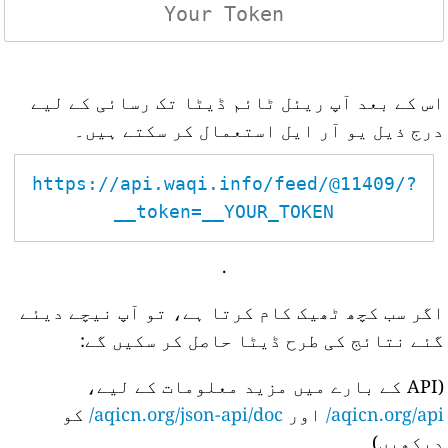
اس کے بعد آپ ریئل ٹائم ڈیٹا تک رسائی کے لیے
درج ذیل یو آر ایل استعمال کر سکتے ہیں۔
https://api.waqi.info/feed/@11409/?
token=__YOUR_TOKEN__
.
اگر سب کچھ ٹھیک کام کرتا ہے، تو آپ نیچے دیئے
گئے نتائج کی طرح ڈیٹا حاصل کر سکیں گے:
(API کے بارے میں مزید معلومات کے لیے،
aqicn.org/api/
اور
aqicn.org/json-api/doc/
کو
دیکھیں)