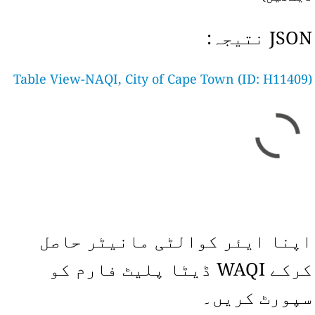
JSON نتیجہ:
Table View-NAQI, City of Cape Town (ID: H11409)
اپنا ایئر کوالٹی مانیٹر حاصل
کرکے WAQI ڈیٹا پلیٹ فارم کو
سپورٹ کریں۔