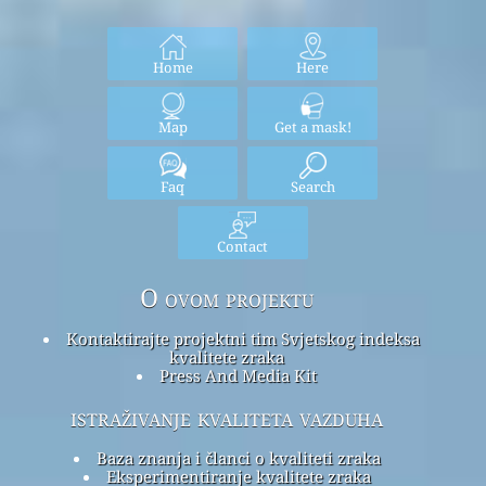
Home
Here
Map
Get a mask!
Faq
Search
Contact
O ovom projektu
Kontaktirajte projektni tim Svjetskog indeksa
kvalitete zraka
Press And Media Kit
istraživanje kvaliteta vazduha
Baza znanja i članci o kvaliteti zraka
Eksperimentiranje kvalitete zraka