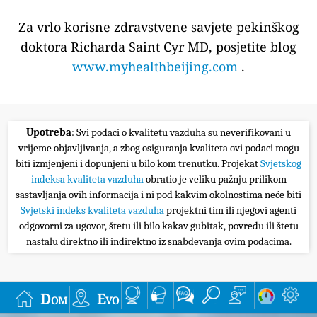
Za vrlo korisne zdravstvene savjete pekinškog
doktora Richarda Saint Cyr MD, posjetite blog
www.myhealthbeijing.com
.
Upotreba
: Svi podaci o kvalitetu vazduha su neverifikovani u
vrijeme objavljivanja, a zbog osiguranja kvaliteta ovi podaci mogu
biti izmjenjeni i dopunjeni u bilo kom trenutku. Projekat
Svjetskog
indeksa kvaliteta vazduha
obratio je veliku pažnju prilikom
sastavljanja ovih informacija i ni pod kakvim okolnostima neće biti
Svjetski indeks kvaliteta vazduha
projektni tim ili njegovi agenti
odgovorni za ugovor, štetu ili bilo kakav gubitak, povredu ili štetu
nastalu direktno ili indirektno iz snabdevanja ovim podacima.
Dom
Evo