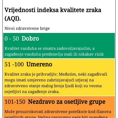
Vrijednosti indeksa kvalitete zraka
(AQI).
Nivoi zdravstvene brige
0 - 50
Dobro
Kvalitet vazduha se smatra zadovoljavajućim, a
zagađenje vazduha predstavlja mali ili nikakav rizik
51 -100
Umereno
Kvalitet zraka je prihvatljiv; Međutim, neki zagađivači
mogu imati umjereno zabrinjavajući utjecaj na
zdravstveno stanje malog broja ljudi koji su veoma
osjetljivi na zagađenje zraka.
101-150
Nezdravo za osetljive grupe
Može prouzrokovati zdravstvene poteškoće kod članova
osjetljivih grupa. Većina verovatno neće biti pogođena.