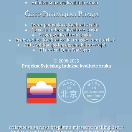
Analiza senzora kvaliteta zraka
Često Postavljena Pitanja
Izvor podataka o kvaliteti zraka
Izračun indeksa kvalitete zraka
Prognoza kvaliteta zraka
Proizvodi za kvalitet zraka (maske, monitori...)
API (Aplikacijski programski interfejs)
Historical Data Platform
© 2008-2025
Projekat Svjetskog indeksa kvalitete zraka
Prijavite se za našu besplatnu mjesečnu mailing listu i
budite obaviješteni kada novi članci budu dostupni.