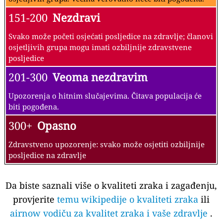
151-200
Nezdravi
Svako može početi osjećati posljedice na zdravlje; članovi
osjetljivih grupa mogu imati ozbiljnije zdravstvene
posljedice
201-300
Veoma nezdravim
Upozorenja o hitnim slučajevima. Čitava populacija će
biti pogođena.
300+
Opasno
Zdravstveno upozorenje: svako može osjetiti ozbiljnije
posljedice na zdravlje
Da biste saznali više o kvaliteti zraka i zagađenju,
provjerite
temu wikipedije o kvaliteti zraka
ili
airnow vodiču za kvalitet zraka i vaše zdravlje
.