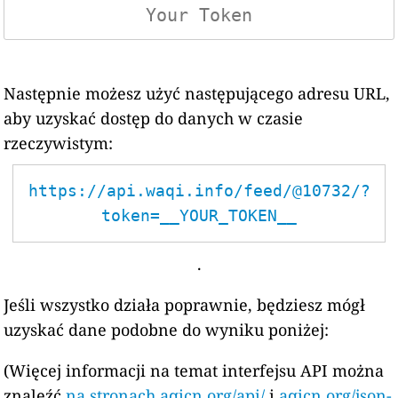
Następnie możesz użyć następującego adresu URL,
aby uzyskać dostęp do danych w czasie
rzeczywistym:
https://api.waqi.info/feed/@10732/?
token=__YOUR_TOKEN__
.
Jeśli wszystko działa poprawnie, będziesz mógł
uzyskać dane podobne do wyniku poniżej:
(Więcej informacji na temat interfejsu API można
znaleźć
na stronach aqicn.org/api/
i
aqicn.org/json-