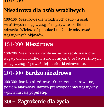
101-150
Niezdrowa dla osób wrażliwych
100-150: Niezdrowe dla wrażliwych osób - u osób
wrażliwych mogą wystąpić negatywne skutki dla
zdrowia. Większość populacji może nie odczuwać
negatywnych objawów.
151-200
Niezdrowa
150-200: Niezdrowe - Każdy może zacząć doświadczać
negatywnych skutków zdrowotnych; U osób wrażliwych
mogą wystąpić poważniejsze skutki zdrowotne.
201-300
Bardzo niezdrowa
200-300: Bardzo niezdrowe - Ostrzeżenie zdrowotne,
poziom alarmowy. Bardzo prawdopodobny negatywny
wpływ na całą populację.
300+
Zagrożenie dla życia