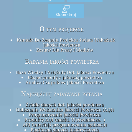
Skontaktuj
O tym projekcie
Kontakt Do Zespołu Projektu świata Wskaźnik
Jakości Powietrza
Zestaw Dla Prasy I Mediów
Badania jakości powietrza
Baza Wiedzy I Artykuły Dot. Jakości Powietrza
Eksperymenty z jakością powietrza
Analiza Czujników Jakości Powietrza
Najczęściej zadawane pytania
Źródło danych dot. jakości powietrza
Obliczanie Wskaźnika Jakości Powietrza (AQI)
Prognozowanie Jakości Powietrza
Produkty AQI (maski, Wyświetlacze...)
API (interfejs programowania aplikacji)
Platforma danych historycznych