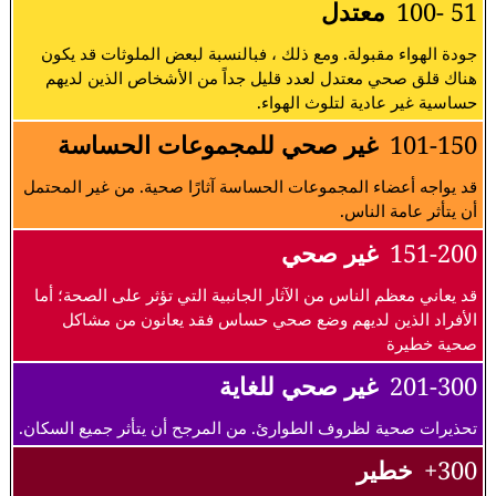
51 -100
معتدل
جودة الهواء مقبولة. ومع ذلك ، فبالنسبة لبعض الملوثات قد يكون
هناك قلق صحي معتدل لعدد قليل جداً من الأشخاص الذين لديهم
حساسية غير عادية لتلوث الهواء.
101-150
غير صحي للمجموعات الحساسة
قد يواجه أعضاء المجموعات الحساسة آثارًا صحية. من غير المحتمل
أن يتأثر عامة الناس.
151-200
غير صحي
قد يعاني معظم الناس من الآثار الجانبية التي تؤثر على الصحة؛ أما
الأفراد الذين لديهم وضع صحي حساس فقد يعانون من مشاكل
صحية خطيرة
201-300
غير صحي للغاية
تحذيرات صحية لظروف الطوارئ. من المرجح أن يتأثر جميع السكان.
300+
خطير