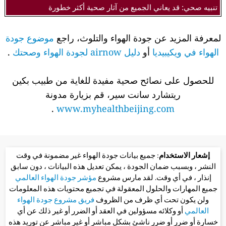
تنبيه صحي: قد يعاني الجميع من آثار صحية أكثر خطورة
لمعرفة المزيد عن جودة الهواء والتلوث، راجع
موضوع جودة
الهواء في ويكيبيديا
أو
دليل airnow لجودة الهواء وصحتك
.
للحصول على نصائح صحية مفيدة للغاية من طبيب بكين
ريتشارد سانت سير، قم بزيارة مدونة
.
www.myhealthbeijing.com
إشعار الاستخدام
: جميع بيانات جودة الهواء غير مضمونة في وقت
النشر ، وبسبب ضمان الجودة ، يمكن تعديل هذه البيانات ، دون سابق
إنذار ، في أي وقت. لقد مارس مشروع
مؤشر جودة الهواء العالمي
جميع المهارات والحلول المعقولة في تجميع محتويات هذه المعلومات
ولن يكون تحت أي ظرف من الظروف
فريق مشروع جودة الهواء
العالمي
أو وكلائه مسؤولين في العقد أو الضرر أو غير ذلك عن أي
خسارة أو ضرر أو ضرر ناشئ بشكل مباشر أو غير مباشر عن توريد هذه