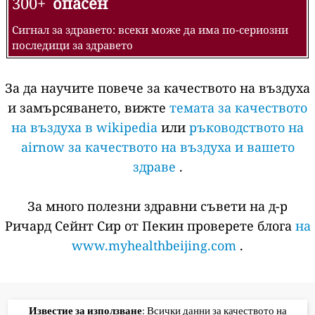
300+
опасен
Сигнал за здравето: всеки може да има по-сериозни
последици за здравето
За да научите повече за качеството на въздуха
и замърсяването, вижте
темата за качеството
на въздуха в wikipedia
или
ръководството на
airnow за качеството на въздуха и вашето
здраве
.
За много полезни здравни съвети на д-р
Ричард Сейнт Сир от Пекин проверете блога
на
www.myhealthbeijing.com
.
Известие за използване
: Всички данни за качеството на