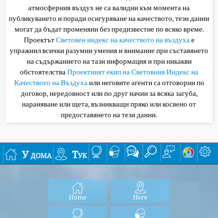
атмосферния въздух не са валидни към момента на
публикуването и поради осигуряване на качеството, тези данни
могат да бъдат променяни без предизвестие по всяко време.
Проектът
Световен индекс на качеството на въздуха
е
упражнил всички разумни умения и внимание при съставянето
на съдържанието на тази информация и при никакви
обстоятелства
Проектният екип на Световния Индекс на
Качеството на Въздуха
или неговите агенти са отговорни по
договор, нередовност или по друг начин за всяка загуба,
нараняване или щета, възникващи пряко или косвено от
предоставянето на тези данни.
У дома
Тук
Home
Here