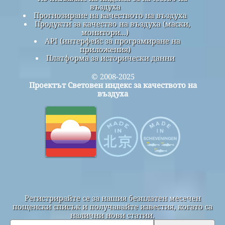
въздуха
Прогнозиране на качеството на въздуха
Продукти за качество на въздуха (маски,
монитори...)
API (интерфейс за програмиране на
приложения)
Платформа за исторически данни
© 2008-2025
Проектът Световен индекс за качеството на
въздуха
Регистрирайте се за нашия безплатен месечен
пощенски списък и получавайте известия, когато са
налични нови статии.