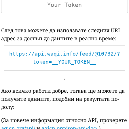
След това можете да използвате следния URL
адрес за достъп до данните в реално време:
https://api.waqi.info/feed/@10732/?
token=__YOUR_TOKEN__
.
Ако всичко работи добре, тогава ще можете да
получите данните, подобни на резултата по-
долу:
(За повече информация относно API, проверете
aqicn.org/api/
и
aqicn.org/json-api/doc/
)