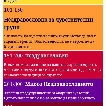
въздуха.
101-150
Нездравословна за чувствителни
групи
Членовете на чувствителните групи могат да имат
здравни ефекти. Обществеността не е вероятно да
бъде засегната.
151-200
нездравословен
Всеки може да започне да изпитва здравни ефекти;
членовете на чувствителните групи могат да имат по-
сериозни последици за здравето
201-300
Много Нездравословното
Здравни предупреждения за аварийни условия.
Цялото население е по-вероятно да бъде засегнато.