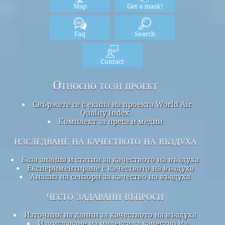
Map
Get a mask!
Faq
Search
Contact
Относно този проект
Свържете се с екипа на проекта World Air
Quality Index
Комплект за преса и медии
изследване на качеството на въздуха
База знания и статии за качеството на въздуха
Експериментиране с качеството на въздуха
Анализ на сензори за качество на въздуха
често задавани въпроси
Източник на данни за качеството на въздуха
Изчисляване на индекса за качество на