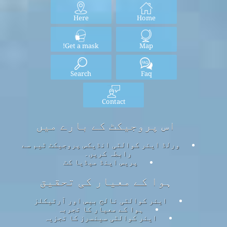
Here
Home
Get a mask!
Map
Search
Faq
Contact
اس پروجیکٹ کے بارے میں
ورلڈ ایئر کوالٹی انڈیکس پروجیکٹ ٹیم سے
رابطہ کریں۔
پریس اینڈ میڈیا کٹ
ہوا کے معیار کی تحقیق
ایئر کوالٹی نالج بیس اور آرٹیکلز
ہوا کے معیار کا تجربہ
ایئر کوالٹی سینسرز کا تجزیہ