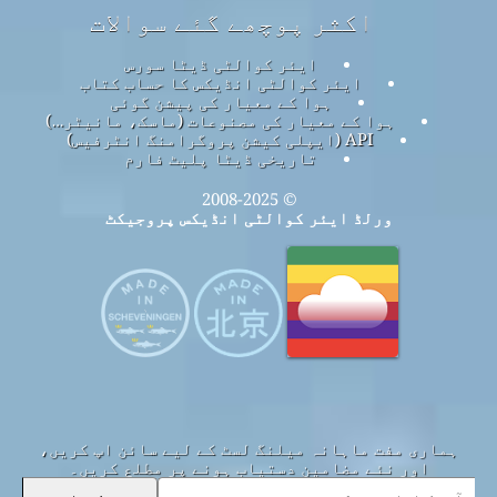
اکثر پوچھے گئے سوالات
ایئر کوالٹی ڈیٹا سورس
ایئر کوالٹی انڈیکس کا حساب کتاب
ہوا کے معیار کی پیشن گوئی
ہوا کے معیار کی مصنوعات (ماسک، مانیٹر…)
API (ایپلی کیشن پروگرامنگ انٹرفیس)
تاریخی ڈیٹا پلیٹ فارم
© 2008-2025
ورلڈ ایئر کوالٹی انڈیکس پروجیکٹ
ہماری مفت ماہانہ میلنگ لسٹ کے لیے سائن اپ کریں،
اور نئے مضامین دستیاب ہونے پر مطلع کریں۔