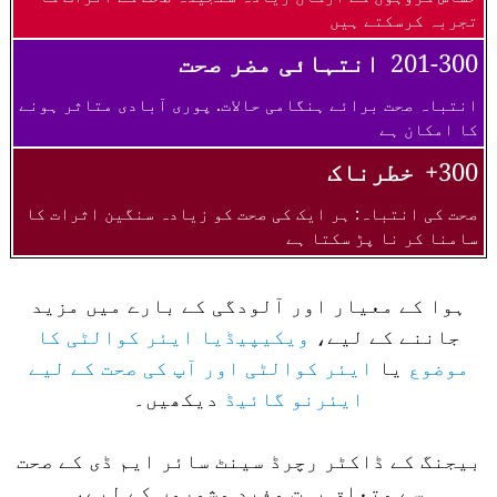
تجربہ کرسکتے ہیں
201-300
انتہائی مضر صحت
انتباہ صحت برائے ہنگامی حالات. پوری آبادی متاثر ہونے
کا امکان ہے
300+
خطرناک
صحت کی انتباہ: ہر ایک کی صحت کو زیادہ سنگین اثرات کا
سامنا کر نا پڑ سکتا ہے
ہوا کے معیار اور آلودگی کے بارے میں مزید
جاننے کے لیے،
ویکیپیڈیا ایئر کوالٹی کا
موضوع
یا
ایئر کوالٹی اور آپ کی صحت کے لیے
ایئرنو گائیڈ
دیکھیں۔
بیجنگ کے ڈاکٹر رچرڈ سینٹ سائر ایم ڈی کے صحت
سے متعلق بہت مفید مشوروں کے لیے،