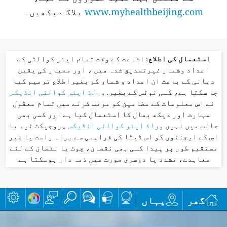
www.myhealthbeijing.com
بلاگ دیکھیں۔
استعمال کی اطلاع
: اشاعت کے وقت تمام ایئر کوالٹی کے
اعداد وشمار غیرتصدیق شدہ ھیں ، اور معیار کی یقین
دہانی کے باعث ان اعداد و شمار کو بغیراطلاع ترمیم کیا
جا سکتا ہے، کسی نوٹس کے بغیر.
ورلڈ ایئر کوالٹی انڈیکس
نے اس معلومات کے مضامین کو مرتب کرنے میں تمام معقول
مہارت اور دیکھ بھال کا استعمال کیا ہے اور کسی بھی
حالت میں نہیں
ورلڈ ایئر کوالٹی انڈیکس
پروجیکٹ ٹیم یا
اس کے ایجنٹوں کو اس ڈیٹا کی فراہمی سے براہ راست یا غیر
مستقیم طور پر پیدا کسی بھی نقصان، چوٹ یا نقصان کے لئے
معاہدے، تشدد یا دوسری صورت میں ذمہ دار ہوسکتا ہے.
گھر
یہاں