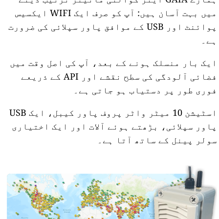
میں بہت آسان ہیں: آپ کو صرف ایک WIFI ایکسیس
پوائنٹ اور USB کے موافق پاور سپلائی کی ضرورت
ہے۔
ایک بار منسلک ہونے کے بعد، آپ کی اصل وقت میں
فضائی آلودگی کی سطح نقشے اور API کے ذریعے
فوری طور پر دستیاب ہو جاتی ہے۔
اسٹیشن 10 میٹر واٹر پروف پاور کیبل، ایک USB
پاور سپلائی، بڑھتے ہوئے آلات اور ایک اختیاری
سولر پینل کے ساتھ آتا ہے۔