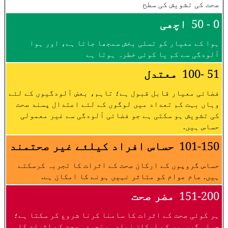
صحت کی تشویش کی سطح
0 - 50
اچھی
ہوا کے معیار کو تسلی بخش سمجھا جاتا ہے، اور ہوا
آلودگی سے کم یا کوئی خطرہ ہوتا ہے
51 -100
معتدل
فضائی معیار قابل قبول ہے؛ تاہم، بعض آلودگیوں کے لئے
وہاں بہت کم تعداد میں لوگوں کے لئے اعتدال پسند صحت
کی تشویش ہو سکتی ہے جو فضائی آلودگی سے غیر معمولی
حساس ہیں.
101-150
حساس افراد کیلئے غیر صحتمند
حساس گروپوں کے ارکان صحت کے اثرات کا تجربہ کرسکتے
ہیں. عام عوام کو متاثر نہیں ہونے کا امکان ہے.
151-200
مضر صحت
ہر کوئی صحت کے اثرات کا سامنا کرنا شروع کر سکتا ہے؛
حساس گروہوں کے ارکان زیادہ سنجیدہ صحت کے اثرات کا