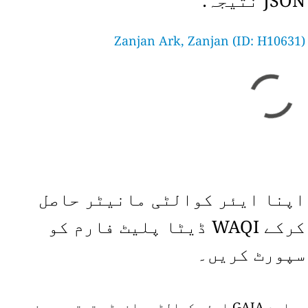
JSON نتیجہ:
Zanjan Ark, Zanjan (ID: H10631)
اپنا ایئر کوالٹی مانیٹر حاصل
کرکے WAQI ڈیٹا پلیٹ فارم کو
سپورٹ کریں۔
ہمارے GAIA ایئر کوالٹی مانیٹر ترتیب دینے