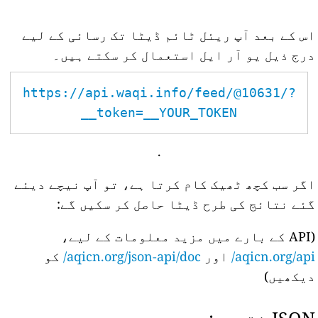
اس کے بعد آپ ریئل ٹائم ڈیٹا تک رسائی کے لیے
درج ذیل یو آر ایل استعمال کر سکتے ہیں۔
https://api.waqi.info/feed/@10631/?
token=__YOUR_TOKEN__
.
اگر سب کچھ ٹھیک کام کرتا ہے، تو آپ نیچے دیئے
گئے نتائج کی طرح ڈیٹا حاصل کر سکیں گے:
(API کے بارے میں مزید معلومات کے لیے،
aqicn.org/api/
اور
aqicn.org/json-api/doc/
کو
دیکھیں)