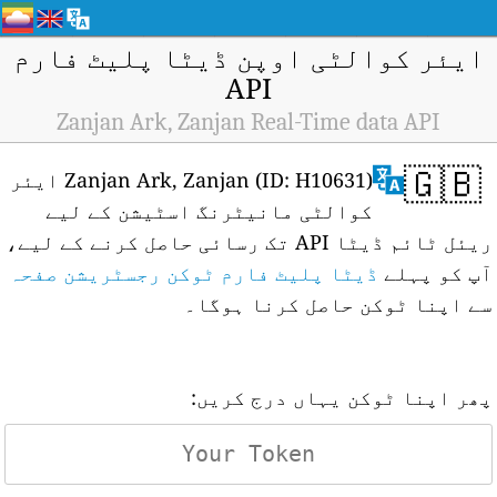
ایئر کوالٹی اوپن ڈیٹا پلیٹ فارم
API
Zanjan Ark, Zanjan Real-Time data API
🇬🇧
Zanjan Ark, Zanjan (ID: H10631) ایئر
کوالٹی مانیٹرنگ اسٹیشن کے لیے
ریئل ٹائم ڈیٹا API تک رسائی حاصل کرنے کے لیے،
آپ کو پہلے
ڈیٹا پلیٹ فارم ٹوکن رجسٹریشن صفحہ
سے اپنا ٹوکن حاصل کرنا ہوگا۔
پھر اپنا ٹوکن یہاں درج کریں: