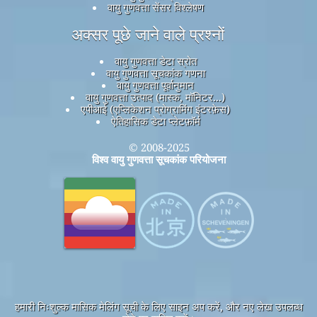
वायु गुणवत्ता सेंसर विश्लेषण
अक्सर पूछे जाने वाले प्रश्नों
वायु गुणवत्ता डेटा स्रोत
वायु गुणवत्ता सूचकांक गणना
वायु गुणवत्ता पूर्वानुमान
वायु गुणवत्ता उत्पाद (मास्क, मॉनिटर...)
एपीआई (एप्लिकेशन प्रोग्रामिंग इंटरफ़ेस)
ऐतिहासिक डेटा प्लेटफ़ॉर्म
© 2008-2025
विश्व वायु गुणवत्ता सूचकांक परियोजना
हमारी निःशुल्क मासिक मेलिंग सूची के लिए साइन अप करें, और नए लेख उपलब्ध