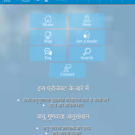
Home
Here
Map
Get a mask!
Faq
Search
Contact
इस प्रोजेक्ट के बारे में
विश्व वायु गुणवत्ता सूचकांक परियोजना टीम से संपर्क करें
प्रेस और मीडिया किट
वायु गुणवत्ता अनुसंधान
वायु गुणवत्ता ज्ञानकोष और लेख
वायु गुणवत्ता प्रयोग