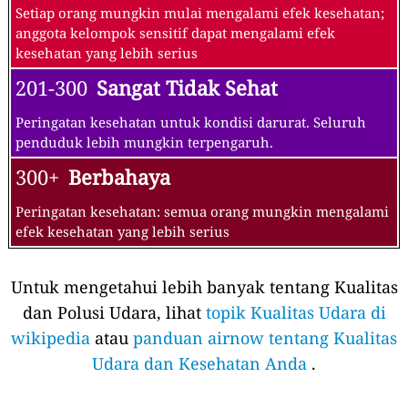
Setiap orang mungkin mulai mengalami efek kesehatan;
anggota kelompok sensitif dapat mengalami efek
kesehatan yang lebih serius
201-300
Sangat Tidak Sehat
Peringatan kesehatan untuk kondisi darurat. Seluruh
penduduk lebih mungkin terpengaruh.
300+
Berbahaya
Peringatan kesehatan: semua orang mungkin mengalami
efek kesehatan yang lebih serius
Untuk mengetahui lebih banyak tentang Kualitas
dan Polusi Udara, lihat
topik Kualitas Udara di
wikipedia
atau
panduan airnow tentang Kualitas
Udara dan Kesehatan Anda
.