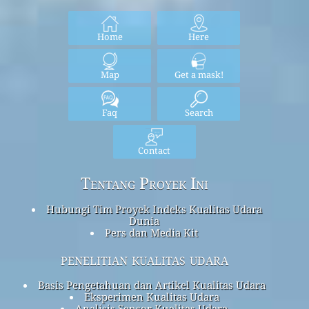
Home
Here
Map
Get a mask!
Faq
Search
Contact
Tentang Proyek Ini
Hubungi Tim Proyek Indeks Kualitas Udara
Dunia
Pers dan Media Kit
penelitian kualitas udara
Basis Pengetahuan dan Artikel Kualitas Udara
Eksperimen Kualitas Udara
Analisis Sensor Kualitas Udara