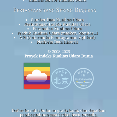
Pertanyaan yang Sering Diajukan
Sumber Data Kualitas Udara
Perhitungan Indeks Kualitas Udara
Peramalan Kualitas Udara
Produk Kualitas Udara (masker, Monitor…)
API (Antarmuka Pemrograman Aplikasi)
Platform Data Historis
© 2008-2025
Proyek Indeks Kualitas Udara Dunia
Daftar ke milis bulanan gratis kami, dan dapatkan
pemberitahuan saat artikel baru tersedia.