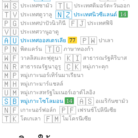
🇼🇸
🇹🇱
ประเทศซามัว
ประเทศติมอร์ตะวันออก
🇹🇻
🇳🇿
ประเทศตูวาลู
ประเทศนิวซีแลนด์
14
🇵🇬
🇫🇯
ประเทศปาปัวนิวกินี
ประเทศฟิจิ
🇻🇺
ประเทศวานูอาตู
🇦🇺
🇵🇼
ประเทศออสเตรเลีย
77
ปาเลา
🇵🇳
🇹🇴
พิตแคร์น
ภาษาทองก้า
🇼🇫
🇰🇮
วาลลิสและฟุตูนา
สาธารณรัฐคิริบาส
🇳🇷
🇨🇰
สาธารณรัฐนาอูรู
หมู่เกาะคุก
🇲🇵
หมู่เกาะนอร์เทิร์นมาเรียนา
🇲🇭
หมู่เกาะมาร์แชลล์
🇺🇲
หมู่เกาะสหรัฐไมเนอร์เอาต์ไลอิง
🇸🇧
🇦🇸
หมู่เกาะโซโลมอน
14
อเมริกันซามัว
🇳🇫
🇵🇫
เกาะนอร์ฟอล์ก
เฟรนช์โปลินีเซีย
🇹🇰
🇫🇲
โตเกเลา
ไมโครนีเซีย