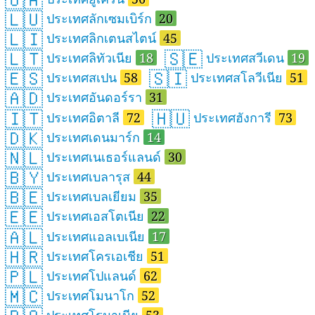
🇱🇺
ประเทศลักเซมเบิร์ก
20
🇱🇮
ประเทศลิกเตนสไตน์
45
🇱🇹
🇸🇪
ประเทศลิทัวเนีย
18
ประเทศสวีเดน
19
🇪🇸
🇸🇮
ประเทศสเปน
58
ประเทศสโลวีเนีย
51
🇦🇩
ประเทศอันดอร์รา
31
🇮🇹
🇭🇺
ประเทศอิตาลี
72
ประเทศฮังการี
73
🇩🇰
ประเทศเดนมาร์ก
14
🇳🇱
ประเทศเนเธอร์แลนด์
30
🇧🇾
ประเทศเบลารุส
44
🇧🇪
ประเทศเบลเยียม
35
🇪🇪
ประเทศเอสโตเนีย
22
🇦🇱
ประเทศแอลเบเนีย
17
🇭🇷
ประเทศโครเอเชีย
51
🇵🇱
ประเทศโปแลนด์
62
🇲🇨
ประเทศโมนาโก
52