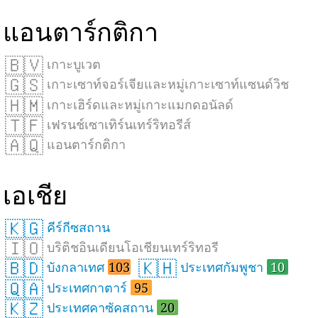
แอนตาร์กติกา
🇧🇻
เกาะบูเวต
🇬🇸
เกาะเซาท์จอร์เจียและหมู่เกาะเซาท์แซนด์วิช
🇭🇲
เกาะเฮิร์ดและหมู่เกาะแมกดอนัลด์
🇹🇫
เฟรนช์เซาเทิร์นเทร์ริทอรีส์
🇦🇶
แอนตาร์กติกา
เอเชีย
🇰🇬
คีร์กีซสถาน
🇮🇴
บริติชอินเดียนโอเชียนเทร์ริทอรี
🇧🇩
🇰🇭
บังกลาเทศ
103
ประเทศกัมพูชา
10
🇶🇦
ประเทศกาตาร์
95
🇰🇿
ประเทศคาซัคสถาน
20