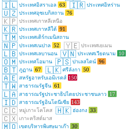
🇮🇱
🇮🇷
ประเทศอิสราเอล
63
ประเทศอิหร่าน
🇺🇿
ประเทศอุซเบกิสถาน
76
🇰🇵
ประเทศเกาหลีเหนือ
🇰🇷
ประเทศเกาหลีใต้
91
🇹🇲
ประเทศเติร์กเมนิสถาน
🇳🇵
🇾🇪
ประเทศเนปาล
52
ประเทศเยเมน
🇱🇧
🇻🇳
ประเทศเลบานอน
ประเทศเวียดนาม
10
🇴🇲
🇵🇸
ประเทศโอมาน
ปาเลสไตน์
96
🇧🇹
🇱🇰
ภูฏาน
67
ศรีลังกา
50
🇦🇪
สหรัฐอาหรับเอมิเรตส์
150
🇹🇼
สาธารณรัฐจีน
61
🇱🇦
สาธารณรัฐประชาธิปไตยประชาชนลาว
17
🇮🇩
สาธารณรัฐอินโดนีเซีย
143
🇨🇨
🇭🇰
หมู่เกาะโคโคส
ฮ่องกง
33
🇨🇽
เกาะคริสต์มาส
🇲🇴
เขตบริหารพิเศษมาเก๊า
30