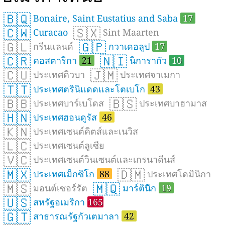
🇧🇶
Bonaire, Saint Eustatius and Saba
17
🇨🇼
🇸🇽
Curacao
Sint Maarten
🇬🇱
🇬🇵
กรีนแลนด์
กวาเดอลูป
17
🇨🇷
🇳🇮
คอสตาริกา
21
นิการากัว
10
🇨🇺
🇯🇲
ประเทศคิวบา
ประเทศจาเมกา
🇹🇹
ประเทศตรินิแดดและโตเบโก
43
🇧🇧
🇧🇸
ประเทศบาร์เบโดส
ประเทศบาฮามาส
🇭🇳
ประเทศฮอนดูรัส
46
🇰🇳
ประเทศเซนต์คิตส์และเนวิส
🇱🇨
ประเทศเซนต์ลูเซีย
🇻🇨
ประเทศเซนต์วินเซนต์และเกรนาดีนส์
🇲🇽
🇩🇲
ประเทศเม็กซิโก
88
ประเทศโดมินิกา
🇲🇸
🇲🇶
มอนต์เซอร์รัต
มาร์ตินีก
19
🇺🇸
สหรัฐอเมริกา
165
🇬🇹
สาธารณรัฐกัวเตมาลา
42