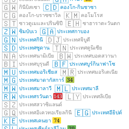
🇬🇼
🇨🇩
กินีบิสเซา
คองโก-กินชาซา
🇨🇬
🇰🇲
คองโก-บราซซาวิล
คอโมโรส
🇸🇹
🇪🇭
ซาวตูเมและปรินซิปี
ซาฮาราตะวันตก
🇿🇼
🇬🇦
ซิมบับเว
ประเทศกาบอง
🇬🇳
🇩🇯
ประเทศกินี
ประเทศจิบูตี
🇸🇩
🇹🇳
ประเทศซูดาน
ประเทศตูนิเซีย
🇳🇦
🇧🇼
ประเทศนามิเบีย
ประเทศบอตสวานา
🇧🇮
🇧🇫
ประเทศบุรุนดี
ประเทศบูร์กินาฟาโซ
🇲🇺
🇲🇷
ประเทศมอริเชียส
ประเทศมอริเตเนีย
🇲🇬
ประเทศมาดากัสการ์
34
🇲🇼
🇲🇱
ประเทศมาลาวี
ประเทศมาลี
🇷🇼
🇱🇾
ประเทศรวันดา
143
ประเทศลิเบีย
🇸🇿
ประเทศสวาซิแลนด์
🇬🇶
🇪🇬
ประเทศอิเควทอเรียลกินี
ประเทศอียิปต์
🇰🇪
ประเทศเคนยา
74
ประเทศเซียร์ราลีโอน
20