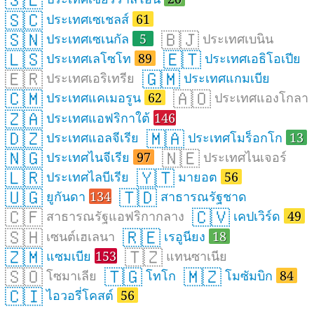
🇸🇱
🇸🇨
ประเทศเซเชลส์
61
🇸🇳
🇧🇯
ประเทศเซเนกัล
5
ประเทศเบนิน
🇱🇸
🇪🇹
ประเทศเลโซโท
89
ประเทศเอธิโอเปีย
🇪🇷
🇬🇲
ประเทศเอริเทรีย
ประเทศแกมเบีย
🇨🇲
🇦🇴
ประเทศแคเมอรูน
62
ประเทศแองโกลา
🇿🇦
ประเทศแอฟริกาใต้
146
🇩🇿
🇲🇦
ประเทศแอลจีเรีย
ประเทศโมร็อกโก
13
🇳🇬
🇳🇪
ประเทศไนจีเรีย
97
ประเทศไนเจอร์
🇱🇷
🇾🇹
ประเทศไลบีเรีย
มายอต
56
🇺🇬
🇹🇩
ยูกันดา
134
สาธารณรัฐชาด
🇨🇫
🇨🇻
สาธารณรัฐแอฟริกากลาง
เคปเวิร์ด
49
🇸🇭
🇷🇪
เซนต์เฮเลนา
เรอูนียง
18
🇿🇲
🇹🇿
แซมเบีย
153
แทนซาเนีย
🇸🇴
🇹🇬
🇲🇿
โซมาเลีย
โทโก
โมซัมบิก
84
🇨🇮
ไอวอรี่โคสต์
56