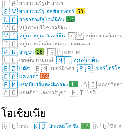
🇵🇦
สาธารณรัฐปานามา
🇸🇻
สาธารณรัฐเอลซัลวาดอร์
50
🇩🇴
สาธารณรัฐโดมินิกัน
12
🇻🇬
หมู่เกาะบริติชเวอร์จิน
🇻🇮
🇰🇾
หมู่เกาะยูเอสเวอร์จิน
หมู่เกาะเคย์แมน
🇹🇨
หมู่เกาะเติกส์และหมู่เกาะเคคอส
🇦🇼
🇬🇩
อารูบา
28
เกรเนดา
🇧🇱
🇲🇫
เซนต์บาร์เธเลมี
เซนต์มาติน
🇧🇿
🇧🇲
🇵🇷
เบลีซ
เบอร์มิวดา
เปอร์โตริโก
🇨🇦
แคนาดา
132
🇵🇲
🇦🇮
แซงปีแยร์และมีเกอลง
11
แองกวิลลา
🇦🇬
🇭🇹
แอนติกาและบาร์บูดา
ไฮติ
โอเชียเนีย
🇬🇺
🇳🇨
🇳🇺
กวม
นิวแคลิโดเนีย
17
นีอูเอ