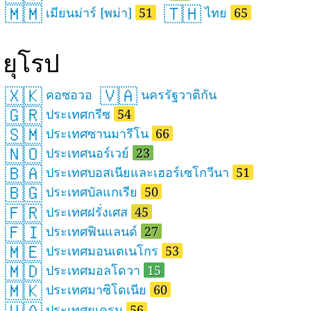
🇲🇲
🇹🇭
เมียนม่าร์ [พม่า]
51
ไทย
65
ยุโรป
🇽🇰
🇻🇦
คอซอวอ
นครรัฐวาติกัน
🇬🇷
ประเทศกรีซ
54
🇸🇲
ประเทศซานมารีโน
66
🇳🇴
ประเทศนอร์เวย์
23
🇧🇦
ประเทศบอสเนียและเฮอร์เซโกวีนา
51
🇧🇬
ประเทศบัลแกเรีย
50
🇫🇷
ประเทศฝรั่งเศส
45
🇫🇮
ประเทศฟินแลนด์
27
🇲🇪
ประเทศมอนเตเนโกร
53
🇲🇩
ประเทศมอลโดวา
15
🇲🇰
ประเทศมาซิโดเนีย
60
🇺🇦
ประเทศยูเครน
56