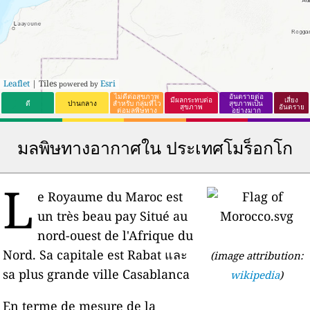
Leaflet
| Tiles
Esri
powered by
ไม่ดีต่อสุขภาพ
อันตรายต่อ
มีผลกระทบต่อ
เสี่ยง
ดี
ปานกลาง
สำหรับ กลุ่มที่ไว
สุขภาพเป็น
สุขภาพ
อันตราย
ต่อมลพิษทาง
อย่างมาก
อากาศ หรือกลุ่ม
ที่แพ้อากาศง่าย
มลพิษทางอากาศใน ประเทศโมร็อกโก
L
e Royaume du Maroc est
un très beau pay Situé au
nord-ouest de l'Afrique du
Nord. Sa capitale est Rabat และ
(image attribution:
sa plus grande ville Casablanca
wikipedia
)
En terme de mesure de la