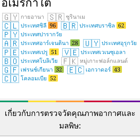
อเมริกาใต้
🇬🇾
🇸🇷
กายอานา
ซูรินาเม
🇨🇱
🇧🇷
ประเทศชิลี
96
ประเทศบราซิล
62
🇵🇾
ประเทศปารากวัย
🇦🇷
🇺🇾
ประเทศอาร์เจนตินา
28
ประเทศอุรุกวัย
🇵🇪
🇻🇪
ประเทศเปรู
51
ประเทศเวเนซุเอลา
🇧🇴
🇫🇰
ประเทศโบลิเวีย
หมู่เกาะฟอล์กแลนด์
🇬🇫
🇪🇨
เฟรนช์เกียนา
32
เอกวาดอร์
43
🇨🇴
โคลอมเบีย
52
เกี่ยวกับการตรวจวัดคุณภาพอากาศและ
มลพิษ: