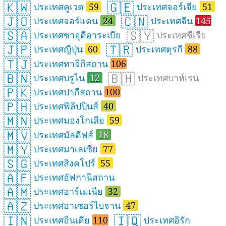
🇰🇼
🇬🇪
ประเทศคูเวต
59
ประเทศจอร์เจีย
51
🇯🇴
🇨🇳
ประเทศจอร์แดน
24
ประเทศจีน
145
🇸🇦
🇸🇾
ประเทศซาอุดีอาระเบีย
ประเทศซีเรีย
🇯🇵
🇹🇷
ประเทศญี่ปุ่น
60
ประเทศตุรกี
88
🇹🇯
ประเทศทาจิกิสถาน
106
🇧🇳
🇧🇭
ประเทศบรูไน
12
ประเทศบาห์เรน
🇵🇰
ประเทศปากีสถาน
100
🇵🇭
ประเทศฟิลิปปินส์
40
🇲🇳
ประเทศมองโกเลีย
59
🇲🇻
ประเทศมัลดีฟส์
18
🇲🇾
ประเทศมาเลเซีย
77
🇸🇬
ประเทศสิงคโปร์
55
🇦🇫
ประเทศอัฟกานิสถาน
🇦🇲
ประเทศอาร์เมเนีย
32
🇦🇿
ประเทศอาเซอร์ไบจาน
47
🇮🇳
🇮🇶
ประเทศอินเดีย
110
ประเทศอิรัก