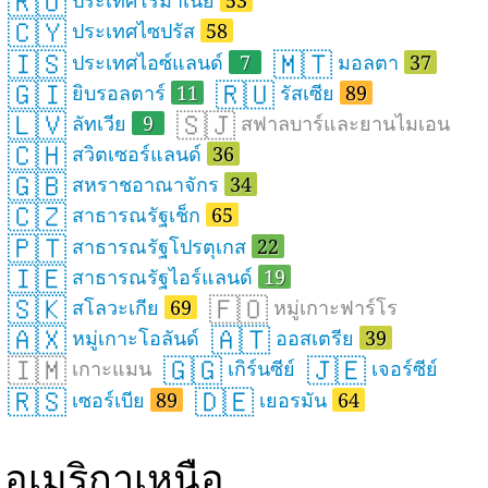
🇷🇴
ประเทศโรมาเนีย
53
🇨🇾
ประเทศไซปรัส
58
🇮🇸
🇲🇹
ประเทศไอซ์แลนด์
7
มอลตา
37
🇬🇮
🇷🇺
ยิบรอลตาร์
11
รัสเซีย
89
🇱🇻
🇸🇯
ลัทเวีย
9
สฟาลบาร์และยานไมเอน
🇨🇭
สวิตเซอร์แลนด์
36
🇬🇧
สหราชอาณาจักร
34
🇨🇿
สาธารณรัฐเช็ก
65
🇵🇹
สาธารณรัฐโปรตุเกส
22
🇮🇪
สาธารณรัฐไอร์แลนด์
19
🇸🇰
🇫🇴
สโลวะเกีย
69
หมู่เกาะฟาร์โร
🇦🇽
🇦🇹
หมู่เกาะโอลันด์
ออสเตรีย
39
🇮🇲
🇬🇬
🇯🇪
เกาะแมน
เกิร์นซีย์
เจอร์ซีย์
🇷🇸
🇩🇪
เซอร์เบีย
89
เยอรมัน
64
อเมริกาเหนือ