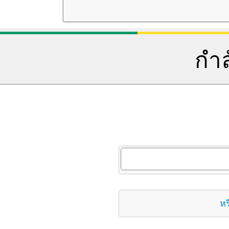
กำล
หร