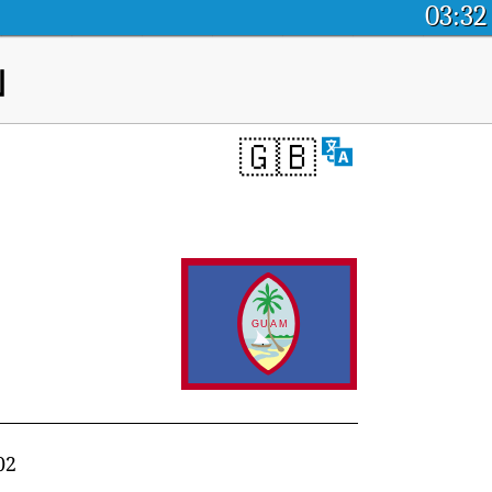
03:32
ม
🇬🇧
02