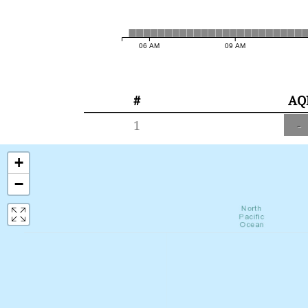
06 AM
09 AM
#
AQ
1
-
+
−