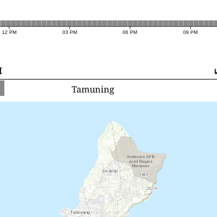
12 PM
03 PM
06 PM
09 PM
I
Tamuning