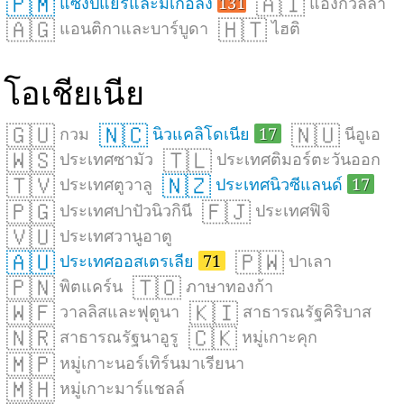
🇵🇲
🇦🇮
แซงปีแยร์และมีเกอลง
131
แองกวิลลา
🇦🇬
🇭🇹
แอนติกาและบาร์บูดา
ไฮติ
โอเชียเนีย
🇬🇺
🇳🇨
🇳🇺
กวม
นิวแคลิโดเนีย
17
นีอูเอ
🇼🇸
🇹🇱
ประเทศซามัว
ประเทศติมอร์ตะวันออก
🇹🇻
🇳🇿
ประเทศตูวาลู
ประเทศนิวซีแลนด์
17
🇵🇬
🇫🇯
ประเทศปาปัวนิวกินี
ประเทศฟิจิ
🇻🇺
ประเทศวานูอาตู
🇦🇺
🇵🇼
ประเทศออสเตรเลีย
71
ปาเลา
🇵🇳
🇹🇴
พิตแคร์น
ภาษาทองก้า
🇼🇫
🇰🇮
วาลลิสและฟุตูนา
สาธารณรัฐคิริบาส
🇳🇷
🇨🇰
สาธารณรัฐนาอูรู
หมู่เกาะคุก
🇲🇵
หมู่เกาะนอร์เทิร์นมาเรียนา
🇲🇭
หมู่เกาะมาร์แชลล์