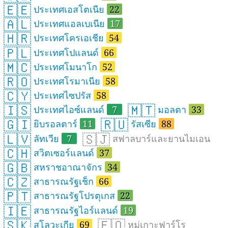
🇪🇪
ประเทศเอสโตเนีย
22
🇦🇱
ประเทศแอลเบเนีย
17
🇭🇷
ประเทศโครเอเชีย
54
🇵🇱
ประเทศโปแลนด์
66
🇲🇨
ประเทศโมนาโก
52
🇷🇴
ประเทศโรมาเนีย
58
🇨🇾
ประเทศไซปรัส
58
🇮🇸
🇲🇹
ประเทศไอซ์แลนด์
7
มอลตา
33
🇬🇮
🇷🇺
ยิบรอลตาร์
11
รัสเซีย
88
🇱🇻
🇸🇯
ลัทเวีย
7
สฟาลบาร์และยานไมเอน
🇨🇭
สวิตเซอร์แลนด์
37
🇬🇧
สหราชอาณาจักร
34
🇨🇿
สาธารณรัฐเช็ก
66
🇵🇹
สาธารณรัฐโปรตุเกส
22
🇮🇪
สาธารณรัฐไอร์แลนด์
19
🇸🇰
🇫🇴
สโลวะเกีย
69
หมู่เกาะฟาร์โร