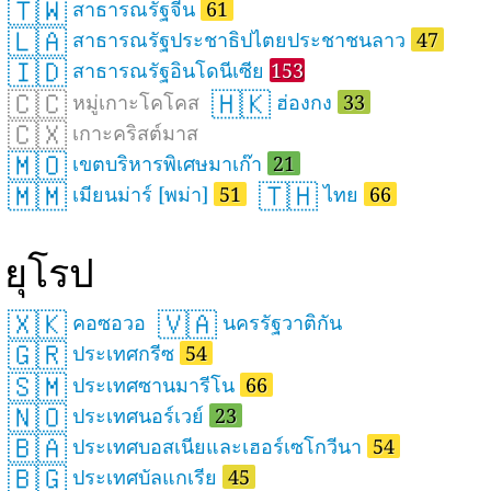
🇹🇼
สาธารณรัฐจีน
61
🇱🇦
สาธารณรัฐประชาธิปไตยประชาชนลาว
47
🇮🇩
สาธารณรัฐอินโดนีเซีย
153
🇨🇨
🇭🇰
หมู่เกาะโคโคส
ฮ่องกง
33
🇨🇽
เกาะคริสต์มาส
🇲🇴
เขตบริหารพิเศษมาเก๊า
21
🇲🇲
🇹🇭
เมียนม่าร์ [พม่า]
51
ไทย
66
ยุโรป
🇽🇰
🇻🇦
คอซอวอ
นครรัฐวาติกัน
🇬🇷
ประเทศกรีซ
54
🇸🇲
ประเทศซานมารีโน
66
🇳🇴
ประเทศนอร์เวย์
23
🇧🇦
ประเทศบอสเนียและเฮอร์เซโกวีนา
54
🇧🇬
ประเทศบัลแกเรีย
45