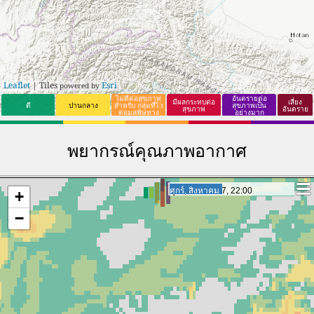
Leaflet
| Tiles
Esri
powered by
ไม่ดีต่อสุขภาพ
อันตรายต่อ
มีผลกระทบต่อ
เสี่ยง
ดี
ปานกลาง
สำหรับ กลุ่มที่ไว
สุขภาพเป็น
สุขภาพ
อันตราย
ต่อมลพิษทาง
อย่างมาก
อากาศ หรือกลุ่ม
ที่แพ้อากาศง่าย
พยากรณ์คุณภาพอากาศ
เสาร์, สิงหาคม 8, 19:00
เสาร์, สิงหาคม 8, 19:00
+
−