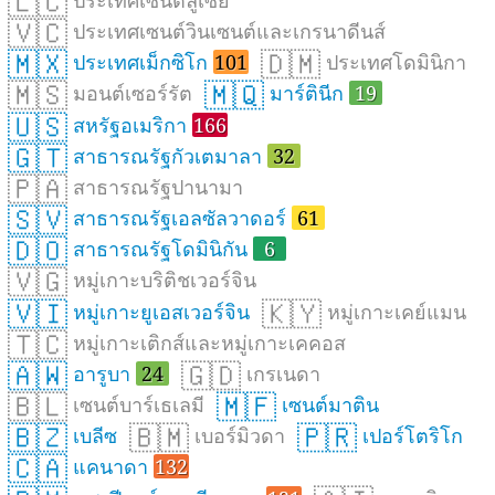
🇱🇨
🇻🇨
ประเทศเซนต์วินเซนต์และเกรนาดีนส์
🇲🇽
🇩🇲
ประเทศเม็กซิโก
101
ประเทศโดมินิกา
🇲🇸
🇲🇶
มอนต์เซอร์รัต
มาร์ตินีก
19
🇺🇸
สหรัฐอเมริกา
166
🇬🇹
สาธารณรัฐกัวเตมาลา
32
🇵🇦
สาธารณรัฐปานามา
🇸🇻
สาธารณรัฐเอลซัลวาดอร์
61
🇩🇴
สาธารณรัฐโดมินิกัน
6
🇻🇬
หมู่เกาะบริติชเวอร์จิน
🇻🇮
🇰🇾
หมู่เกาะยูเอสเวอร์จิน
หมู่เกาะเคย์แมน
🇹🇨
หมู่เกาะเติกส์และหมู่เกาะเคคอส
🇦🇼
🇬🇩
อารูบา
24
เกรเนดา
🇧🇱
🇲🇫
เซนต์บาร์เธเลมี
เซนต์มาติน
🇧🇿
🇧🇲
🇵🇷
เบลีซ
เบอร์มิวดา
เปอร์โตริโก
🇨🇦
แคนาดา
132