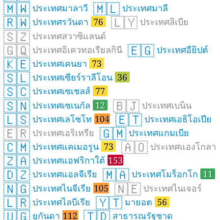
🇲🇼
🇲🇱
ประเทศมาลาวี
ประเทศมาลี
🇷🇼
🇱🇾
ประเทศรวันดา
76
ประเทศลิเบีย
🇸🇿
ประเทศสวาซิแลนด์
🇬🇶
🇪🇬
ประเทศอิเควทอเรียลกินี
ประเทศอียิปต์
🇰🇪
ประเทศเคนยา
73
🇸🇱
ประเทศเซียร์ราลีโอน
36
🇸🇨
ประเทศเซเชลส์
77
🇸🇳
🇧🇯
ประเทศเซเนกัล
12
ประเทศเบนิน
🇱🇸
🇪🇹
ประเทศเลโซโท
104
ประเทศเอธิโอเปีย
🇪🇷
🇬🇲
ประเทศเอริเทรีย
ประเทศแกมเบีย
🇨🇲
🇦🇴
ประเทศแคเมอรูน
73
ประเทศแองโกลา
🇿🇦
ประเทศแอฟริกาใต้
153
🇩🇿
🇲🇦
ประเทศแอลจีเรีย
ประเทศโมร็อกโก
11
🇳🇬
🇳🇪
ประเทศไนจีเรีย
105
ประเทศไนเจอร์
🇱🇷
🇾🇹
ประเทศไลบีเรีย
มายอต
56
🇺🇬
🇹🇩
ยูกันดา
112
สาธารณรัฐชาด