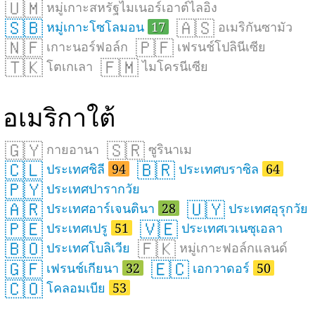
🇺🇲
หมู่เกาะสหรัฐไมเนอร์เอาต์ไลอิง
🇸🇧
🇦🇸
หมู่เกาะโซโลมอน
17
อเมริกันซามัว
🇳🇫
🇵🇫
เกาะนอร์ฟอล์ก
เฟรนช์โปลินีเซีย
🇹🇰
🇫🇲
โตเกเลา
ไมโครนีเซีย
อเมริกาใต้
🇬🇾
🇸🇷
กายอานา
ซูรินาเม
🇨🇱
🇧🇷
ประเทศชิลี
94
ประเทศบราซิล
64
🇵🇾
ประเทศปารากวัย
🇦🇷
🇺🇾
ประเทศอาร์เจนตินา
28
ประเทศอุรุกวัย
🇵🇪
🇻🇪
ประเทศเปรู
51
ประเทศเวเนซุเอลา
🇧🇴
🇫🇰
ประเทศโบลิเวีย
หมู่เกาะฟอล์กแลนด์
🇬🇫
🇪🇨
เฟรนช์เกียนา
32
เอกวาดอร์
50
🇨🇴
โคลอมเบีย
53