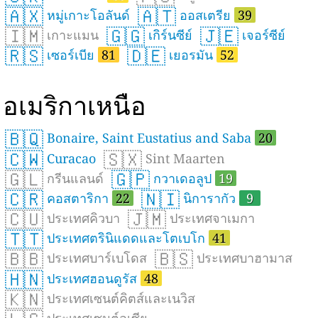
🇦🇽
🇦🇹
หมู่เกาะโอลันด์
ออสเตรีย
39
🇮🇲
🇬🇬
🇯🇪
เกาะแมน
เกิร์นซีย์
เจอร์ซีย์
🇷🇸
🇩🇪
เซอร์เบีย
81
เยอรมัน
52
อเมริกาเหนือ
🇧🇶
Bonaire, Saint Eustatius and Saba
20
🇨🇼
🇸🇽
Curacao
Sint Maarten
🇬🇱
🇬🇵
กรีนแลนด์
กวาเดอลูป
19
🇨🇷
🇳🇮
คอสตาริกา
22
นิการากัว
9
🇨🇺
🇯🇲
ประเทศคิวบา
ประเทศจาเมกา
🇹🇹
ประเทศตรินิแดดและโตเบโก
41
🇧🇧
🇧🇸
ประเทศบาร์เบโดส
ประเทศบาฮามาส
🇭🇳
ประเทศฮอนดูรัส
48
🇰🇳
ประเทศเซนต์คิตส์และเนวิส
ประเทศเซนต์ลูเซีย