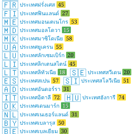
🇫🇷
ประเทศฝรั่งเศส
45
🇫🇮
ประเทศฟินแลนด์
27
🇲🇪
ประเทศมอนเตเนโกร
53
🇲🇩
ประเทศมอลโดวา
15
🇲🇰
ประเทศมาซิโดเนีย
58
🇺🇦
ประเทศยูเครน
55
🇱🇺
ประเทศลักเซมเบิร์ก
20
🇱🇮
ประเทศลิกเตนสไตน์
45
🇱🇹
🇸🇪
ประเทศลิทัวเนีย
18
ประเทศสวีเดน
20
🇪🇸
🇸🇮
ประเทศสเปน
57
ประเทศสโลวีเนีย
51
🇦🇩
ประเทศอันดอร์รา
31
🇮🇹
🇭🇺
ประเทศอิตาลี
72
ประเทศฮังการี
74
🇩🇰
ประเทศเดนมาร์ก
15
🇳🇱
ประเทศเนเธอร์แลนด์
31
🇧🇾
ประเทศเบลารุส
50
🇧🇪
ประเทศเบลเยียม
30