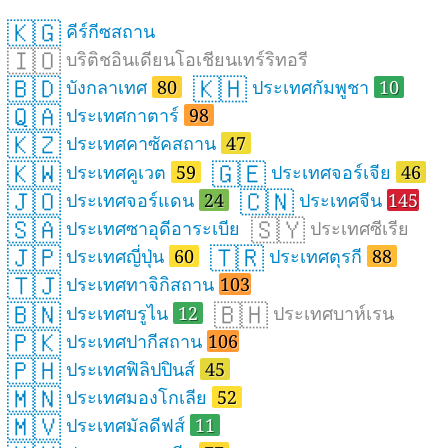
🇰🇬
คีร์กีซสถาน
🇮🇴
บริติชอินเดียนโอเชียนเทร์ริทอรี
🇧🇩
🇰🇭
บังกลาเทศ
80
ประเทศกัมพูชา
10
🇶🇦
ประเทศกาตาร์
98
🇰🇿
ประเทศคาซัคสถาน
47
🇰🇼
🇬🇪
ประเทศคูเวต
59
ประเทศจอร์เจีย
46
🇯🇴
🇨🇳
ประเทศจอร์แดน
24
ประเทศจีน
145
🇸🇦
🇸🇾
ประเทศซาอุดีอาระเบีย
ประเทศซีเรีย
🇯🇵
🇹🇷
ประเทศญี่ปุ่น
60
ประเทศตุรกี
88
🇹🇯
ประเทศทาจิกิสถาน
103
🇧🇳
🇧🇭
ประเทศบรูไน
12
ประเทศบาห์เรน
🇵🇰
ประเทศปากีสถาน
106
🇵🇭
ประเทศฟิลิปปินส์
45
🇲🇳
ประเทศมองโกเลีย
52
🇲🇻
ประเทศมัลดีฟส์
11