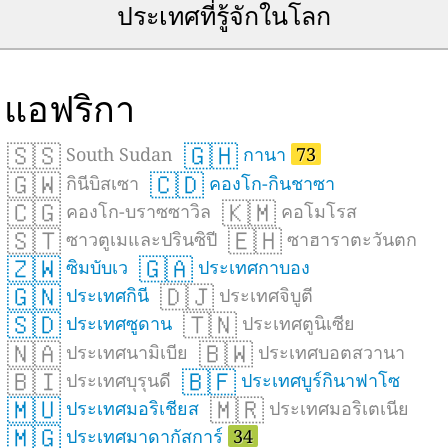
ประเทศที่รู้จักในโลก
แอฟริกา
🇸🇸
🇬🇭
South Sudan
กานา
73
🇬🇼
🇨🇩
กินีบิสเซา
คองโก-กินชาซา
🇨🇬
🇰🇲
คองโก-บราซซาวิล
คอโมโรส
🇸🇹
🇪🇭
ซาวตูเมและปรินซิปี
ซาฮาราตะวันตก
🇿🇼
🇬🇦
ซิมบับเว
ประเทศกาบอง
🇬🇳
🇩🇯
ประเทศกินี
ประเทศจิบูตี
🇸🇩
🇹🇳
ประเทศซูดาน
ประเทศตูนิเซีย
🇳🇦
🇧🇼
ประเทศนามิเบีย
ประเทศบอตสวานา
🇧🇮
🇧🇫
ประเทศบุรุนดี
ประเทศบูร์กินาฟาโซ
🇲🇺
🇲🇷
ประเทศมอริเชียส
ประเทศมอริเตเนีย
🇲🇬
ประเทศมาดากัสการ์
34