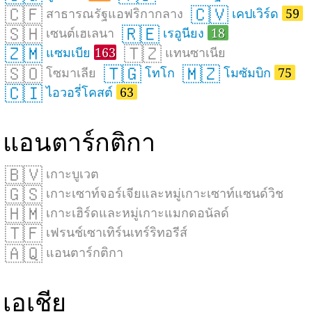
🇨🇫
🇨🇻
สาธารณรัฐแอฟริกากลาง
เคปเวิร์ด
59
🇸🇭
🇷🇪
เซนต์เฮเลนา
เรอูนียง
18
🇿🇲
🇹🇿
แซมเบีย
163
แทนซาเนีย
🇸🇴
🇹🇬
🇲🇿
โซมาเลีย
โทโก
โมซัมบิก
75
🇨🇮
ไอวอรี่โคสต์
63
แอนตาร์กติกา
🇧🇻
เกาะบูเวต
🇬🇸
เกาะเซาท์จอร์เจียและหมู่เกาะเซาท์แซนด์วิช
🇭🇲
เกาะเฮิร์ดและหมู่เกาะแมกดอนัลด์
🇹🇫
เฟรนช์เซาเทิร์นเทร์ริทอรีส์
🇦🇶
แอนตาร์กติกา
เอเชีย