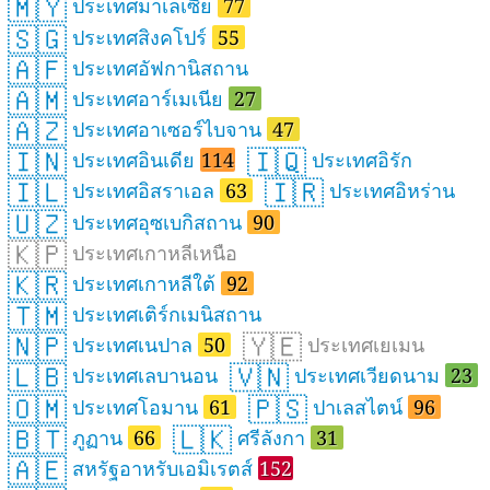
🇲🇾
ประเทศมาเลเซีย
77
🇸🇬
ประเทศสิงคโปร์
55
🇦🇫
ประเทศอัฟกานิสถาน
🇦🇲
ประเทศอาร์เมเนีย
27
🇦🇿
ประเทศอาเซอร์ไบจาน
47
🇮🇳
🇮🇶
ประเทศอินเดีย
114
ประเทศอิรัก
🇮🇱
🇮🇷
ประเทศอิสราเอล
63
ประเทศอิหร่าน
🇺🇿
ประเทศอุซเบกิสถาน
90
🇰🇵
ประเทศเกาหลีเหนือ
🇰🇷
ประเทศเกาหลีใต้
92
🇹🇲
ประเทศเติร์กเมนิสถาน
🇳🇵
🇾🇪
ประเทศเนปาล
50
ประเทศเยเมน
🇱🇧
🇻🇳
ประเทศเลบานอน
ประเทศเวียดนาม
23
🇴🇲
🇵🇸
ประเทศโอมาน
61
ปาเลสไตน์
96
🇧🇹
🇱🇰
ภูฏาน
66
ศรีลังกา
31
🇦🇪
สหรัฐอาหรับเอมิเรตส์
152