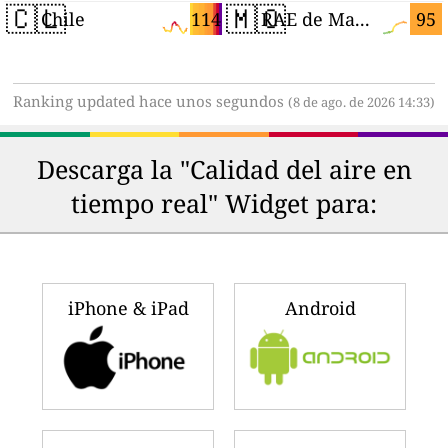
🇨🇱
🇲🇴
114
95
Chile
RAE de Macao (China)
Ranking updated hace unos segundos
(8 de ago. de 2026 14:33)
Descarga la "Calidad del aire en
tiempo real" Widget para:
iPhone & iPad
Android