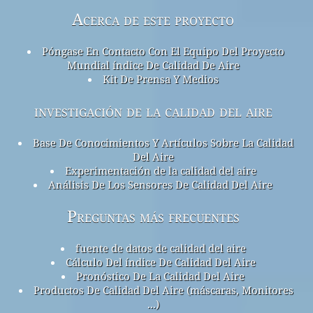
Acerca de este proyecto
Póngase En Contacto Con El Equipo Del Proyecto
Mundial índice De Calidad De Aire
Kit De Prensa Y Medios
investigación de la calidad del aire
Base De Conocimientos Y Artículos Sobre La Calidad
Del Aire
Experimentación de la calidad del aire
Análisis De Los Sensores De Calidad Del Aire
Preguntas más frecuentes
fuente de datos de calidad del aire
Cálculo Del índice De Calidad Del Aire
Pronóstico De La Calidad Del Aire
Productos De Calidad Del Aire (máscaras, Monitores
...)