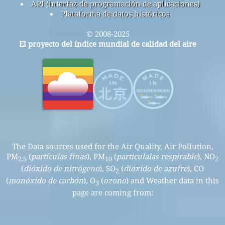
API (interfaz de programación de aplicaciones)
Plataforma de datos históricos
© 2008-2025
El proyecto del índice mundial de calidad del aire
The Data sources used for the Air Quality, Air Pollution,
PM
(
partículas finas
), PM
(
particulalas respirable
), NO
2.5
10
2
(
dióxido de nitrógeno
), SO
(
dióxido de azufre
), CO
2
(
monóxido de carbón
), O
(
ozono
) and Weather data in this
3
page are coming from: