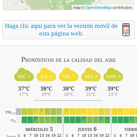
map ©
OpenStreetMap
contributors
Haga clic aquí para ver la versión móvil de
esta página web.
Pronósticos
de la calidad del aire
MIÉ. 5
SÁB. 8
JUE. 6
VIE. 7
DOM. 9
37°C
38°C
38°C
39°C
39°C
17°C
19°C
20°C
21°C
21°C
PM
2.5
O
3
miércoles 5
jueves 6
viern
1
4
7
10
13
16
19
22
1
4
7
10
13
16
19
22
1
4
7
10
hora