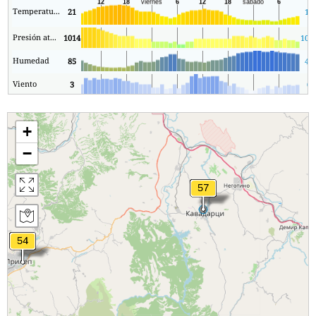
Temperatura.
21
16
Presión atmosférica
1014
101
Humedad
85
40
Viento
3
0
+
−