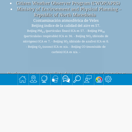
Citizen Weather Observer Program (CWOP/APRS)
Ministry of Environment and Physical Planning –
Republic of North Macedonia
Contaminación atmosférica de Veles
Beijing índice de la calidad del aire es 57.
Beijing PM
(partículas finas) ICA es 57. - Beijing PM
2.5
10
(particulalas respirable) ICA es 36. - Beijing NO
(dióxido de
2
nitrógeno) ICA es 7. - Beijing SO
(dióxido de azufre) ICA es 0.
2
- Beijing O
(ozono) ICA es n/a. - Beijing CO (monóxido de
3
carbón) ICA es n/a. -
Regístrese en nuestra lista de correo mensual gratuita y
reciba notificaciones cuando haya nuevos artículos
disponibles.
entregar
This page has been generated on Wednesday, Aug 5th 2026, 14:31 pm CST from jp2n