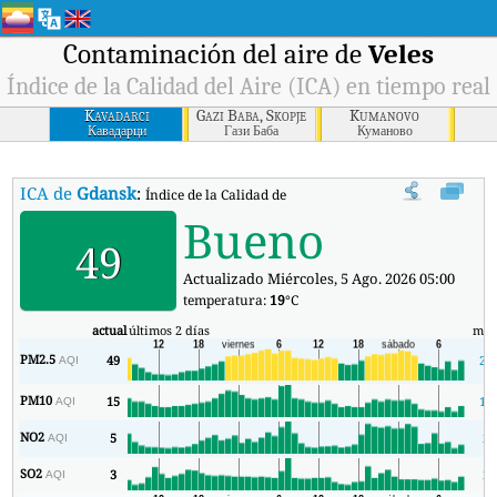
Contaminación del aire de
Veles
Índice de la Calidad del Aire (ICA) en tiempo real
Kavadarci
Gazi Baba, Skopje
Kumanovo
Кавадарци
Гази Баба
Куманово
ICA de
Gdansk
:
Índice de la Calidad del Aire (ICA) de Gdansk en tiempo r
Bueno
49
Actualizado Miércoles, 5 Ago. 2026 05:00
temperatura:
19
°C
actual
últimos 2 días
mín
PM2.5
49
29
AQI
PM10
15
10
AQI
NO2
5
2
AQI
SO2
3
2
AQI