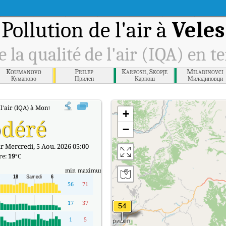
Pollution de l'air à
Veles
e la qualité de l'air (IQA) en t
Koumanovo
Prilep
Karposh, Skopje
Miladinovci
Куманово
Прилеп
Карпош
Миладиновци
 l'air (IQA) à Montpellier en temps réel.
+
déré
−
r Mercredi, 5 Aou. 2026 05:00
re:
19
°C
min
maximum
56
71
17
37
1
5