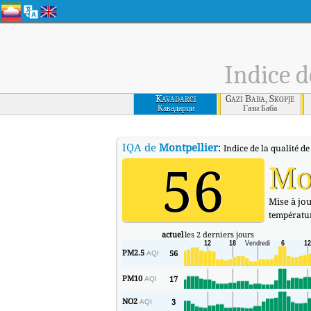
Indice d
Kavadarci
Gazi Baba, Skopje
Кавадарци
Гази Баба
IQA de
Montpellier
:
Indice de la qualité de
56
Mo
Mise à jou
températu
actuel
les 2 derniers jours
PM2.5
56
AQI
PM10
17
AQI
NO2
3
AQI