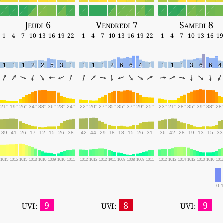
Jeudi 6
Vendredi 7
Samedi 8
1
4
7
10
13
16
19
22
1
4
7
10
13
16
19
22
1
4
7
10
13
16
19
1
1
1
2
2
5
3
1
1
1
1
2
6
6
4
1
1
1
1
3
6
6
4
21°
19°
26°
34°
38°
36°
28°
24°
22°
20°
27°
35°
35°
37°
29°
25°
23°
21°
28°
35°
39°
38°
28
39
41
26
17
12
15
26
38
42
44
29
18
18
15
26
31
36
42
28
19
13
15
33
1015
1015
1015
1013
1010
1009
1010
1011
1012
1012
1012
1011
1009
1008
1009
1011
1012
1012
1014
1012
1010
1010
101
0.1
9
8
9
UVI:
UVI:
UVI: