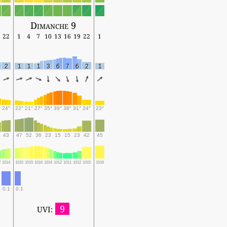
Dimanche 9
22
1
4
7
10
13
16
19
22
1
2
1
1
1
3
6
7
6
2
1
°
24°
22°
21°
27°
35°
39°
38°
31°
24°
23°
43
47
52
36
23
15
15
23
42
45
2
1014
1015
1015
1016
1014
1012
1011
1012
1015
1016
0.1
0.1
9
UVI: