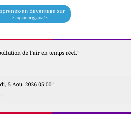
pprenez-en davantage sur
> aqicn.org/gaia/ <
ollution de l'air en temps réel.
”
di, 5 Aou. 2026 05:00
”
cs