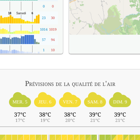
0
0
23
30
1014
1019
57
94
1
10
Prévisions
de la qualité de l'air
MER. 5
JEU. 6
VEN. 7
SAM. 8
DIM. 9
37°C
38°C
38°C
39°C
39°C
17°C
19°C
20°C
21°C
21°C