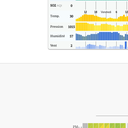
SO2
0
AQI
Temp.
30
Pression
1015
Humidité
57
Vent
2
PM
2.5