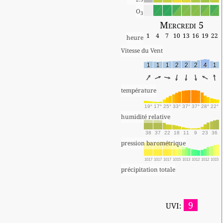
O
3
Mercredi 5
1
4
7
10
13
16
19
22
heure
Vitesse du Vent
1
1
1
2
2
2
4
1
température
19°
17°
25°
33°
37°
37°
28°
22°
humidité relative
38
37
22
18
11
9
23
36
pression barométrique
1017
1017
1017
1015
1013
1012
1012
1015
précipitation totale
9
UVI: