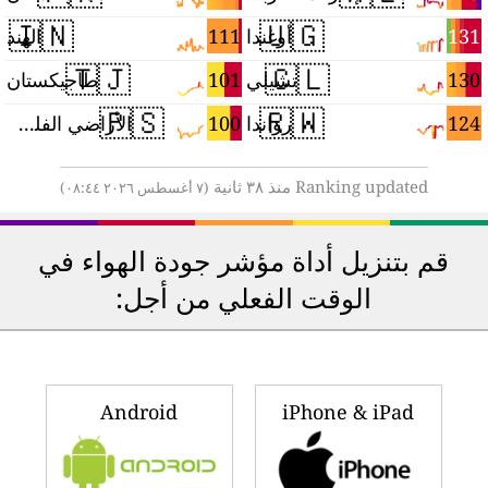
🇮🇳
🇺🇬
3
111
131
أوغندا
الهند
🇹🇯
🇨🇱
2
101
130
تشيلي
طاجيكستان
🇵🇸
🇷🇼
0
100
124
رواندا
الأراضي الفلسطينية
Ranking updated منذ ٣٨ ثانية
(٧ أغسطس ٢٠٢٦ ٠٨:٤٤)
قم بتنزيل أداة مؤشر جودة الهواء في
الوقت الفعلي من أجل:
Android
iPhone & iPad