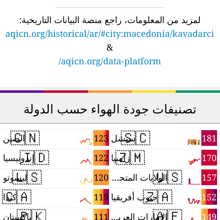
لمزيد من المعلومات، راجع منصة البيانات التاريخية:
aqicn.org/historical/ar/#city:macedonia/kavadarci
&
aqicn.org/data-platform/
تصنيفات جودة الهواء حسب الدولة
🇨🇳
🇸🇨
3
123
181
سيشل
الصين
🇮🇩
🇿🇲
2
122
170
زامبيا
إندونيسيا
🇱🇸
🇺🇸
7
120
157
الولايات المتحدة
ليسوتو
🇨🇦
🇿🇦
4
119
152
جنوب أفريقيا
كندا
🇵🇰
🇦🇪
3
111
149
الإمارات العربية المتحدة
باكستان