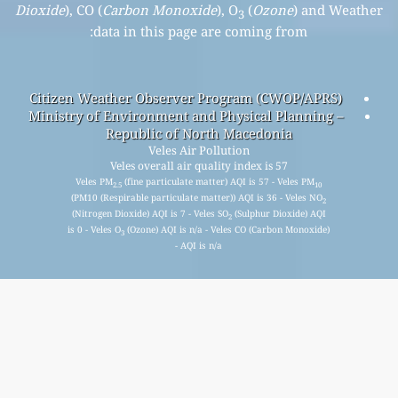
Dioxide
), CO (
Carbon Monoxide
), O
(
Ozone
) and Weather
3
data in this page are coming from:
Citizen Weather Observer Program (CWOP/APRS)
Ministry of Environment and Physical Planning –
Republic of North Macedonia
Veles Air Pollution
Veles overall air quality index is 57
Veles PM
(fine particulate matter) AQI is 57 - Veles PM
2.5
10
(PM10 (Respirable particulate matter)) AQI is 36 - Veles NO
2
(Nitrogen Dioxide) AQI is 7 - Veles SO
(Sulphur Dioxide) AQI
2
is 0 - Veles O
(Ozone) AQI is n/a - Veles CO (Carbon Monoxide)
3
AQI is n/a -
اشترك في قائمتنا البريدية الشهرية المجانية، واحصل على إشعار
عند توفر مقالات جديدة.
يُقدِّم