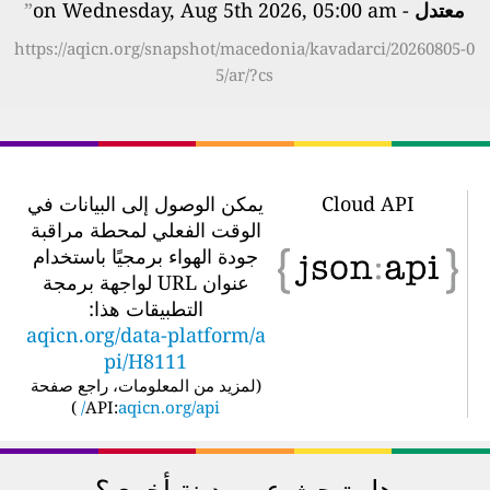
معتدل
- on Wednesday, Aug 5th 2026, 05:00 am
”
https://aqicn.org/snapshot/macedonia/kavadarci/20260805-0
5/ar/?cs
Cloud API
يمكن الوصول إلى البيانات في
الوقت الفعلي لمحطة مراقبة
جودة الهواء برمجيًا باستخدام
عنوان URL لواجهة برمجة
التطبيقات هذا:
aqicn.org/data-platform/a
pi/H8111
(
لمزيد من المعلومات، راجع صفحة
)
API:
aqicn.org/api/
هل تبحث عن مدينة أخرى؟