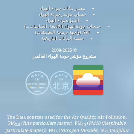
مصدر بيانات جودة الهواء
حساب مؤشر جودة الهواء
التنبؤ بجودة الهواء
منتجات جودة الهواء (الأقنعة، الشاشات...)
API (واجهة برمجة التطبيقات)
منصة البيانات التاريخية
© 2008-2025
مشروع مؤشر جودة الهواء العالمي
The Data sources used for the Air Quality, Air Pollution,
PM
(
fine particulate matter
), PM
(
PM10 (Respirable
2.5
10
particulate matter)
), NO
(
Nitrogen Dioxide
), SO
(
Sulphur
2
2