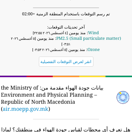
تم رسم التوقعات باستخدام المنطقة الزمنية +02:00
آخر تحديثات التوقعات:
Wind
: منذ يومين
[٤ أغسطس ٢٠٢٦ ٢٢:٥٥]
PM2.5 (Small particulate matter)
: منذ يومين
[٥ أغسطس ٢٠٢٦
٠٣:٥١]
Ozone
: منذ يومين
[٥ أغسطس ٢٠٢٦ ٠٣:٥٣]
انقر لعرض التوقعات التفصيلية
بيانات جودة الهواء مقدمة من:
the Ministry of
Environment and Physical Planning –
Republic of North Macedonia
(
air.moepp.gov.mk
)
ل تعرف أي محطات لقياس جودة الهواء في منطقتك؟
لماذا