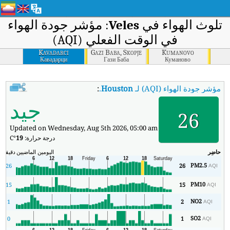
تلوث الهواء في
Veles
: مؤشر جودة الهواء
في الوقت الفعلي (AQI)
Kavadarci
Gazi Baba, Skopje
Kumanovo
Кавадарци
Гази Баба
Куманово
مؤشر جودة الهواء (AQI) لـ
Houston
.
:
مؤشر جودة الهواء في الوقت الفعلي (AQI) في Houston.
جيد
26
Updated on Wednesday, Aug 5th 2026, 05:00 am
درجة حرارة:
19
°C
حاضِر
اليومين الماضيين
دقيقة
ال
PM2.5
26
26
AQI
PM10
15
15
AQI
NO2
1
2
AQI
SO2
0
1
AQI