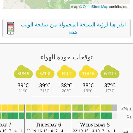
map ©
OpenStreetMap
contributors
انقر هنا لرؤية النسخة المحمولة من صفحة الويب
هذه
توقعات جودة الهواء
SUN 9
SAT 8
FRI 7
THU 6
WED 5
39°C
39°C
38°C
38°C
37°C
21°C
21°C
20°C
19°C
17°C
PM
2.5
O
3
iday 7
Thursday 6
Wednesday 5
13
10
7
4
1
22
19
16
13
10
7
4
1
22
19
16
13
10
7
4
1
ساعة