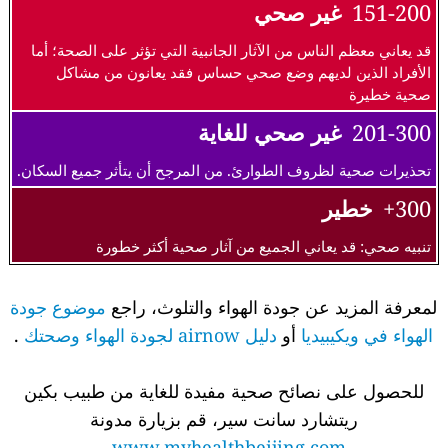
151-200
غير صحي
قد يعاني معظم الناس من الآثار الجانبية التي تؤثر على الصحة؛ أما
الأفراد الذين لديهم وضع صحي حساس فقد يعانون من مشاكل
صحية خطيرة
201-300
غير صحي للغاية
تحذيرات صحية لظروف الطوارئ. من المرجح أن يتأثر جميع السكان.
300+
خطير
تنبيه صحي: قد يعاني الجميع من آثار صحية أكثر خطورة
لمعرفة المزيد عن جودة الهواء والتلوث، راجع
موضوع جودة
الهواء في ويكيبيديا
أو
دليل airnow لجودة الهواء وصحتك
.
للحصول على نصائح صحية مفيدة للغاية من طبيب بكين
ريتشارد سانت سير، قم بزيارة مدونة
.
www.myhealthbeijing.com