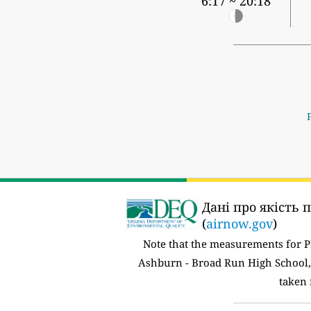
6:17 ~ 20:18
Дані про якість 
(
airnow.gov
)
Note that the measurements for 
Ashburn - Broad Run High School,
taken 