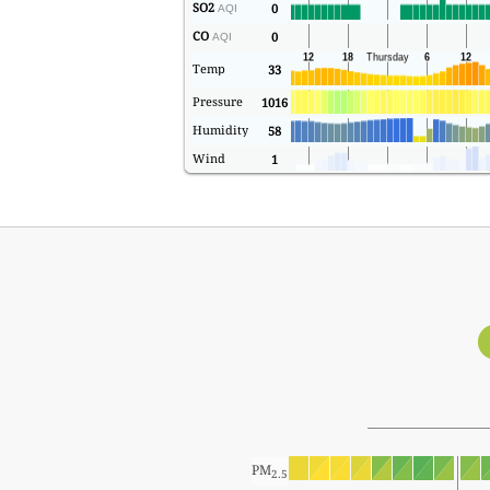
SO2
0
AQI
CO
0
AQI
Temp
33
Pressure
1016
Humidity
58
Wind
1
PM
2.5