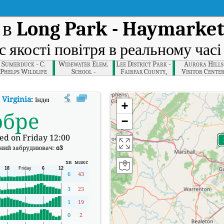
 в
Long Park - Haymarket
с якості повітря в реальному часі
Sumerduck - C.
Widewater Elem.
Lee District Park -
Aurora Hills
Phelps Wildlife
School -
Fairfax County,
Visitor Center
Mgmt Area,
Widewater,
Northern Virginia
Northern Virgi
orthern Virginia
Fredericksburg
 Virginia
:
Індекс якості повітря в реальному часі (AQI) Long Park - Hayma
+
обре
−
ed on Friday 12:00
ний забруднювач:
o3
хв
макс
6
43
3
23
1
19
0
2