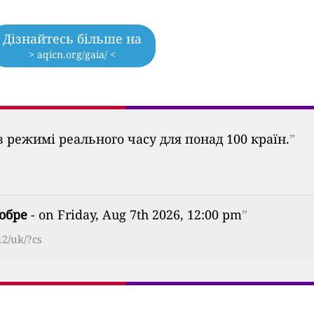
Дізнайтесь більше на
> aqicn.org/gaia/ <
 режимі реального часу для понад 100 країн.
”
обре
- on Friday, Aug 7th 2026, 12:00 pm
”
12/uk/?cs