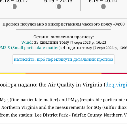
6:18 ~ 20:17
6:19 ~ 20:15
6:19 ~ 20:14
Прогноз побудовано з використанням часового поясу -04:00
Останні оновлення прогнозу:
Wind
: 33 хвилини тому
[7 серп 2026 р., 16:42]
PM2.5 (Small particulate matter)
: 4 години тому
[7 серп 2026 р., 13:0
натисніть, щоб переглянути детальний прогноз
повітря надано:
the Air Quality in Virginia (
deq.virg
PM
(fine particulate matter) and PM
(respirable particulate 
2.5
10
 Northern Virginia and the measurements for SO
(sulfur diox
2
from the station: Lee District Park - Fairfax County, Northern V