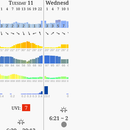
Tuesday 11
Wednesday 12
1
4
7
10
13
16
19
22
1
4
7
10
13
16
19
3
2
2
3
2
1
1
3
3
3
5
7
6
3
2
21°
20°
22°
27°
30°
32°
28°
23°
20°
20°
22°
26°
26°
27°
24°
91
89
84
64
58
55
68
93
97
95
87
66
67
64
83
1015
1014
1016
1015
1014
1011
1012
1013
1012
1011
1013
1013
1012
1011
1011
0.4
0.2
0.2
0.3
0.3
3.4
23.6
0.1
0.1
7
UVI:
6:21 ~ 20:12