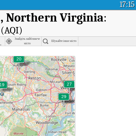
17:15
, Northern Virginia
:
 (AQI)
Знайдіть найближче
Шукайте інше місто
,
місто
nia
rket, Northern Virginia.