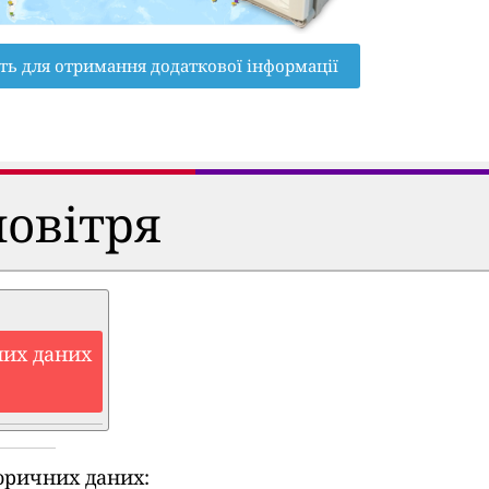
ть для отримання додаткової інформації
повітря
них даних
оричних даних: