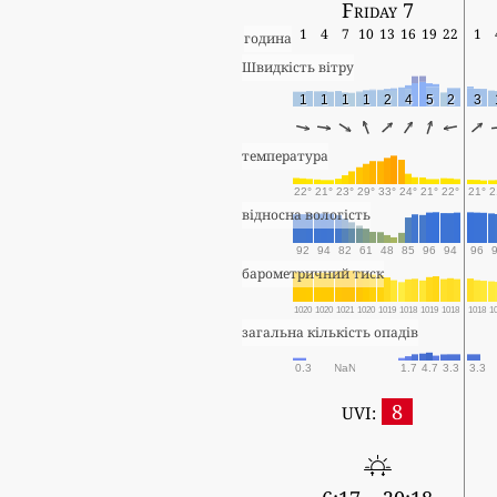
Friday 7
1
4
7
10
13
16
19
22
1
година
Швидкість вітру
1
1
1
1
2
4
5
2
3
температура
22°
21°
23°
29°
33°
24°
21°
22°
21°
2
відносна вологість
92
94
82
61
48
85
96
94
96
барометричний тиск
1020
1020
1021
1020
1019
1018
1019
1018
1018
1
загальна кількість опадів
0.3
NaN
1.7
4.7
3.3
3.3
8
UVI: