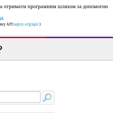
ожна отримати програмним шляхом за допомогою
48
ку API:
aqicn.org/api/
)
?