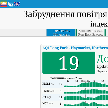
Забруднення повітря
індек
Long Park -
Ashburn - Broad
Haymarket,
Run High School,
Northern Virginia
Northern Virginia
N
AQI
Long Park - Haymarket, Northern
19
Д
Updat
Первин
поточний
останні 2 дні
PM2.5
16
AQI
PM10
9
AQI
O3
19
AQI
NO2
1
AQI