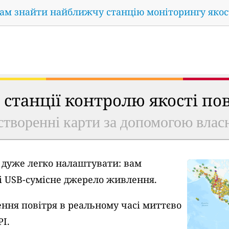
нам знайти найближчу станцію моніторингу якос
ь станції контролю якості по
створенні карти за допомогою власн
A дуже легко налаштувати: вам
 і USB-сумісне джерело живлення.
ння повітря в реальному часі миттєво
PI.