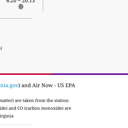
6:20 ~ 20:13
5]
inia.gov
) and Air Now - US EPA
matter) are taken from the station:
ide) and CO (carbon monoxide) are
irginia