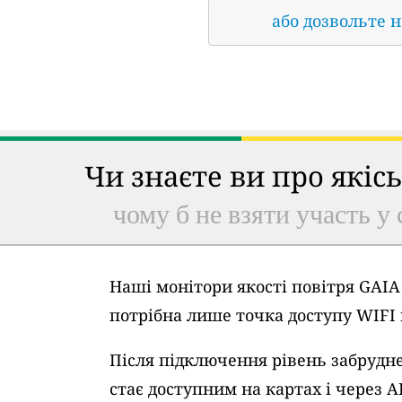
або дозвольте 
Чи знаєте ви про якіс
чому б не взяти участь у 
Наші монітори якості повітря GAI
потрібна лише точка доступу WIFI
Після підключення рівень забрудне
стає доступним на картах і через A