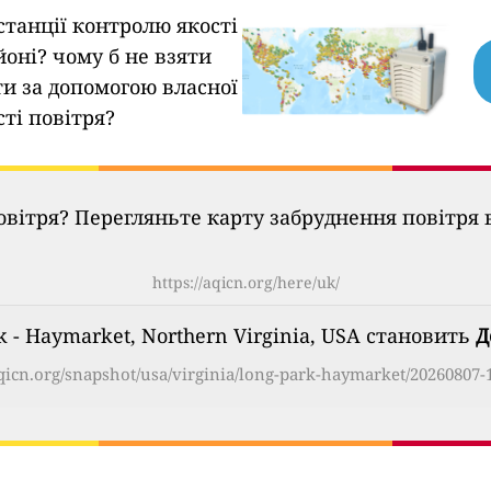
станції контролю якості
йоні?
чому б не взяти
ти за допомогою власної
сті повітря?
овітря? Перегляньте карту забруднення повітря в
https://aqicn.org/here/uk/
rk - Haymarket, Northern Virginia, USA становить
Д
aqicn.org/snapshot/usa/virginia/long-park-haymarket/20260807-