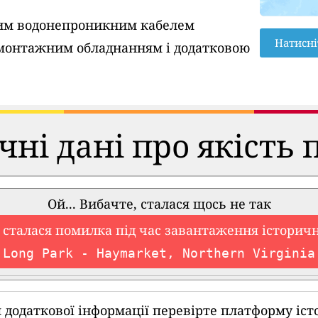
вим водонепроникним кабелем
Натисні
монтажним обладнанням і додатковою
чні дані про якість 
Ой... Вибачте, сталася щось не так
 сталася помилка під час завантаження історич
Long Park - Haymarket, Northern Virginia
 додаткової інформації перевірте платформу іст