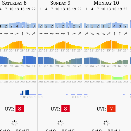
Saturday 8
Sunday 9
Monday 10
4
7
10
13
16
19
22
1
4
7
10
13
16
19
22
1
4
7
10
13
16
19
22
1
2
2
4
5
2
3
2
2
2
3
2
5
2
2
2
1
2
1
1
4
3
2
1°
23°
30°
33°
28°
22°
22°
22°
21°
23°
29°
33°
32°
25°
23°
22°
21°
23°
30°
35°
34°
28°
26°
92
86
56
44
69
94
91
88
87
82
59
43
50
73
76
83
84
76
53
40
39
62
63
017
1018
1017
1016
1014
1016
1016
1016
1016
1017
1017
1016
1015
1016
1017
1017
1016
1017
1017
1016
1013
1013
1015
2.8
12.9
0.1
0.1
0.1
0.1
0.1
8
8
7
UVI:
UVI:
UVI: