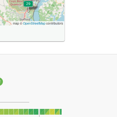
map ©
OpenStreetMap
contributors
2