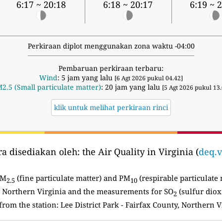
6:17 ~ 20:18
6:18 ~ 20:17
6:19 ~ 
Perkiraan diplot menggunakan zona waktu -04:00
Pembaruan perkiraan terbaru:
Wind
: 5 jam yang lalu
[6 Agt 2026 pukul 04.42]
2.5 (Small particulate matter)
: 20 jam yang lalu
[5 Agt 2026 pukul 13.
klik untuk melihat perkiraan rinci
ra disediakan oleh:
the Air Quality in Virginia (
deq.v
PM
(fine particulate matter) and PM
(respirable particulate 
2.5
10
 Northern Virginia and the measurements for SO
(sulfur diox
2
from the station: Lee District Park - Fairfax County, Northern V