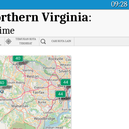
09:28
rthern Virginia
:
time
TEMUKAN KOTA
CARI KOTA LAIN
,
TERDEKAT
nia
thern Virginia.