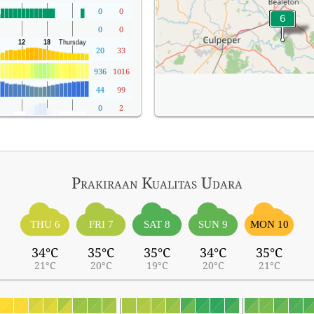
0
0
0
0
20
33
936
1016
44
99
0
2
Prakiraan Kualitas Udara
THU 6
FRI 7
SAT 8
SUN 9
MON 10
34°C
35°C
35°C
34°C
35°C
21°C
20°C
19°C
20°C
21°C