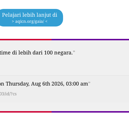
Pelajari lebih lanjut di
> aqicn.org/gaia/ <
time di lebih dari 100 negara.
”
on Thursday, Aug 6th 2026, 03:00 am
”
3/id/?cs