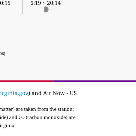
20:15
6:19 ~ 20:14
06]
irginia.gov
) and Air Now - US
matter) are taken from the station:
ide) and CO (carbon monoxide) are
irginia