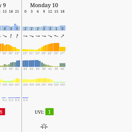
y 9
Monday 10
2
15
18
21
0
3
6
9
12
15
18
4
3
5
2
2
2
3
3
1
5
°
30°
30°
23°
22°
21°
22°
29°
34°
35°
27°
4
53
65
81
83
83
85
56
41
35
60
7
1014
1014
1017
1016
1015
1016
1017
1016
1013
1013
0.1
0.1
0.3
0.3
8
1
UVI: