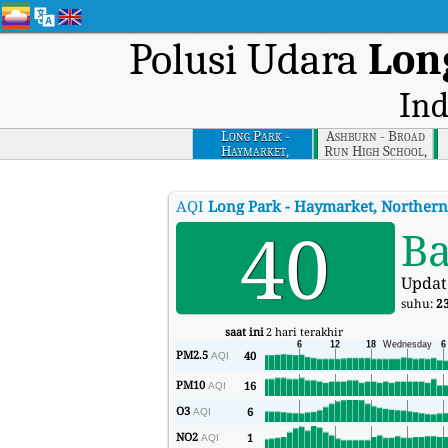
Polusi Udara
Lon
Ind
Long Park -
Ashburn - Broad
Haymarket,
Run High School,
Northern Virginia
Northern Virginia
N
AQI
Long Park - Haymarket, Northern
40
Ba
Updat
suhu:
2
saat ini
2 hari terakhir
PM2.5
40
AQI
PM10
16
AQI
O3
6
AQI
NO2
1
AQI