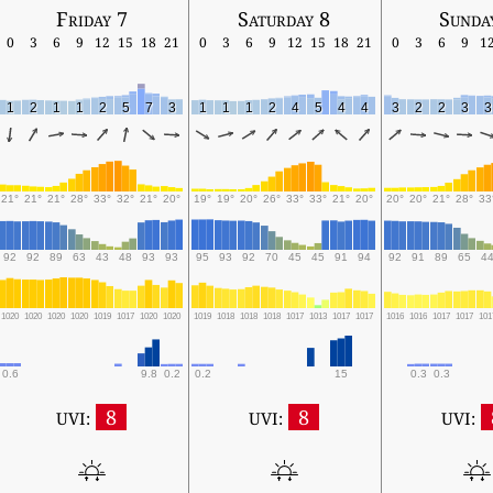
Friday 7
Saturday 8
Sunda
0
3
6
9
12
15
18
21
0
3
6
9
12
15
18
21
0
3
6
9
1
1
2
1
1
2
5
7
3
1
1
1
2
4
5
4
4
3
2
2
3
3
21°
21°
21°
28°
33°
32°
21°
20°
19°
19°
20°
26°
33°
33°
21°
20°
20°
20°
21°
28°
33
92
92
89
63
43
48
93
93
95
93
92
70
45
45
91
94
92
91
89
65
4
1020
1020
1020
1020
1019
1017
1020
1020
1019
1018
1018
1018
1017
1013
1017
1017
1016
1016
1017
1017
101
0.6
9.8
0.2
0.2
15
0.3
0.3
8
8
UVI:
UVI:
UVI: