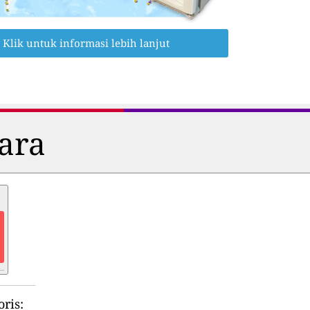
Klik untuk informasi lebih lanjut
dara
ris: