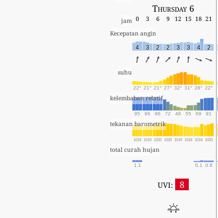
Thursday 6
0
3
6
9
12
15
18
21
jam
Kecepatan angin
4
3
2
2
3
3
4
2
suhu
22°
21°
21°
27°
32°
31°
28°
22°
kelembaban relatif
95
96
96
72
48
55
69
91
tekanan barometrik
1019
1019
1020
1020
1019
1018
1018
1020
total curah hujan
1.1
0.1
0.6
8
UVI: