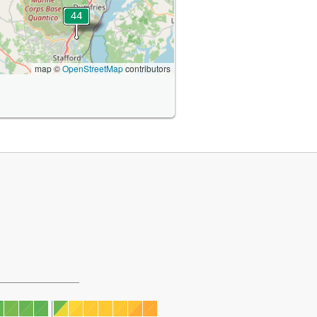
map ©
OpenStreetMap
contributors