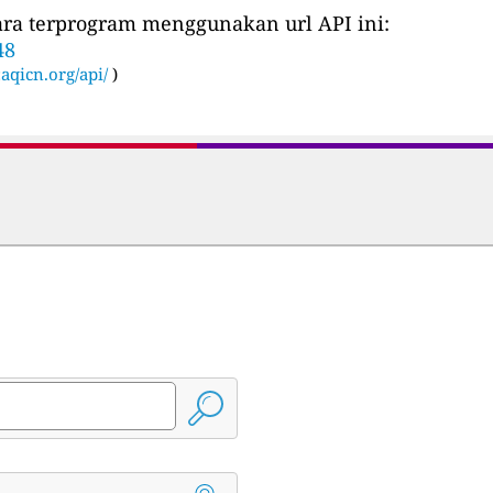
cara terprogram menggunakan url API ini:
48
:
aqicn.org/api/
)