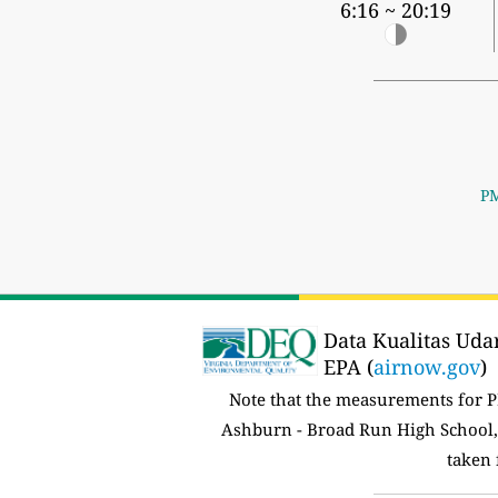
6:16 ~ 20:19
PM
Data Kualitas Uda
EPA (
airnow.gov
)
Note that the measurements for 
Ashburn - Broad Run High School,
taken 