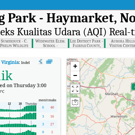
g Park - Haymarket, No
eks Kualitas Udara (AQI) Real-
Sumerduck - C.
Widewater Elem.
Lee District Park -
Aurora Hills
Phelps Wildlife
School -
Fairfax County,
Visitor Center
Mgmt Area,
Widewater,
Northern Virginia
Northern Virgi
orthern Virginia
Fredericksburg
 Virginia
:
Indeks Kualitas Udara (AQI) Real-time Long Park - Haymarket, Nor
+
ik
−
ed on Thursday 3:00
3
°C
menit
maks
6
40
3
16
3
27
0
2