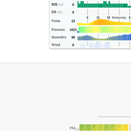
SO2
0
AQI
CO
0
AQI
Temp
23
Pressure
1015
Humidity
99
Wind
0
PM
2.5