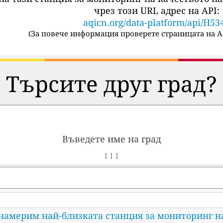
чрез този URL адрес на API:
aqicn.org/data-platform/api/H53
(
За повече информация проверете страницата на A
Търсите друг град?
Въведете име на град
↓ ↓ ↓
 намерим най-близката станция за мониторинг н