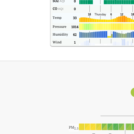
SO2
0
AQI
CO
0
AQI
Temp
33
Pressure
1014
Humidity
62
Wind
1
PM
2.5