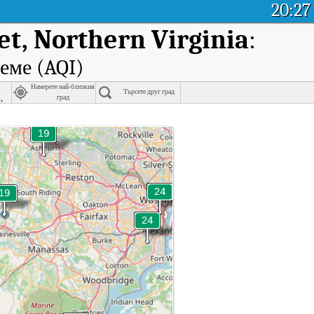
20:27
t, Northern Virginia
:
реме (AQI)
Намерете най-близкия
Търсете друг град
,
град
nia
ong Park - Haymarket, Northern Virginia.