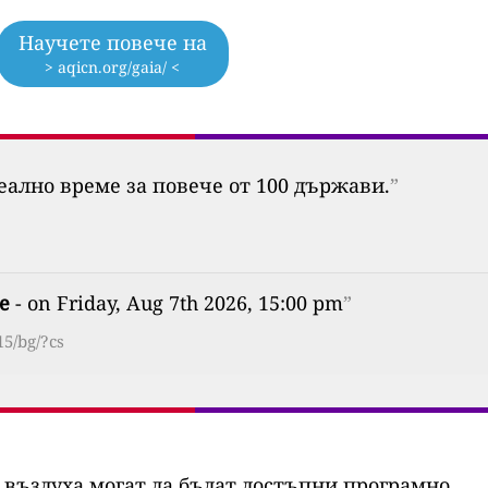
Научете повече на
> aqicn.org/gaia/ <
еално време за повече от 100 държави.
”
е
- on Friday, Aug 7th 2026, 15:00 pm
”
15/bg/?cs
 въздуха могат да бъдат достъпни програмно