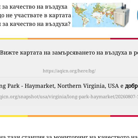
 за качество на въздуха
о не участвате в картата
 за качество на въздуха?
Вижте картата на замърсяването на въздуха в р
https://aqicn.org/here/bg/
g Park - Haymarket, Northern Virginia, USA е
добр
aqicn.org/snapshot/usa/virginia/long-park-haymarket/20260807-
на тази станция за мониторинг на качеството на