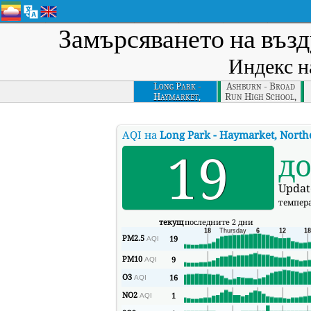
Замърсяването на възд
Индекс на
Long Park -
Ashburn - Broad
Haymarket,
Run High School,
Northern Virginia
Northern Virginia
N
AQI на
Long Park - Haymarket, North
19
д
Updat
темпер
текущ
последните 2 дни
PM2.5
19
AQI
PM10
9
AQI
O3
16
AQI
NO2
1
AQI