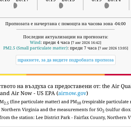
Прогнозата е начертана с помощта на часова зона -04:00
Последни актуализации на прогнозата:
Wind
: преди 4 часа
[7 авг 2026 16:42]
PM2.5 (Small particulate matter)
: преди 7 часа
[7 авг 2026 13:05]
щракнете, за да видите подробната прогноза
твото на въздуха са предоставени от:
the Air Qual
 and Air Now - US EPA (
airnow.gov
)
PM
(fine particulate matter) and PM
(respirable particulate 
2.5
10
 Northern Virginia and the measurements for SO
(sulfur diox
2
from the station: Lee District Park - Fairfax County, Northern V