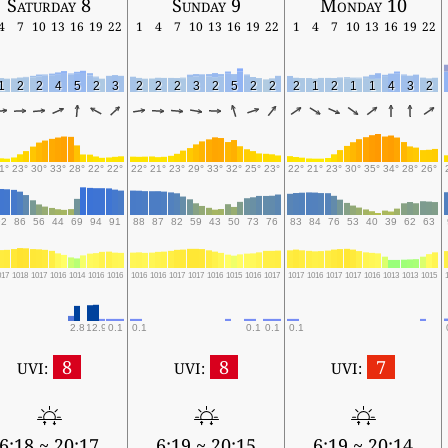
Saturday 8
Sunday 9
Monday 10
4
7
10
13
16
19
22
1
4
7
10
13
16
19
22
1
4
7
10
13
16
19
22
1
2
2
4
5
2
3
2
2
2
3
2
5
2
2
2
1
2
1
1
4
3
2
1°
23°
30°
33°
28°
22°
22°
22°
21°
23°
29°
33°
32°
25°
23°
22°
21°
23°
30°
35°
34°
28°
26°
92
86
56
44
69
94
91
88
87
82
59
43
50
73
76
83
84
76
53
40
39
62
63
017
1018
1017
1016
1014
1016
1016
1016
1016
1017
1017
1016
1015
1016
1017
1017
1016
1017
1017
1016
1013
1013
1015
2.8
12.9
0.1
0.1
0.1
0.1
0.1
8
8
7
UVI:
UVI:
UVI:
6:18 ~ 20:17
6:19 ~ 20:15
6:19 ~ 20:14