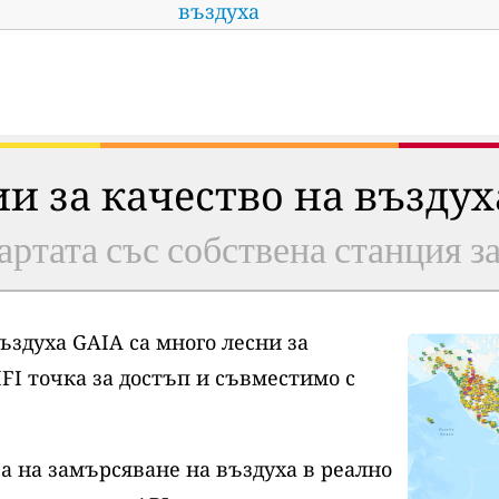
въздуха
ии за качество на възду
артата със собствена станция з
ъздуха GAIA са много лесни за
FI точка за достъп и съвместимо с
а на замърсяване на въздуха в реално