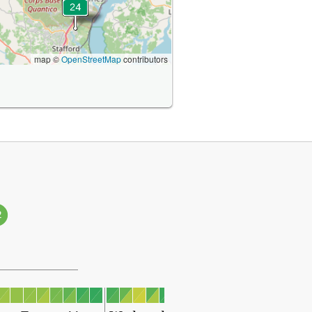
map ©
OpenStreetMap
contributors
2