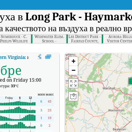
уха в
Long Park - Haymarke
 качеството на въздуха в реално в
Sumerduck - C.
Widewater Elem.
Lee District Park -
Aurora Hills
Phelps Wildlife
School -
Fairfax County,
Visitor Center
Mgmt Area,
Widewater,
Northern Virginia
Northern Virgi
orthern Virginia
Fredericksburg
ern Virginia
:
Индекс на качеството на въздуха в реално време (AQI) на L
+
обре
−
ed on Friday 15:00
атура:
33
°C
мин
макс
6
43
3
23
1
19
0
2