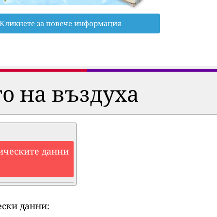
Кликнете за повече информация
о на въздуха
ическите данни
ски данни: