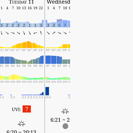
Tuesday 11
Wednesday 12
1
4
7
10
13
16
19
22
1
4
7
10
13
16
19
3
2
2
3
2
1
1
3
3
3
5
7
6
3
2
21°
20°
22°
27°
30°
32°
28°
23°
20°
20°
22°
26°
26°
27°
24°
91
89
84
64
58
55
68
93
97
95
87
66
67
64
83
1015
1014
1016
1015
1014
1011
1012
1013
1012
1011
1013
1013
1012
1011
1011
0.4
0.2
0.2
0.3
0.3
3.4
23.6
0.1
0.1
7
UVI:
6:21 ~ 20:12
6:20 ~ 20:13