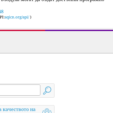
48
PI:
aqicn.org/api/
)
а качеството на