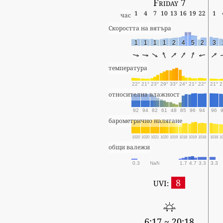
Friday 7
1
4
7
10
13
16
19
22
1
час
Скоростта на вятъра
1
1
1
1
2
4
5
2
3
температура
22°
21°
23°
29°
33°
24°
21°
22°
21°
2
относителна влажност
92
94
82
61
48
85
96
94
96
барометрично налягане
1020
1020
1021
1020
1019
1018
1019
1018
1018
1
общи валежи
0.3
NaN
1.7
4.7
3.3
3.3
8
UVI:
6:17 ~ 20:18