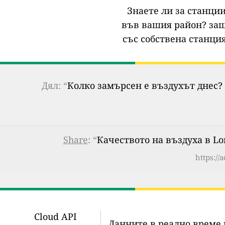
Знаете ли за станции
във вашия район?
защ
със собствена станция
Дял: “
Колко замърсен е въздухът днес? 
Share
: “
Качеството на въздуха в Lon
https://
Cloud API
Данните в реално време 