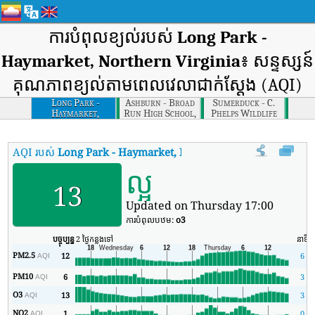
ការបំពុលខ្យល់របស់
Long Park -
Haymarket, Northern Virginia
៖ សន្ទស្សន៍
គុណភាពខ្យល់តាមពេលវេលាជាក់ស្តែង (AQI)
Long Park -
Ashburn - Broad
Sumerduck - C.
Haymarket,
Run High School,
Phelps Wildlife
Northern Virginia
Northern Virginia
Mgmt Area,
Northern Virginia
AQI របស់
Long Park - Haymarket, Northern Virginia
:
សន្ទស្សន៍
ល្អ
13
Updated on Thursday 17:00
ការបំពុលបឋម:
o3
បច្ចុប្បន្ន
2 ថ្ងៃកន្លងទៅ
នាទី
PM2.5
12
6
AQI
PM10
6
3
AQI
O3
13
3
AQI
NO2
1
0
AQI