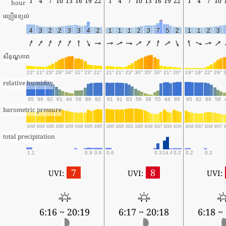
1
4
7
10
13
16
19
22
1
4
7
10
13
16
19
22
1
4
7
10
hour
ល្បឿនខ្យល់
4
3
2
2
3
3
4
2
1
1
1
2
3
7
5
2
1
1
2
3
សីតុណ្ហភាព
22°
21°
23°
29°
34°
31°
23°
22°
21°
21°
23°
30°
35°
30°
21°
20°
19°
19°
22°
29°
relative humidity
95
96
92
61
44
56
86
92
91
91
83
56
38
55
94
95
95
92
89
58
barometric pressure
1019
1019
1020
1020
1019
1018
1020
1020
1020
1020
1021
1020
1018
1017
1019
1019
1018
1017
1018
1017
1
total precipitation
1.1
0.9
0.6
0.6
0.3
14.4
0.2
0.2
0.2
7
8
UVI:
UVI:
UVI:
6:16 ~ 20:19
6:17 ~ 20:18
6:18 ~