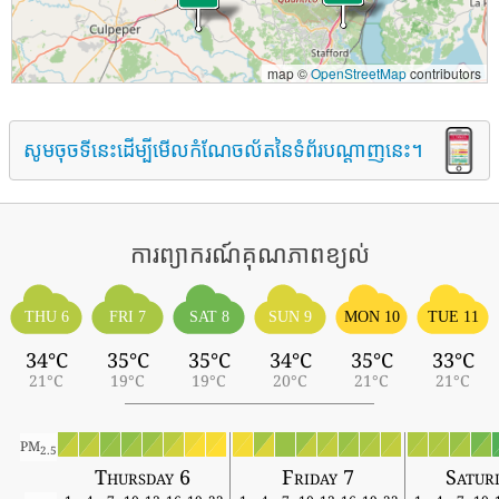
map ©
OpenStreetMap
contributors
សូមចុចទីនេះដើម្បីមើលកំណែចល័តនៃទំព័របណ្តាញនេះ។
ការព្យាករណ៍គុណភាពខ្យល់
THU 6
FRI 7
SAT 8
SUN 9
MON 10
TUE 11
34°C
35°C
35°C
34°C
35°C
33°C
21°C
19°C
19°C
20°C
21°C
21°C
PM
2.5
Thursday 6
Friday 7
Satur