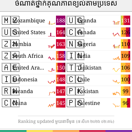
ចំណាត់ថ្នាក់គុណភាពខ្យល់តាមប្រទេស
🇲🇿
🇺🇬
188
131
Mozambique
Uganda
🇺🇸
🇨🇦
164
126
United States
Canada
🇿🇲
🇳🇬
163
110
Zambia
Nigeria
🇿🇦
🇮🇳
158
109
South Africa
India
🇦🇪
🇹🇯
150
106
United Arab Emirates
Tajikistan
🇮🇩
🇨🇱
148
100
Indonesia
Chile
🇷🇼
🇵🇰
147
99
Rwanda
Pakistan
🇨🇳
🇵🇸
145
96
China
Palestine
Ranking updated មួយនាទីមុន
(៧ សីហា ២០២៦ ០២:៣៤)