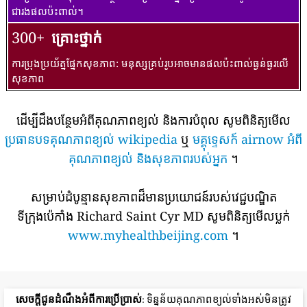
ជារងផលប៉ះពាល់។
300+
គ្រោះថ្នាក់
ការប្រុងប្រយ័ត្នផ្នែកសុខភាព: មនុស្សគ្រប់រូបអាចមានផលប៉ះពាល់ធ្ងន់ធ្ងរលើ
សុខភាព
ដើម្បីដឹងបន្ថែមអំពីគុណភាពខ្យល់ និងការបំពុល សូមពិនិត្យមើល
ប្រធានបទគុណភាពខ្យល់ wikipedia
ឬ
មគ្គុទ្ទេសក៍ airnow អំពី
គុណភាពខ្យល់ និងសុខភាពរបស់អ្នក
។
សម្រាប់ដំបូន្មានសុខភាពដ៏មានប្រយោជន៍របស់វេជ្ជបណ្ឌិត
ទីក្រុងប៉េកាំង Richard Saint Cyr MD សូមពិនិត្យមើលប្លក់
www.myhealthbeijing.com
។
សេចក្តីជូនដំណឹងអំពីការប្រើប្រាស់
: ទិន្នន័យគុណភាពខ្យល់ទាំងអស់មិនត្រូវ