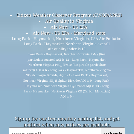
Citizen Weather Observer Program (CWOP/APRS)
Air Quality in Virginia
Air Now - US EPA
Air Now - US EPA - Maryland state
Long Park - Haymarket, Northern Virginia, USA Air Pollution
Long Park - Haymarket, Northern Virginia overall
air quality index is 13
Long Park - Haymarket, Northern Virginia PM
(fine
2.5
particulate matter) AQI is 12 - Long Park - Haymarket,
Northern Virginia PM
(PM10 (Respirable particulate
10
matter)) AQI is 6 - Long Park - Haymarket, Northern Virginia
NO
(Nitrogen Dioxide) AQI is 1 - Long Park - Haymarket,
2
Northern Virginia SO
(Sulphur Dioxide) AQI is 0 - Long Park -
2
Haymarket, Northern Virginia O
(Ozone) AQI is 13 - Long
3
Park - Haymarket, Northern Virginia CO (Carbon Monoxide)
AQI is 0 -
Signup for our free monthly mailing list, and get
notified when new articles are available.