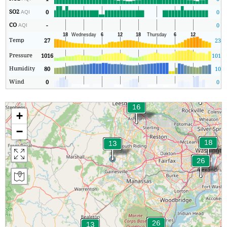
SO2
0
0
AQI
CO
-
0
AQI
Temp
27
23
Pressure
1016
1014
Humidity
80
10
Wind
0
0
+
−