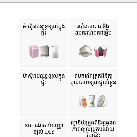
ម៉ាស៊ីនបន្សុទ្ធខ្យល់ក្នុង
របាំងការពារ និង
ផ្ទះ
ឧបករណ៍ដកដង្ហើម
ម៉ាស៊ីនបន្សុទ្ធខ្យល់ក្នុង
ឧបករណ៍ត្រួតពិនិត្យ
ផ្ទះ
គុណភាពខ្យល់ផ្ទាល់ខ្លួន
ស្ថានីយ៍ត្រួតពិនិត្យគុណ
ឧបករណ៍ចាប់សញ្ញា
ភាពខ្យល់ប្រកបដោយ
ខ្យល់ DIY
វិជ្ជាជីវៈ