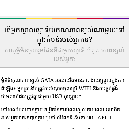
តើអ្នកស្គាល់ស្ថានីយ៍គុណភាពខ្យល់ណាមួយនៅ
ក្នុងតំបន់របស់អ្នកទេ?
ហេតុអ្វីមិនចូលរួមផែនទីជាមួយស្ថានីយ៍គុណភាពខ្យល់
របស់អ្នក?
ម៉ូនីទ័រគុណភាពខ្យល់ GAIA របស់យើងមានភាពងាយស្រួលក្នុងការ
ដំឡើង៖ អ្នកគ្រាន់តែត្រូវការចំណុចចូលប្រើ WIFI និងការផ្គត់ផ្គង់
ថាមពលដែលត្រូវគ្នាជាមួយ USB ប៉ុណ្ណោះ។
នៅពេលដែលបានភ្ជាប់ កម្រិតនៃការបំពុលខ្យល់តាមពេលវេលាពិត
របស់អ្នកអាចរកបានភ្លាមៗនៅលើផែនទី និងតាមរយៈ API ។