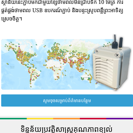
ស្ថានីយនេះភ្ជាប់មកជាមួយខ្សែថាមពលមិនជ្រាបទឹក 10 ម៉ែត្រ ការ
ផ្គត់ផ្គង់ថាមពល USB ឧបករណ៍ភ្ជាប់ និងបន្ទះស្រូបពន្លឺព្រះអាទិត្យ
ស្រេចចិត្ត។
សូមចុចសម្រាប់ព័ត៌មានបន្ថែម
ទិន្នន័យប្រវត្តិសាស្រ្តគុណភាពខ្យល់