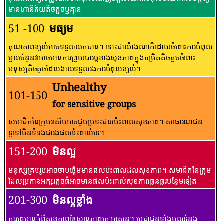
មានហានិភ័យតិចតួចឬគ្មាន
51 -100
មធ្យម
គុណភាពខ្យល់អាចទទួលយកបាន។ ទោះជាយ៉ាងណាក៏ដោយចំពោះការបំពុល
មួយចំនួនវាអាចមានការព្រួយបារម្ភខាងសុខភាពក្នុងកម្រិតតិចតួចចំពោះ
មនុស្សតិចតួចដែលងាយទទួលរងការបំពុលខ្យល់។
Unhealthy
101-150
for sensitive groups
សមាជិកនៃក្រុមរសើបអាចជួបប្រទះផលប៉ះពាល់សុខភាព។ សាធារណជន​
ទូទៅ​មិន​ទំនង​ជា​រង​ផល​ប៉ះពាល់​ទេ។
151-200
មិនល្អ
មនុស្សគ្រប់រូបអាចចាប់ផ្តើមមានផលប៉ះពាល់ដល់សុខភាព។ សមាជិកនៃក្រុម
ដែលប្រកាន់អក្សរតូចធំអាចមានផលប៉ះពាល់សុខភាពធ្ងន់ធ្ងរបន្ថែមទៀត
201-300
មិនល្អខ្លាំង
ការព្រមានអំពីសុខភាពនៃស្ថានភាពគ្រាអាសន្ន។ ប្រជាជនទាំងមូលទំនង