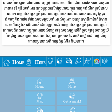
បានគេប៉ាន់ស្មាននៅពេលបោះពុម្ភផ្សាយនោះទេហើយដោយសារតែការធានាគុណ
ភាពនេះទិន្នន័យទាំងនេះអាចត្រូវបានកែប្រែដោយគ្មានការជូនដំណឹងគ្រប់ពេល
វេលា។ គម្រោងសន្ទស្សន៍គុណភាពខ្យល់អាកាសពិភពលោកបានអនុវត្តនូវ
ជំនាញនិងការថែទាំដែលសមស្របទាំងអស់ក្នុងការចងក្រងមាតិកានៃព័ត៌មាន
នេះហើយក្នុងករណីណាក៏ដោយក្រុមការងារគម្រោងសន្ទស្សន៍គុណភាពខ្យល់
អាកាសពិភពលោកឬភ្នាក់ងាររបស់វាត្រូវទទួលខុសត្រូវលើកិច្ចសន្យាខូចខាតឬបើ
មិនដូច្នោះទេសម្រាប់ការបាត់បង់របួសឬខូចខាត ដែលកើតឡើងដោយផ្ទាល់ឬ
ដោយប្រយោលពីការផ្គត់ផ្គង់ទិន្នន័យនេះ។
Home
Here
Home
Here
Map
Get a mask!