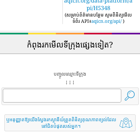
aqicn.org/data-platform/a
pi/H5348
(
សម្រាប់ព័ត៌មានបន្ថែម សូមពិនិត្យមើល
ទំព័រ API៖
aqicn.org/api/
)
កំពុងរកមើលទីក្រុងផ្សេងទៀត?
បញ្ចូលឈ្មោះទីក្រុង
↓ ↓ ↓
ឬអនុញ្ញាតឱ្យយើងស្វែងរកស្ថានីយ៍ត្រួតពិនិត្យគុណភាពខ្យល់ដែល
នៅជិតបំផុតរបស់អ្នក។