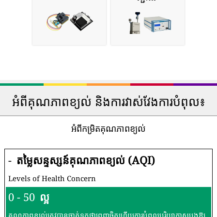
អំពីគុណភាពខ្យល់ និងការវាស់វែងការបំពុល៖
អំពីកម្រិតគុណភាពខ្យល់
-
តម្លៃសន្ទស្សន៍គុណភាពខ្យល់ (AQI)
Levels of Health Concern
0 - 50
ល្អ
គុណភាពខ្យល់ត្រូវបានចាត់ទុកថាពេញចិត្តហើយការបំពុលបរិយាកាសបង្កឱ្យ