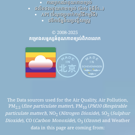
ការព្យាករណ៍គុណភាពខ្យល់
ផលិតផលគុណភាពខ្យល់ (ម៉ាស ម៉ូនីទ័រ...)
API (ចំណុចប្រទាក់កម្មវិធីកម្មវិធី)
វេទិកាទិន្នន័យប្រវត្តិសាស្ត្រ
© 2008-2025
គម្រោងសន្ទស្សន៍គុណភាពខ្យល់ពិភពលោក
The Data sources used for the Air Quality, Air Pollution,
PM
(
fine particulate matter
), PM
(
PM10 (Respirable
2.5
10
particulate matter)
), NO
(
Nitrogen Dioxide
), SO
(
Sulphur
2
2
Dioxide
), CO (
Carbon Monoxide
), O
(
Ozone
) and Weather
3
data in this page are coming from: