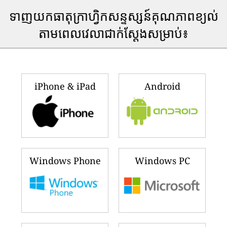
ទាញយកធាតុក្រាហ្វិកសន្ទស្សន៍គុណភាពខ្យល់
តាមពេលវេលាជាក់ស្តែងសម្រាប់៖
iPhone & iPad
Android
Windows Phone
Windows PC