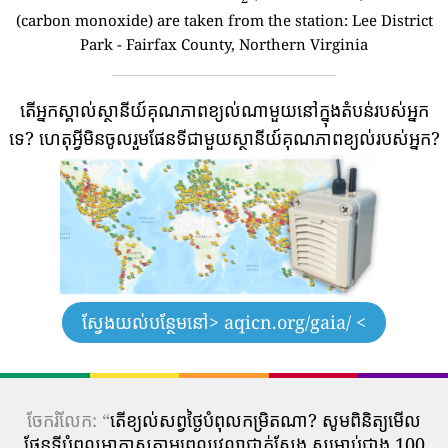
(carbon monoxide) are taken from the station: Lee District
Park - Fairfax County, Northern Virginia
តើអ្នកស្គាល់ស្ថានីយ៍គុណភាពខ្យល់ណាមួយនៅក្នុងតំបន់របស់អ្នក
ទេ?
ហេតុអ្វីមិនចូលរួមផែនទីជាមួយស្ថានីយ៍គុណភាពខ្យល់របស់អ្នក?
ស្វែងយល់បន្ថែមនៅ
> aqicn.org/gaia/ <
ចែករំលែក: “
តើ​ខ្យល់​សព្វថ្ងៃ​បំពុល​កម្រិត​ណា? សូមពិនិត្យមើល
ផែនទីបំពុលអាកាសតាមពេលវេលាជាក់ស្តែង សម្រាប់ជាង 100