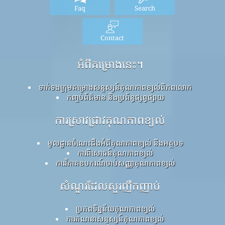
Faq
Search
Contact
អំពីគម្រោងនេះ។
ទាក់ទងក្រុមគម្រោងសន្ទស្សន៍គុណភាពខ្យល់ពិភពលោក
កញ្ចប់ព័ត៌មាន និងប្រព័ន្ធផ្សព្វផ្សាយ
ការស្រាវជ្រាវគុណភាពខ្យល់
មូលដ្ឋានចំណេះដឹងអំពីគុណភាពខ្យល់ និងអត្ថបទ
ការពិសោធន៍គុណភាពខ្យល់
ការវិភាគឧបករណ៍ចាប់សញ្ញាគុណភាពខ្យល់
សំណួរដែលសួរញឹកញាប់
ប្រភពទិន្នន័យគុណភាពខ្យល់
ការគណនាសន្ទស្សន៍គុណភាពខ្យល់