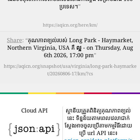
ប្រទេស។
”
https://aqicn.org/here/km/
Share
: “
គុណភាពខ្យល់របស់ Long Park - Haymarket,
Northern Virginia, USA គឺ
ល្អ
- on Thursday, Aug
6th 2026, 17:00 pm
”
https://aqicn.org/snapshot/usa/virginia/long-park-haymarke
t/20260806-17/km/?cs
Cloud API
ស្ថានីយត្រួតពិនិត្យគុណភាពខ្យល់
នេះ ទិន្នន័យតាមពេលវេលាជាក់
ស្តែងអាចចូលប្រើតាមកម្មវិធីដោយ
ប្រើ url API នេះ៖