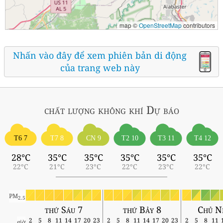
map ©
OpenStreetMap
contributors
Nhấn vào đây để xem phiên bản di động
của trang web này
chất lượng không khí
Dự báo
T6 7
T7 8
CN 9
T2 10
T3 11
T4 12
28°C
35°C
35°C
35°C
35°C
35°C
22°C
21°C
23°C
22°C
23°C
22°C
PM
2.5
thứ Sáu 7
thứ Bảy 8
Chủ N
2
5
8
11
14
17
20
23
2
5
8
11
14
17
20
23
2
5
8
11
giờ