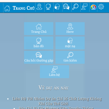
Trang Chủ
Trang Chủ
Here
bản đồ
mặt nạ
Câu hỏi thường gặp
tìm kiếm
Liên hệ
Về dự án này
Liên Hệ Với Nhóm Dự án Chỉ Số Chất Lượng Không
Khí Của Thế Giới
Báo Chí Và Các Phương Tiện Truyền Thông