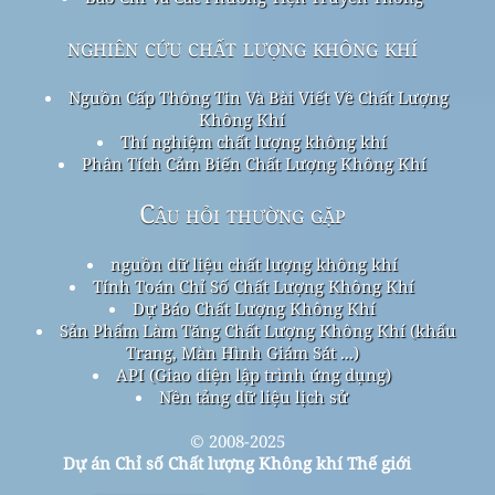
nghiên cứu chất lượng không khí
Nguồn Cấp Thông Tin Và Bài Viết Về Chất Lượng
Không Khí
Thí nghiệm chất lượng không khí
Phân Tích Cảm Biến Chất Lượng Không Khí
Câu hỏi thường gặp
nguồn dữ liệu chất lượng không khí
Tính Toán Chỉ Số Chất Lượng Không Khí
Dự Báo Chất Lượng Không Khí
Sản Phẩm Làm Tăng Chất Lượng Không Khí (khẩu
Trang, Màn Hình Giám Sát ...)
API (Giao diện lập trình ứng dụng)
Nền tảng dữ liệu lịch sử
© 2008-2025
Dự án Chỉ số Chất lượng Không khí Thế giới