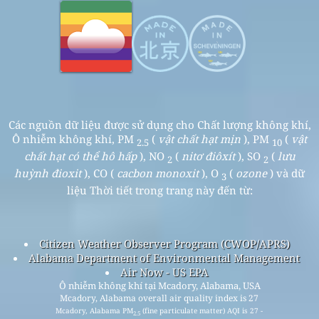
Các nguồn dữ liệu được sử dụng cho Chất lượng không khí,
Ô nhiễm không khí, PM
(
vật chất hạt mịn
), PM
(
vật
2.5
10
chất hạt có thể hô hấp
), NO
(
nitơ điôxít
), SO
(
lưu
2
2
huỳnh đioxit
), CO (
cacbon monoxit
), O
(
ozone
) và dữ
3
liệu Thời tiết trong trang này đến từ:
Citizen Weather Observer Program (CWOP/APRS)
Alabama Department of Environmental Management
Air Now - US EPA
Ô nhiễm không khí tại Mcadory, Alabama, USA
Mcadory, Alabama overall air quality index is 27
Mcadory, Alabama PM
(fine particulate matter) AQI is 27 -
2.5