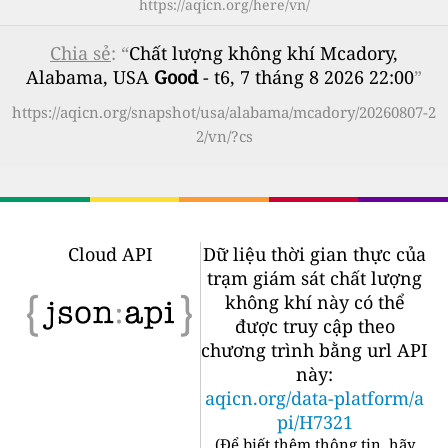
https://aqicn.org/here/vn/
Chia sẻ
: “
Chất lượng không khí Mcadory,
Alabama, USA
Good
- t6, 7 tháng 8 2026 22:00
”
https://aqicn.org/snapshot/usa/alabama/mcadory/20260807-2
2/vn/?cs
Cloud API
Dữ liệu thời gian thực của
trạm giám sát chất lượng
không khí này có thể
được truy cập theo
chương trình bằng url API
này:
aqicn.org/data-platform/a
pi/H7321
(
Để biết thêm thông tin, hãy