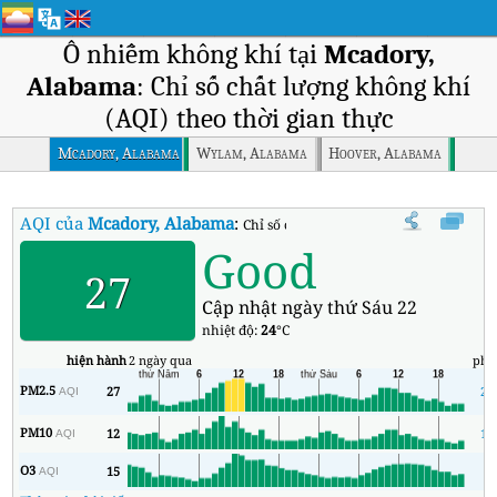
Ô nhiễm không khí tại
Mcadory,
Alabama
: Chỉ số chất lượng không khí
(AQI) theo thời gian thực
Mcadory, Alabama
Wylam, Alabama
Hoover, Alabama
AQI của
Mcadory, Alabama
:
Chỉ số chất lượng không khí (AQI) thời
Good
27
Cập nhật ngày thứ Sáu 22
nhiệt độ:
24
°C
hiện hành
2 ngày qua
phú
PM2.5
27
25
AQI
PM10
12
10
AQI
O3
15
6
AQI