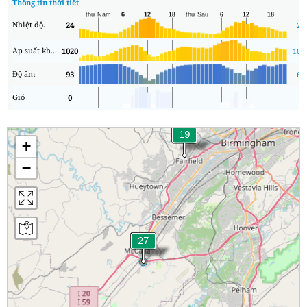
Thông tin thời tiết
Nhiệt độ.
24
23
Áp suất không khí
1020
101
Độ ẩm
93
63
Gió
0
0
+
−