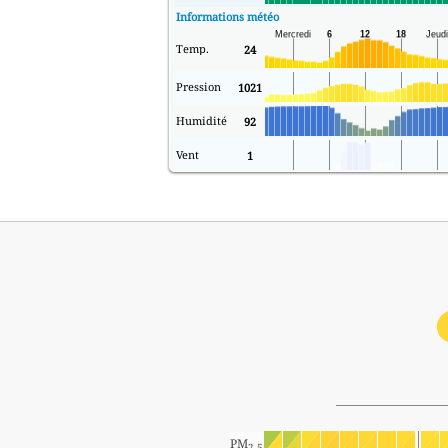
Informations météo
Temp.
24
Pression
1021
Humidité
92
Vent
1
PM
2.5