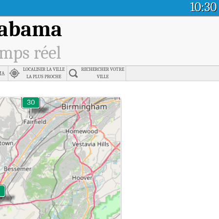
10:30
labama
emps réel
LOCALISER LA VILLE
RECHERCHER VOTRE
ma
LA PLUS PROCHE
VILLE