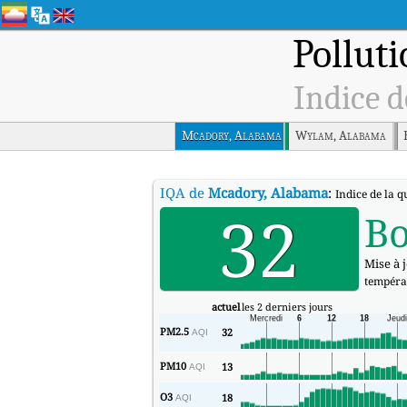
Polluti
Indice d
Mcadory, Alabama
Wylam, Alabama
IQA de
Mcadory, Alabama
:
Indice de la q
32
B
Mise à j
tempéra
actuel
les 2 derniers jours
PM2.5
32
AQI
PM10
13
AQI
O3
18
AQI