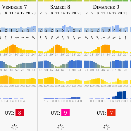
Vendredi 7
Samedi 8
Dimanche 9
5
8
11
14
17
20
23
2
5
8
11
14
17
20
23
2
5
8
11
14
17
20
23
2
2
1
1
2
3
4
2
2
2
2
5
3
2
2
2
1
2
3
3
4
4
3
3°
29°
34°
30°
25°
25°
24°
23°
22°
29°
34°
29°
25°
23°
22°
22°
23°
30°
34°
34°
25°
22°
22°
89
66
46
57
75
73
81
85
93
67
44
62
81
90
94
91
89
61
46
43
87
92
93
021
1022
1020
1019
1019
1019
1019
1019
1020
1020
1019
1017
1017
1018
1018
1017
1019
1019
1018
1015
1016
1018
1018
.3
0.4
1.4
0.1
0.4
1.2
0.8
0.8
0.3
0.8
4.7
4.8
0.1
0.3
0.3
0.1
6.3
21.6
23.3
8
9
7
UVI:
UVI:
UVI: