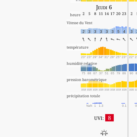
Jeudi 6
2
5
8
11
14
17
20
23
2
heure
Vitesse du Vent
2
3
3
3
3
3
5
4
3
température
23°
23°
29°
34°
31°
28°
25°
23°
22°
2
humidité relative
75
88
67
37
51
65
79
86
90
pression barométrique
1018
1020
1020
1020
1018
1018
1019
1020
1020
1
précipitation totale
NaN
1
1.3
0.1
0
8
UVI: