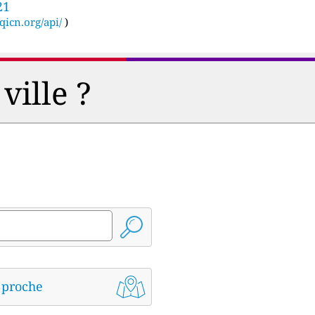
21
qicn.org/api/
)
ville ?
s proche