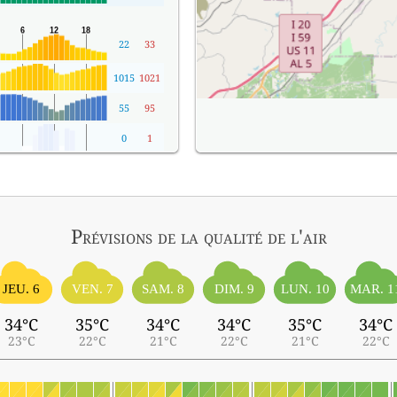
22
33
1015
1021
55
95
0
1
Prévisions
de la qualité de l'air
JEU. 6
VEN. 7
SAM. 8
DIM. 9
LUN. 10
MAR. 1
34°C
35°C
34°C
34°C
35°C
34°C
23°C
22°C
21°C
22°C
21°C
22°C