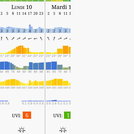
Lundi 10
Mardi 11
2
5
8
11
14
17
20
23
2
5
8
11
14
17
3
3
3
3
2
4
2
3
2
2
3
3
3
1
21°
23°
28°
34°
31°
24°
22°
23°
23°
23°
29°
34°
32°
29°
94
95
76
49
60
90
86
88
91
95
70
49
57
69
1018
1020
1020
1019
1017
1019
1019
1018
1019
1021
1020
1019
1017
1017
0.6
0.6
0.1
0.9
0.4
0.4
0.6
2.6
0.1
0.1
0.1
0.1
6
1
UVI:
UVI: