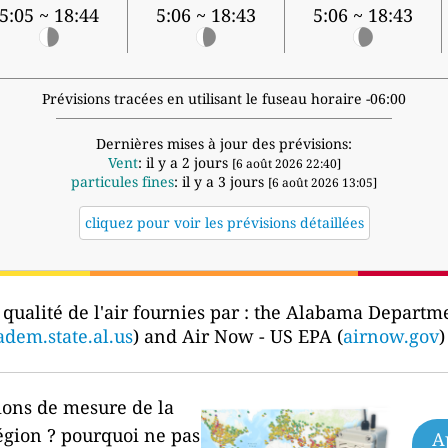
5:05 ~ 18:44
5:06 ~ 18:43
5:06 ~ 18:43
Prévisions tracées en utilisant le fuseau horaire -06:00
Dernières mises à jour des prévisions:
Vent
: il y a 2 jours
[6 août 2026 22:40]
particules fines
: il y a 3 jours
[6 août 2026 13:05]
cliquez pour voir les prévisions détaillées
qualité de l'air fournies par :
the Alabama Departme
adem.state.al.us
) and Air Now - US EPA (
airnow.gov
)
ions de mesure de la
égion ?
pourquoi ne pas
A