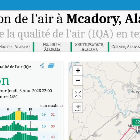
on de l'air à
Mcadory, A
e la qualité de l'air (IQA) en t
No. Bham,
Shuttlesworth,
Hoover, Alabama
Corner, Alaba
Alabama
Alabama
ualité de l'air (IQA) à Mcadory, Alabama en temps réel.
+
on
−
our Jeudi, 6 Aou. 2026 22:00
ture:
24
°C
min
maximum
19
52
10
30
1
43