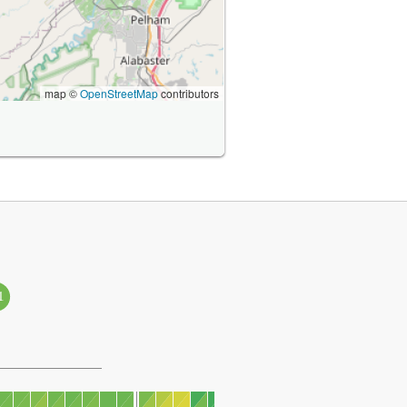
map ©
OpenStreetMap
contributors
1