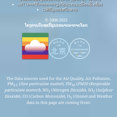
API (ການໂຕ້ຕອບການຂຽນໂປລແກລມແອັບພລິເຄຊັນ)
ເວທີຂໍ້ມູນປະຫວັດສາດ
© 2008-2025
ໂຄງການດັດຊະນີຄຸນນະພາບອາກາດໂລກ
The Data sources used for the Air Quality, Air Pollution,
PM
(
fine particulate matter
), PM
(
PM10 (Respirable
2.5
10
particulate matter)
), NO
(
Nitrogen Dioxide
), SO
(
Sulphur
2
2
Dioxide
), CO (
Carbon Monoxide
), O
(
Ozone
) and Weather
3
data in this page are coming from: