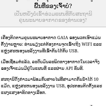
ພື້ນທີ່ຂອງເຈົ້າບໍ?
ເປັນຫຍັງບໍ່ເຂົ້າຮ່ວມແຜນທີ່ກັບສະຖານີ
ຄຸນນະພາບອາກາດຂອງທ່ານເອງ?
ເຄື່ອງຕິດຕາມຄຸນນະພາບອາກາດ GAIA ຂອງພວກເຮົາແມ່ນ
ຕັ້ງງ່າຍຫຼາຍ: ທ່ານພຽງແຕ່ຕ້ອງການຈຸດເຂົ້າເຖິງ WIFI ແລະ
ແຫຼ່ງສະໜອງພະລັງງານທີ່ເຂົ້າກັນໄດ້ກັບ USB.
ເມື່ອເຊື່ອມຕໍ່ແລ້ວ, ລະດັບມົນລະພິດທາງອາກາດໃນເວລາຈິງ
ຂອງເຈົ້າແມ່ນມີຢູ່ໃນແຜນທີ່ ແລະຜ່ານ API ທັນທີ.
ສະຖານີດັ່ງກ່າວມາພ້ອມກັບສາຍໄຟທີ່ສາມາດກັນນ້ໍາໄດ້ 10
ແມັດ, ແຫຼ່ງສະຫນອງພະລັງງານ USB, ອຸປະກອນຕິດຕັ້ງແລະ
ແຜງແສງອາທິດທາງເລືອກ.