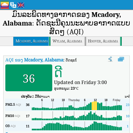
ມົນລະພິດທາງອາກາດຂອງ
Mcadory,
Alabama
: ດັດຊະນີຄຸນນະພາບອາກາດແບບ
ສົດໆ (AQI)
Mcadory, Alabama
Wylam, Alabama
Hoover, Alabama
AQI ຂອງ
Mcadory, Alabama
:
ດັດຊະນີຄຸນນະພາບອາກາດຕາມເວລາຈິງຂອງ M
ດີ
36
Updated on Friday 3:00
ອຸນ​ຫະ​ພູມ:
23
°C
ປະຈຸບັນ
2 ມື້ທີ່ຜ່ານມາ
ນາທີ
PM2.5
36
23
AQI
PM10
17
10
AQI
O3
11
1
AQI