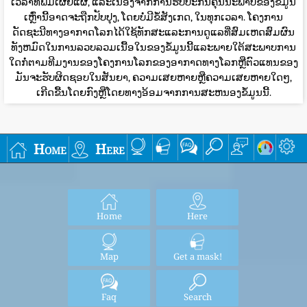
ເວລາທີ່ພິມເຜີຍແຜ່, ແລະເນື່ອງຈາກການຮັບປະກັນຄຸນນະພາບຂອງຂໍ້ມູນ
ເຫຼົ່ານີ້ອາດຈະຖືກປັບປຸງ, ໂດຍບໍ່ມີຂໍ້ສັງເກດ, ໃນທຸກເວລາ. ໂຄງການ
ດັດຊະນີທາງອາກາດໂລກໄດ້ໃຊ້ທັກສະແລະການດູແລທີ່ສົມເຫດສົມຜົນ
ທັງຫມົດໃນການລວບລວມເນື້ອໃນຂອງຂໍ້ມູນນີ້ແລະພາຍໃຕ້ສະພາບການ
ໃດກໍ່ຕາມທີມງານຂອງໂຄງການໂລກຂອງອາກາດທາງໂລກຫຼືຕົວແທນຂອງ
ມັນຈະຮັບຜິດຊອບໃນສັນຍາ, ຄວາມເສຍຫາຍຫຼືຄວາມເສຍຫາຍໃດໆ,
ເກີດຂື້ນໂດຍກົງຫຼືໂດຍທາງອ້ອມຈາກການສະຫນອງຂໍ້ມູນນີ້.
Home
Here
Home
Here
Map
Get a mask!
Faq
Search