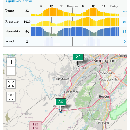
ຂໍ້ມູນສະພາບອາກາດ
Temp
23
22
Pressure
1020
1015
Humidity
94
55
Wind
1
0
+
−