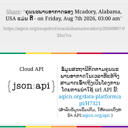
Share
: “
ຄຸນນະພາບອາກາດຂອງ Mcadory, Alabama,
USA ແມ່ນ
ດີ
- on Friday, Aug 7th 2026, 03:00 am
”
https://aqicn.org/snapshot/usa/alabama/mcadory/20260807-0
3/lo/?cs
Cloud API
ຂໍ້​ມູນ​ສະ​ຖາ​ນີ​ຕິດ​ຕາມ​ຄຸນ​ນະ​
ພາບ​ອາ​ກາດ​ໃນ​ເວ​ລາ​ທີ່​ແທ້​ຈິງ​
ສາ​ມາດ​ເຂົ້າ​ເຖິງ​ເປັນ​ໂຄງ​ການ​
ໂດຍ​ການ​ນໍາ​ໃຊ້ url API ນີ້​:
aqicn.org/data-platform/a
pi/H7321
(
ສໍາລັບຂໍ້ມູນເພີ່ມເຕີມ, ໃຫ້ກວດເບິ່ງຫ
ນ້າ API:
aqicn.org/api/
)