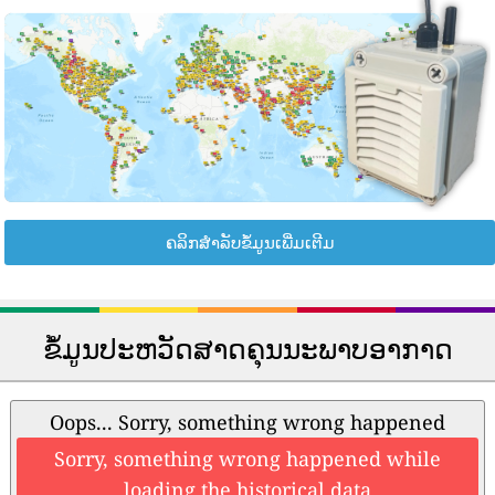
ຄລິກສຳລັບຂໍ້ມູນເພີ່ມເຕີມ
ຂໍ້ມູນປະຫວັດສາດຄຸນນະພາບອາກາດ
Oops... Sorry, something wrong happened
Sorry, something wrong happened while
loading the historical data