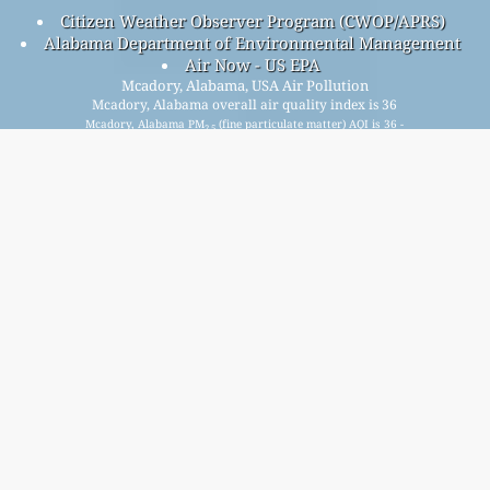
Citizen Weather Observer Program (CWOP/APRS)
Alabama Department of Environmental Management
Air Now - US EPA
Mcadory, Alabama, USA Air Pollution
Mcadory, Alabama overall air quality index is 36
Mcadory, Alabama PM
(fine particulate matter) AQI is 36 -
2.5
Mcadory, Alabama PM
(PM10 (Respirable particulate
10
matter)) AQI is 17 - Mcadory, Alabama NO
(Nitrogen
2
Dioxide) AQI is n/a - Mcadory, Alabama SO
(Sulphur Dioxide)
2
AQI is n/a - Mcadory, Alabama O
(Ozone) AQI is 11 -
3
Mcadory, Alabama CO (Carbon Monoxide) AQI is n/a -
Signup for our free monthly mailing list, and get
notified when new articles are available.
submit
This page has been generated on Friday, Aug 7th 2026, 18:12 pm CST from jp2n