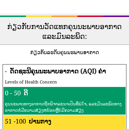
ກ່ຽວກັບການວັດແທກຄຸນນະພາບອາກາດ
ແລະມົນລະພິດ:
ກ່ຽວກັບລະດັບຄຸນນະພາບອາກາດ
-
ດັດຊະນີຄຸນນະພາບອາກາດ (AQI) ຄ່າ
Levels of Health Concern
0 - 50
ດີ
ຄຸນນະພາບທາງອາກາດຖືກພິຈາລະນາເປັນທີ່ພໍໃຈ, ແລະມົນລະພິດທາງ
ອາກາດກໍ່ມີຄວາມສ່ຽງຫນ້ອຍຫຼືບໍ່ມີຄວາມສ່ຽງ
51 -100
ປານກາງ