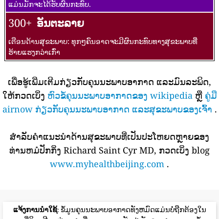
ແມ່ນມັກຈະໄດ້ຮັບຜົນກະທົບ.
300+
ອັນຕະລາຍ
ເຕືອນດ້ານສຸຂະພາບ: ທຸກໆຄົນອາດຈະມີຜົນກະທົບທາງສຸຂະພາບທີ່
ຮ້າຍແຮງກວ່າເກົ່າ
ເພື່ອຮູ້ເພີ່ມເຕີມກ່ຽວກັບຄຸນນະພາບອາກາດ ແລະມົນລະພິດ,
ໃຫ້ກວດເບິ່ງ
ຫົວຂໍ້ຄຸນນະພາບອາກາດຂອງ wikipedia
ຫຼື
ຄູ່ມື
airnow ກ່ຽວກັບຄຸນນະພາບອາກາດ ແລະສຸຂະພາບຂອງເຈົ້າ
.
ສໍາລັບຄໍາແນະນໍາດ້ານສຸຂະພາບທີ່ເປັນປະໂຫຍດຫຼາຍຂອງ
ທ່ານຫມໍປັກກິ່ງ Richard Saint Cyr MD, ກວດເບິ່ງ blog
www.myhealthbeijing.com
.
ແຈ້ງການນໍາໃຊ້
: ຂໍ້ມູນຄຸນນະພາບອາກາດທັງຫມົດແມ່ນບໍ່ຖືກຕ້ອງໃນ