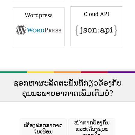
Cloud API
Wordpress
ຊອກຫາຜະລິດຕະພັນທີ່ກ່ຽວຂ້ອງກັບ
ຄຸນນະພາບອາກາດເພີ່ມເຕີມບໍ?
ໜ້າກາກປ້ອງກັນ
ເຄື່ອງຟອກອາກາດ
ແລະເຄື່ອງຊ່ວຍ
ໃນເຮືອນ
ຫາຍໃຈ