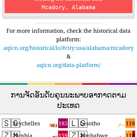
Mcadory, Alabama
For more information, check the historical data
platform:
aqicn.org/historical/lo/#city:usa/alabama/mcadory
&
aqicn.org/data-platform/
ການຈັດອັນດັບຄຸນນະພາບອາກາດຕາມ
ປະເທດ
🇸🇨
🇱🇸
185
118
Seychelles
Lesotho
🇿🇲
🇿🇼
159
118
Zambia
Zimbabwe