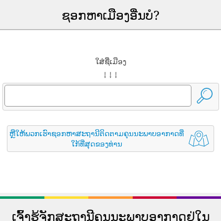
ຊອກຫາເມືອງອື່ນບໍ?
ໃສ່ຊື່ເມືອງ
↓ ↓ ↓
ຫຼືໃຫ້ພວກເຮົາຊອກຫາສະຖານີຕິດຕາມຄຸນນະພາບອາກາດທີ່
ໃກ້ທີ່ສຸດຂອງທ່ານ
ເຈົ້າຮູ້ຈັກສະຖານີຄຸນນະພາບອາກາດຢູ່ໃນ