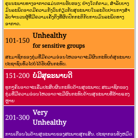
ຄຸນນະພາບທາງອາກາດແມ່ນການຮັບຮອງ; ຢ່າງໃດກໍ່ຕາມ, ສໍາລັບບາງ
ມົນລະພິດອາດມີຄວາມກັງວົນກ່ຽວກັບສຸຂະພາບໃນລະດັບປານກາງສໍາ
ລັບຈໍານວນຜູ້ທີ່ມີຄວາມເຄັ່ງຕຶງທີ່ຜິດປົກກະຕິກັບການມົນລະພິດທາງ
ອາກາດ.
Unhealthy
101-150
for sensitive groups
ສະມາຊິກຂອງກຸ່ມທີ່ມີຄວາມອ່ອນໄຫວອາດຈະມີຜົນກະທົບຕໍ່ສຸຂະພາບ
ປະຊາຊົນທົ່ວໄປບໍ່ໄດ້ຮັບຜົນກະທົບ.
151-200
ບໍ່ມີສຸຂະພາບດີ
ທຸກໆຄົນອາດຈະເລີ່ມປະສົບຜົນກະທົບດ້ານສຸຂະພາບ; ສະມາຊິກຂອງ
ກຸ່ມທີ່ມີຄວາມອ່ອນໄຫວອາດຈະມີຜົນກະທົບດ້ານສຸຂະພາບທີ່ຮ້າຍແຮງ
ຫຼາຍ
Very
201-300
Unhealthy
ການເຕືອນໄພດ້ານສຸຂະພາບຂອງສະພາບສຸກເສີນ. ປະຊາກອນທັງຫມົດ