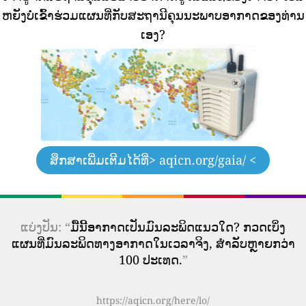
ຫຍັງບໍ່ເຂົ້າຮ່ວມແຜນທີ່ກັບສະຖານີຄຸນນະພາບອາກາດຂອງທ່ານ
ເອງ?
ສຶກສາເພີ່ມເຕີມໄດ້ທີ່
> aqicn.org/gaia/ <
ແບ່ງປັນ: “
ມື້ນີ້ອາກາດເປັນມົນລະພິດແນວໃດ? ກວດເບິ່ງ
ແຜນທີ່ມົນລະພິດທາງອາກາດໃນເວລາຈິງ, ສໍາລັບຫຼາຍກວ່າ
100 ປະເທດ.
”
https://aqicn.org/here/lo/