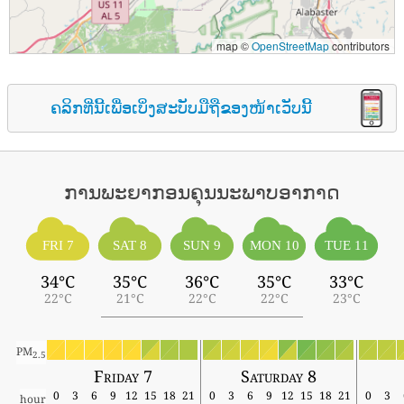
map ©
OpenStreetMap
contributors
ຄລິກທີ່ນີ້ເພື່ອເບິ່ງສະບັບມືຖືຂອງໜ້າເວັບນີ້
ການພະຍາກອນຄຸນນະພາບອາກາດ
FRI 7
SAT 8
SUN 9
MON 10
TUE 11
34°C
35°C
36°C
35°C
33°C
22°C
21°C
22°C
22°C
23°C
PM
2.5
Friday 7
Saturday 8
0
3
6
9
12
15
18
21
0
3
6
9
12
15
18
21
0
3
hour