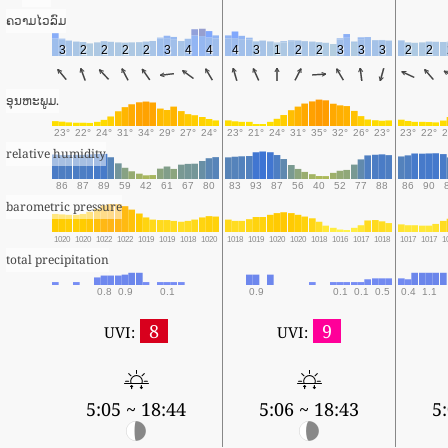
ຄວາມໄວລົມ
3
2
2
2
2
3
4
4
4
3
1
2
2
3
3
3
2
2
ອຸນຫະພູມ.
23°
22°
24°
31°
34°
29°
27°
24°
23°
21°
24°
31°
35°
32°
26°
23°
23°
22°
2
relative humidity
86
87
89
59
42
61
67
80
83
93
87
56
40
52
77
88
86
90
barometric pressure
1020
1020
1022
1022
1019
1019
1018
1020
1018
1019
1020
1020
1018
1016
1017
1018
1017
1017
1
total precipitation
0.8
0.9
0.1
0.9
0.1
0.1
0.5
0.4
1.1
8
9
UVI:
UVI:
5:05 ~ 18:44
5:06 ~ 18:43
5