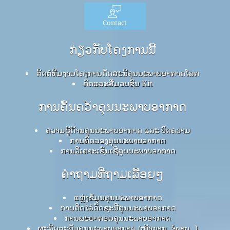
Contact
ກ່ຽວກັບໂຄງການນີ້
ຕິດຕໍ່ທີມງານໂຄງການດັດສະນີຄຸນນະພາບອາກາດໂລກ
ກົດ​ແລະ​ສື່​ມວນ​ຊົນ Kit
ການຄົ້ນຄວ້າຄຸນນະພາບອາກາດ
ຄວາມຮູ້ດ້ານຄຸນນະພາບອາກາດ ແລະ ບົດຄວາມ
ການທົດລອງຄຸນນະພາບອາກາດ
ການວິເຄາະເຊັນເຊີຄຸນນະພາບອາກາດ
ຄໍາຖາມທີ່ຖາມເລື້ອຍໆ
ແຫຼ່ງຂໍ້ມູນຄຸນນະພາບອາກາດ
ການຄິດໄລ່ດັດຊະນີຄຸນນະພາບອາກາດ
ການພະຍາກອນຄຸນນະພາບອາກາດ
ຜະລິດຕະພັນຄຸນນະພາບອາກາດ (ໜ້າກາກ, ຈໍພາບ…)