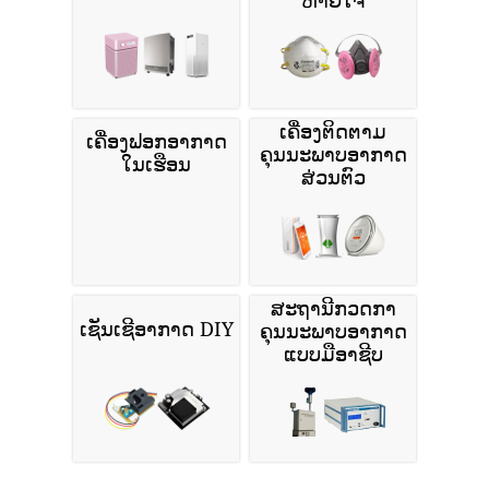
ເຄື່ອງຕິດຕາມ
ເຄື່ອງຟອກອາກາດ
ຄຸນນະພາບອາກາດ
ໃນເຮືອນ
ສ່ວນຕົວ
ສະຖານີກວດກາ
ເຊັນເຊີອາກາດ DIY
ຄຸນນະພາບອາກາດ
ແບບມືອາຊີບ