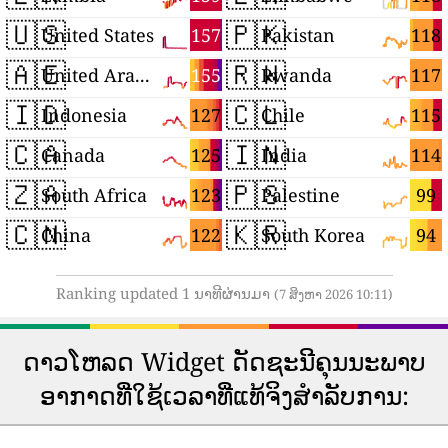
🇺🇸
🇵🇰
157
118
United States
Pakistan
🇦🇪
🇷🇼
155
117
United Arab Emirates
Rwanda
🇮🇩
🇨🇱
127
115
Indonesia
Chile
🇨🇦
🇮🇳
125
114
Canada
India
🇿🇦
🇵🇸
123
99
South Africa
Palestine
🇨🇳
🇰🇷
122
94
China
South Korea
Ranking updated 1 ນາທີຜ່ານມາ
(7 ສິງຫາ 2026 10:11)
ດາວ​ໂຫລດ Widget ດັດ​ຊະ​ນີ​ຄຸນ​ນະ​ພາບ​
ອາ​ກາດ​ທີ່​ໃຊ້​ເວ​ລາ​ທີ່​ແທ້​ຈິງ​ສໍາ​ລັບ​ການ​: