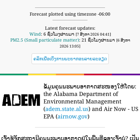
Forecast plotted using timezone -06:00
Latest forecast updates:
Wind
: 6 ຊົ່ວໂມງຜ່ານມາ
[7 ສິງຫາ 2026 04:41]
PM2.5 (Small particulate matter)
: 21 ຊົ່ວໂມງຜ່ານມາ
[6 ສິງຫາ
2026 13:05]
ຄລິກເພື່ອເບິ່ງການພະຍາກອນລາຍລະອຽດ
ຂໍ້ມູນຄຸນນະພາບອາກາດສະໜອງໃຫ້ໂດຍ:
the Alabama Department of
Environmental Management
(
adem.state.al.us
) and Air Now - US
EPA (
airnow.gov
)
ເຈົ້າຮູ້ຈັກສະຖານີຄຸນນະພາບອາກາດຢູ່ໃນພື້ນທີ່ຂອງເຈົ້າບໍ?
ເປັນ