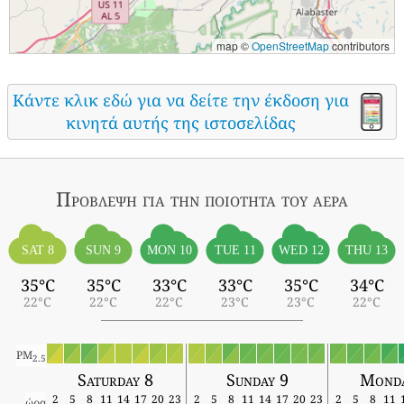
map ©
OpenStreetMap
contributors
Κάντε κλικ εδώ για να δείτε την έκδοση για
κινητά αυτής της ιστοσελίδας
Πρόβλεψη για την ποιότητα του αέρα
SAT 8
SUN 9
MON 10
TUE 11
WED 12
THU 13
35°C
35°C
33°C
33°C
35°C
34°C
22°C
22°C
22°C
23°C
23°C
22°C
PM
2.5
Saturday 8
Sunday 9
Monda
2
5
8
11
14
17
20
23
2
5
8
11
14
17
20
23
2
5
8
11
ώρα