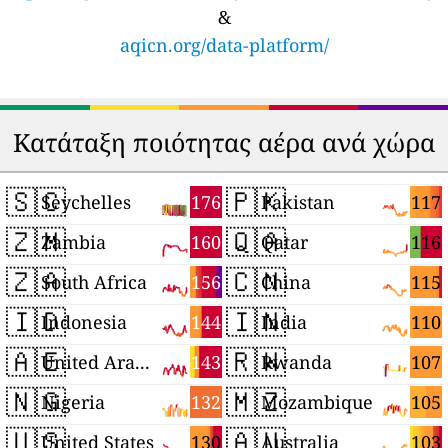
&
aqicn.org/data-platform/
Κατάταξη ποιότητας αέρα ανά χώρα
🇸🇨
🇵🇰
176
117
Seychelles
Pakistan
🇿🇲
🇶🇦
160
116
Zambia
Qatar
🇿🇦
🇨🇳
156
115
South Africa
China
🇮🇩
🇮🇳
144
110
Indonesia
India
🇦🇪
🇷🇼
143
107
United Arab Emirates
Rwanda
🇳🇬
🇲🇿
132
105
Nigeria
Mozambique
🇺🇸
🇦🇺
130
103
United States
Australia