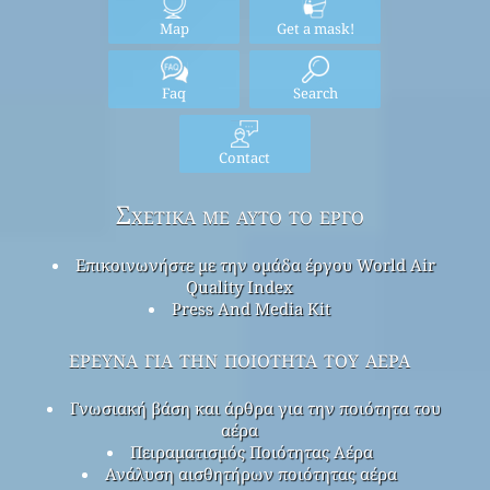
Map
Get a mask!
Faq
Search
Contact
Σχετικά με αυτό το έργο
Επικοινωνήστε με την ομάδα έργου World Air
Quality Index
Press And Media Kit
έρευνα για την ποιότητα του αέρα
Γνωσιακή βάση και άρθρα για την ποιότητα του
αέρα
Πειραματισμός Ποιότητας Αέρα
Ανάλυση αισθητήρων ποιότητας αέρα