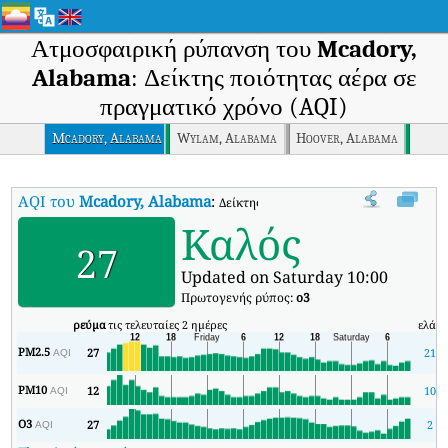
Ατμοσφαιρική ρύπανση του
Mcadory,
Alabama
: Δείκτης ποιότητας αέρα σε
πραγματικό χρόνο (AQI)
Mcadory, Alabama
Wylam, Alabama
Hoover, Alabama
AQI του
Mcadory, Alabama
:
Δείκτης ποιότητας αέρα σε πραγματικό 
Καλός
27
Updated on Saturday 10:00
Πρωτογενής ρύπος:
o3
ρεύμα
τις τελευταίες 2 ημέρες
ελάχ
PM2.5
27
21
AQI
PM10
12
10
AQI
O3
27
2
AQI