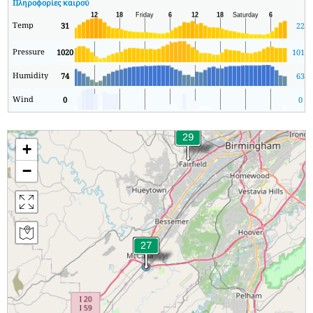
Πληροφορίες καιρού
Temp
31
22
Pressure
1020
1018
Humidity
74
63
Wind
0
0
+
−