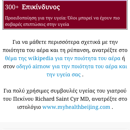
300+
Επικίνδυνος
Προειδοποίηση για την υγεία: Όλοι μπορεί να έχουν πιο
σοβαρές επιπτώσεις στην υγεία
Για να μάθετε περισσότερα σχετικά με την
ποιότητα του αέρα και τη ρύπανση, ανατρέξτε στο
θέμα της wikipedia για την ποιότητα του αέρα
ή
στον
οδηγό airnow για την ποιότητα του αέρα και
την υγεία σας
.
Για πολύ χρήσιμες συμβουλές υγείας του γιατρού
του Πεκίνου Richard Saint Cyr MD, ανατρέξτε στο
ιστολόγιο
www.myhealthbeijing.com
.