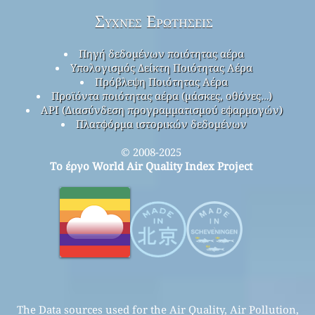
Συχνές Ερωτήσεις
Πηγή δεδομένων ποιότητας αέρα
Υπολογισμός Δείκτη Ποιότητας Αέρα
Πρόβλεψη Ποιότητας Αέρα
Προϊόντα ποιότητας αέρα (μάσκες, οθόνες…)
API (Διασύνδεση προγραμματισμού εφαρμογών)
Πλατφόρμα ιστορικών δεδομένων
© 2008-2025
Το έργο World Air Quality Index Project
The Data sources used for the Air Quality, Air Pollution,