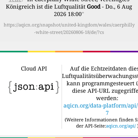
Königreich ist die Luftqualität
Good
- Do., 6 Aug
2026 18:00
”
https://aqicn.org/snapshot/united-kingdom/wales/caerphilly
-white-street/20260806-18/de/?cs
Cloud API
Auf die Echtzeitdaten die
Luftqualitätsüberwachungss
kann programmgesteuert 
diese API-URL zugegriff
werden:
aqicn.org/data-platform/api
7
(
Weitere Informationen finden S
der API-Seite:
aqicn.org/api/