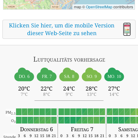
map ©
OpenStreetMap
contributors
Klicken Sie hier, um die mobile Version
dieser Web-Seite zu sehen
Luftqualitäts vorhersage
DO. 6
FR. 7
SA. 8
SO. 9
MO. 10
20°C
22°C
24°C
28°C
27°C
7°C
8°C
9°C
13°C
14°C
PM
2.5
O
3
Donnerstag 6
Freitag 7
Samstag
3
6
9
12
15
18
21
0
3
6
9
12
15
18
21
0
3
6
9
12
Stunde