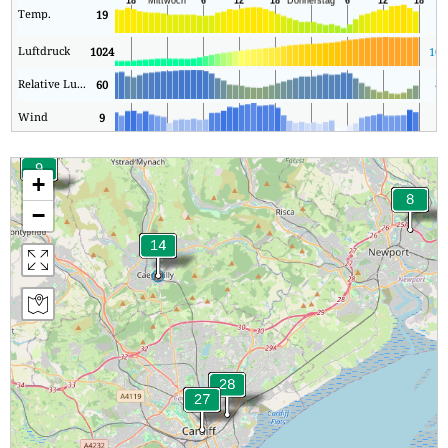
Temp.
19
10
Luftdruck
1024
100
Relative Luftfeuchtigkeit
60
43
Wind
9
0
+
−