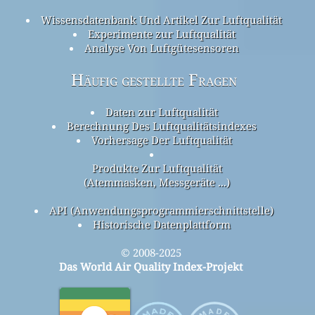
Wissensdatenbank Und Artikel Zur Luftqualität
Experimente zur Luftqualität
Analyse Von Luftgütesensoren
Häufig gestellte Fragen
Daten zur Luftqualität
Berechnung Des Luftqualitätsindexes
Vorhersage Der Luftqualität
Produkte Zur Luftqualität
(Atemmasken, Messgeräte ...)
API (Anwendungsprogrammierschnittstelle)
Historische Datenplattform
© 2008-2025
Das World Air Quality Index-Projekt