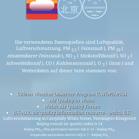
Die verwendeten Datenquellen sind Luftqualität,
Luftverschmutzung, PM
(
Feinstaub
), PM
(
2,5
10
einatembarer Feinstaub
), NO
(
Stickstoffdioxid
), SO
(
2
2
Schwefeldioxid
), CO (
Kohlenmonoxid
), O
(
Ozon
) und
3
Wetterdaten auf dieser Seite stammen von:
Citizen Weather Observer Program (CWOP/APRS)
Air Quality in Wales
Welsh Air Quality Forum
UK-AIR, air quality information resource - Defra, UK
Luftverschmutzung in Caerphilly White Street, Vereinigtes Königreich
Beijing overall air quality index is 14
Beijing PM
(fine particulate matter) AQI is 14 - Beijing PM
2.5
10
(respirable particulate matter) AQI is 7 - Beijing NO
2