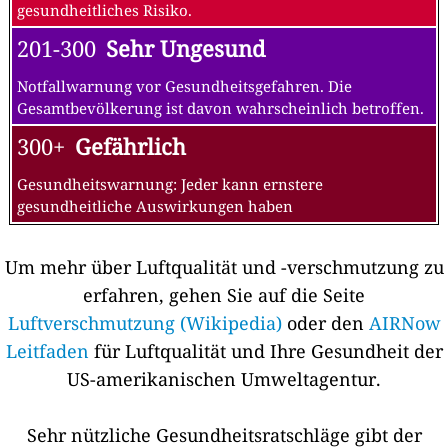
gesundheitliches Risiko.
201-300
Sehr Ungesund
Notfallwarnung vor Gesundheitsgefahren. Die
Gesamtbevölkerung ist davon wahrscheinlich betroffen.
300+
Gefährlich
Gesundheitswarnung: Jeder kann ernstere
gesundheitliche Auswirkungen haben
Um mehr über Luftqualität und -verschmutzung zu
erfahren, gehen Sie auf die Seite
Luftverschmutzung (Wikipedia)
oder den
AIRNow
Leitfaden
für Luftqualität und Ihre Gesundheit der
US-amerikanischen Umweltagentur.
Sehr nützliche Gesundheitsratschläge gibt der