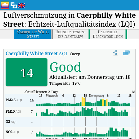
Luftverschmutzung in
Caerphilly White
Street
: Echtzeit-Luftqualitätsindex (LQI)
Caerphilly White
Rhondda-cynon-
Caerphilly
Street
taf Nantgarw
Blackwood High
Street
Caerphilly White Street
AQI
:
Caerphilly White Street Echtzeit-Luftqu
Good
14
Aktualisiert am Donnerstag um 18
Temperatur:
19
°C
aktuell
letzten 2 Tage
Min
PM2.5
14
5
AQI
PM10
7
1
AQI
O3
-
1
AQI
NO2
7
0
AQI