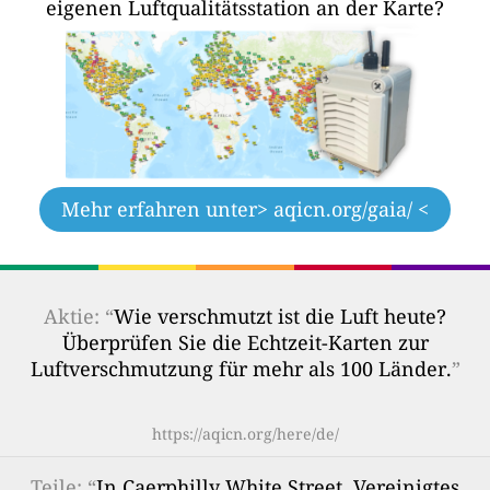
eigenen Luftqualitätsstation an der Karte?
Mehr erfahren unter
> aqicn.org/gaia/ <
Aktie: “
Wie verschmutzt ist die Luft heute?
Überprüfen Sie die Echtzeit-Karten zur
Luftverschmutzung für mehr als 100 Länder.
”
https://aqicn.org/here/de/
Teile
: “
In Caerphilly White Street, Vereinigtes