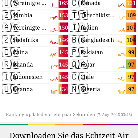
🇺🇸
🇨🇦
165
131
Vereinigte Staaten
Kanada
🇿🇲
🇹🇯
153
109
Sambia
Tadschikistan
🇦🇪
🇮🇳
150
107
Vereinigte Arabische Emirate
Indien
🇿🇦
🇧🇩
146
104
Südafrika
Bangladesch
🇨🇳
🇵🇰
145
99
China
Pakistan
🇷🇼
🇶🇦
145
97
Ruanda
Katar
🇮🇩
🇨🇱
145
97
Indonesien
Chile
🇺🇬
🇳🇬
134
97
Uganda
Nigeria
Ranking updated vor ein paar Sekunden
(7. Aug. 2026 03:46)
Downloaden Sie das Echtzeit Air