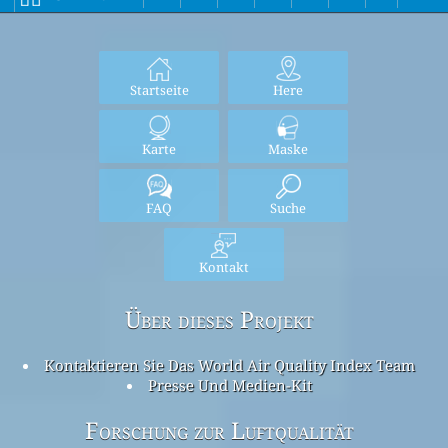
Startseite
Here
Karte
Maske
FAQ
Suche
Kontakt
Über dieses Projekt
Kontaktieren Sie Das World Air Quality Index Team
Presse Und Medien-Kit
Forschung zur Luftqualität