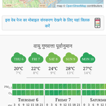
map ©
OpenStreetMap
contributors
इस वेब पेज का मोबाइल संस्करण देखने के लिए यहां क्लिक
करें
वायु गुणवत्ता पूर्वानुमान
THU 6
FRI 7
SAT 8
SUN 9
MON 10
20°C
22°C
24°C
28°C
27°C
7°C
8°C
9°C
13°C
14°C
PM
2.5
O
3
Thursday 6
Friday 7
Saturda
3
6
9
12
15
18
21
0
3
6
9
12
15
18
21
0
3
6
9
12
घंटा