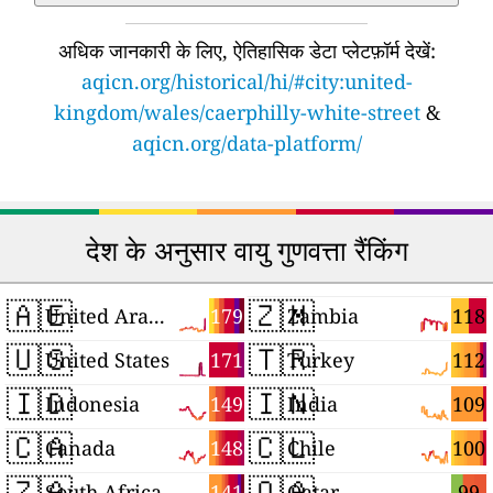
अधिक जानकारी के लिए, ऐतिहासिक डेटा प्लेटफ़ॉर्म देखें:
aqicn.org/historical/hi/#city:united-
kingdom/wales/caerphilly-white-street
&
aqicn.org/data-platform/
देश के अनुसार वायु गुणवत्ता रैंकिंग
🇦🇪
🇿🇲
179
118
United Arab Emirates
Zambia
🇺🇸
🇹🇷
171
112
United States
Turkey
🇮🇩
🇮🇳
149
109
Indonesia
India
🇨🇦
🇨🇱
148
100
Canada
Chile
🇿🇦
🇶🇦
141
99
South Africa
Qatar