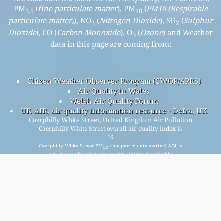
PM
(
fine particulate matter
), PM
(
PM10 (Respirable
2.5
10
particulate matter)
), NO
(
Nitrogen Dioxide
), SO
(
Sulphur
2
2
Dioxide
), CO (
Carbon Monoxide
), O
(
Ozone
) and Weather
3
data in this page are coming from:
Citizen Weather Observer Program (CWOP/APRS)
Air Quality in Wales
Welsh Air Quality Forum
UK-AIR, air quality information resource - Defra, UK
Caerphilly White Street, United Kingdom Air Pollution
Caerphilly White Street overall air quality index is
19
Caerphilly White Street PM
(fine particulate matter) AQI is
2.5
19 - Caerphilly White Street PM
(PM10 (Respirable
10
particulate matter)) AQI is 7 - Caerphilly White Street NO
2
(Nitrogen Dioxide) AQI is 8 - Caerphilly White Street SO
2
(Sulphur Dioxide) AQI is n/a - Caerphilly White Street O
3
(Ozone) AQI is 28 - Caerphilly White Street CO (Carbon
Monoxide) AQI is n/a -