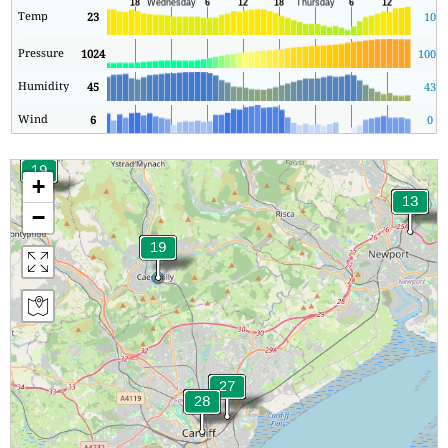
Temp
23
10
Pressure
1024
1008
Humidity
45
43
Wind
6
0
+
−