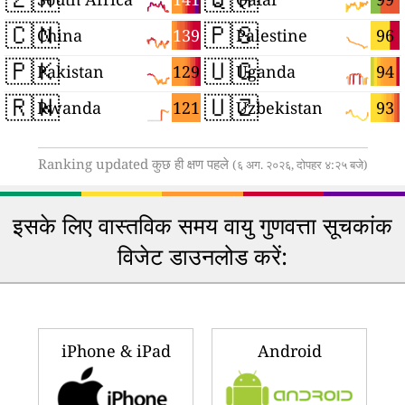
🇨🇳
🇵🇸
139
96
China
Palestine
🇵🇰
🇺🇬
129
94
Pakistan
Uganda
🇷🇼
🇺🇿
121
93
Rwanda
Uzbekistan
Ranking updated कुछ ही क्षण पहले
(६ अग. २०२६, दोपहर ४:२५ बजे)
इसके लिए वास्तविक समय वायु गुणवत्ता सूचकांक
विजेट डाउनलोड करें:
iPhone & iPad
Android