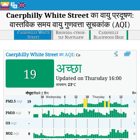
Caerphilly White Street
का वायु प्रदूषण:
वास्तविक समय वायु गुणवत्ता सूचकांक (AQI)
Caerphilly White
Rhondda-cynon-
Caerphilly
Street
taf Nantgarw
Blackwood High
Street
Caerphilly White Street
का AQI
:
Caerphilly White Street का वास्तविक समय 
अच्छा
19
Updated on Thursday 16:00
तापमान:
23
°C
मौजूदा
पिछले 2 दिन
मिन
PM2.5
19
5
AQI
PM10
7
1
AQI
O3
-
1
AQI
NO2
8
0
AQI