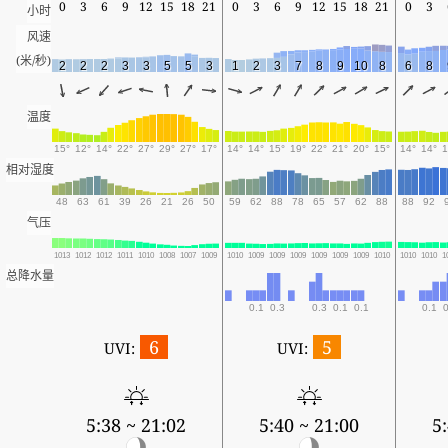
0
3
6
9
12
15
18
21
0
3
6
9
12
15
18
21
0
3
小时
风速
(米/秒)
2
2
2
3
3
5
5
3
1
2
3
7
8
9
10
8
6
8
温度
15°
12°
14°
22°
27°
29°
27°
17°
14°
14°
15°
19°
22°
21°
20°
15°
14°
14°
1
相对湿度
48
63
61
39
26
21
26
50
59
62
88
78
65
57
62
88
88
92
气压
1013
1012
1012
1011
1010
1008
1007
1009
1010
1009
1009
1009
1009
1009
1009
1010
1010
1010
1
总降水量
0.1
0.3
0.3
0.1
0.1
0.1
0
6
5
UVI:
UVI:
5:38 ~ 21:02
5:40 ~ 21:00
5