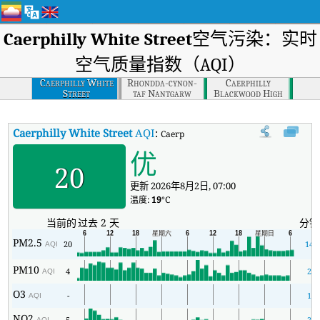
Caerphilly White Street
空气污染：实时
空气质量指数（AQI）
Caerphilly White
Rhondda-cynon-
Caerphilly
Street
taf Nantgarw
Blackwood High
Street
Caerphilly White Street
AQI
:
Caerphilly White Street实时空气质
优
20
更新 2026年8月2日, 07:00
温度:
19
°C
当前的
过去 2 天
分钟
PM2.5
20
14
AQI
PM10
4
2
AQI
O3
-
1
AQI
NO2
5
2
AQI