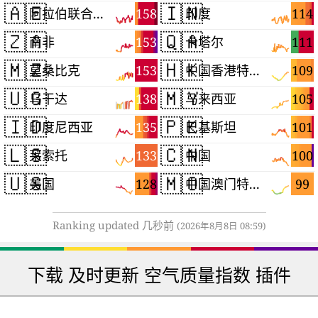
🇦🇪
🇮🇳
158
114
阿拉伯联合酋长国
印度
🇿🇦
🇶🇦
153
111
南非
卡塔尔
🇲🇿
🇭🇰
153
109
莫桑比克
中国香港特别行政区
🇺🇬
🇲🇾
138
105
乌干达
马来西亚
🇮🇩
🇵🇰
135
101
印度尼西亚
巴基斯坦
🇱🇸
🇨🇳
133
100
莱索托
中国
🇺🇸
🇲🇴
128
99
美国
中国澳门特别行政区
Ranking updated 几秒前
(2026年8月8日 08:59)
下载 及时更新 空气质量指数 插件