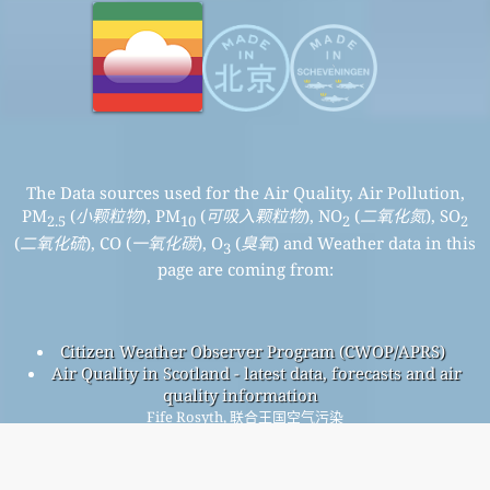
The Data sources used for the Air Quality, Air Pollution,
PM
(
小颗粒物
), PM
(
可吸入颗粒物
), NO
(
二氧化氮
), SO
2.5
10
2
2
(
二氧化硫
), CO (
一氧化碳
), O
(
臭氧
) and Weather data in this
3
page are coming from:
Citizen Weather Observer Program (CWOP/APRS)
Air Quality in Scotland - latest data, forecasts and air
quality information
Fife Rosyth, 联合王国空气污染
Fife Rosyth整体空气质量指数为2。
Fife RosythPM
(小颗粒物) 空气质量指数为2。 - Fife
2.5
RosythPM
(可吸入颗粒物) 空气质量指数为1。 - Fife
10