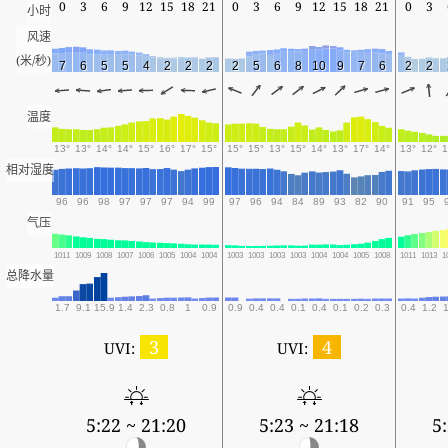
0
3
6
9
12
15
18
21
0
3
6
9
12
15
18
21
0
3
小时
风速
(米/秒)
7
6
5
5
4
2
2
2
2
5
6
8
10
9
7
6
2
2
温度
13°
13°
14°
14°
15°
16°
17°
15°
15°
15°
13°
15°
14°
13°
17°
14°
13°
12°
1
相对湿度
96
96
98
97
97
97
94
99
97
96
94
84
89
93
82
90
91
95
气压
1011
1009
1008
1007
1006
1005
1004
1004
1003
1003
1003
1003
1004
1004
1005
1008
1011
1013
1
总降水量
1.7
9.1
15.9
1.4
2.3
0.8
1
0.9
0.9
0.4
0.4
0.1
0.4
0.1
0.2
0.3
0.4
1.2
1
3
4
UVI:
UVI:
5:22 ~ 21:20
5:23 ~ 21:18
5