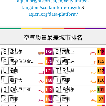
aqicn.org/historical/cn/#city:united-
kingdom/scotland/fife-rosyth
&
aqicn.org/data-platform/
空气质量最差城市排名
🇸🇨
🇿🇲
186
118
塞舌尔
赞比亚
🇦🇪
🇷🇼
179
115
阿拉伯联合酋长国
卢旺达
🇺🇸
🇹🇷
171
112
美国
土耳其
🇨🇦
🇮🇳
148
110
加拿大
印度
🇮🇩
🇶🇦
148
101
印度尼西亚
卡塔尔
🇿🇦
🇨🇱
141
97
南非
智利