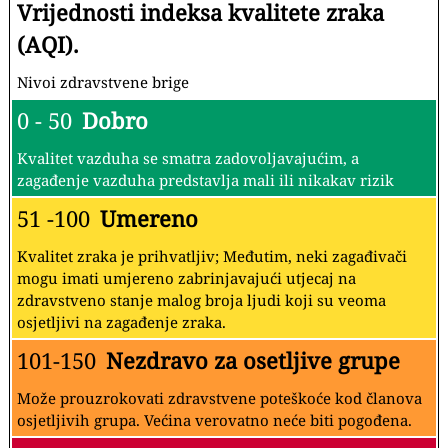
Vrijednosti indeksa kvalitete zraka
(AQI).
Nivoi zdravstvene brige
0 - 50
Dobro
Kvalitet vazduha se smatra zadovoljavajućim, a
zagađenje vazduha predstavlja mali ili nikakav rizik
51 -100
Umereno
Kvalitet zraka je prihvatljiv; Međutim, neki zagađivači
mogu imati umjereno zabrinjavajući utjecaj na
zdravstveno stanje malog broja ljudi koji su veoma
osjetljivi na zagađenje zraka.
101-150
Nezdravo za osetljive grupe
Može prouzrokovati zdravstvene poteškoće kod članova
osjetljivih grupa. Većina verovatno neće biti pogođena.