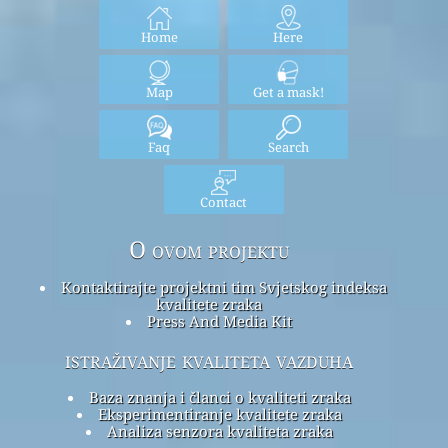
Home
Here
Map
Get a mask!
Faq
Search
Contact
O ovom projektu
Kontaktirajte projektni tim Svjetskog indeksa
kvalitete zraka
Press And Media Kit
istraživanje kvaliteta vazduha
Baza znanja i članci o kvaliteti zraka
Eksperimentiranje kvalitete zraka
Analiza senzora kvaliteta zraka