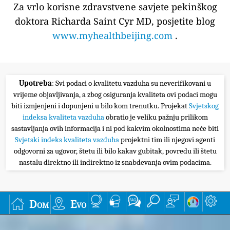
Za vrlo korisne zdravstvene savjete pekinškog
doktora Richarda Saint Cyr MD, posjetite blog
www.myhealthbeijing.com
.
Upotreba
: Svi podaci o kvalitetu vazduha su neverifikovani u
vrijeme objavljivanja, a zbog osiguranja kvaliteta ovi podaci mogu
biti izmjenjeni i dopunjeni u bilo kom trenutku. Projekat
Svjetskog
indeksa kvaliteta vazduha
obratio je veliku pažnju prilikom
sastavljanja ovih informacija i ni pod kakvim okolnostima neće biti
Svjetski indeks kvaliteta vazduha
projektni tim ili njegovi agenti
odgovorni za ugovor, štetu ili bilo kakav gubitak, povredu ili štetu
nastalu direktno ili indirektno iz snabdevanja ovim podacima.
Dom
Evo