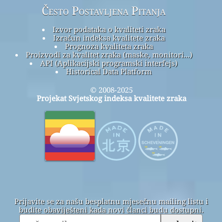
Često Postavljena Pitanja
Izvor podataka o kvaliteti zraka
Izračun indeksa kvalitete zraka
Prognoza kvaliteta zraka
Proizvodi za kvalitet zraka (maske, monitori...)
API (Aplikacijski programski interfejs)
Historical Data Platform
© 2008-2025
Projekat Svjetskog indeksa kvalitete zraka
Prijavite se za našu besplatnu mjesečnu mailing listu i
budite obaviješteni kada novi članci budu dostupni.