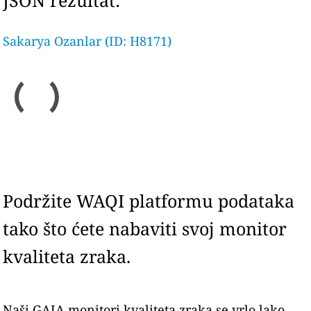
JSON rezultat:
Sakarya Ozanlar (ID: H8171)
Podržite WAQI platformu podataka
tako što ćete nabaviti svoj monitor
kvaliteta zraka.
Naši GAIA monitori kvaliteta zraka se vrlo lako