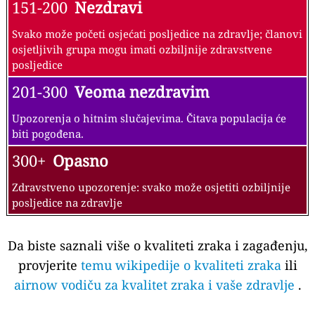
151-200
Nezdravi
Svako može početi osjećati posljedice na zdravlje; članovi
osjetljivih grupa mogu imati ozbiljnije zdravstvene
posljedice
201-300
Veoma nezdravim
Upozorenja o hitnim slučajevima. Čitava populacija će
biti pogođena.
300+
Opasno
Zdravstveno upozorenje: svako može osjetiti ozbiljnije
posljedice na zdravlje
Da biste saznali više o kvaliteti zraka i zagađenju,
provjerite
temu wikipedije o kvaliteti zraka
ili
airnow vodiču za kvalitet zraka i vaše zdravlje
.