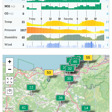
NO2
3
1
AQI
CO
0
0
AQI
Temp
21
17
Pressure
1017
1015
Humidity
65
44
Wind
2
1
+
−