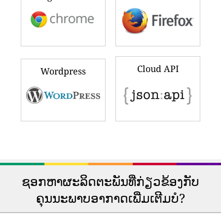
Cloud API
Wordpress
ຊອກຫາຜະລິດຕະພັນທີ່ກ່ຽວຂ້ອງກັບ
ຄຸນນະພາບອາກາດເພີ່ມເຕີມບໍ?