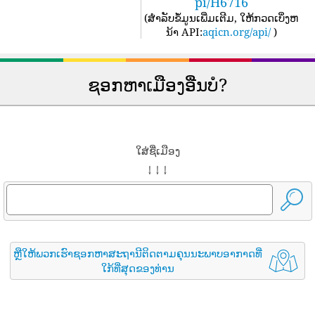
pi/H6716
(
ສໍາລັບຂໍ້ມູນເພີ່ມເຕີມ, ໃຫ້ກວດເບິ່ງຫ
ນ້າ API:
aqicn.org/api/
)
ຊອກຫາເມືອງອື່ນບໍ?
ໃສ່ຊື່ເມືອງ
↓ ↓ ↓
ຫຼືໃຫ້ພວກເຮົາຊອກຫາສະຖານີຕິດຕາມຄຸນນະພາບອາກາດທີ່
ໃກ້ທີ່ສຸດຂອງທ່ານ