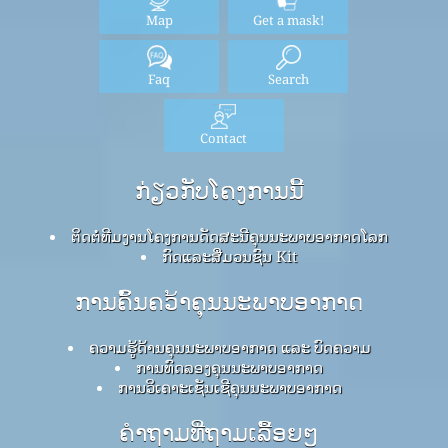
Map
Get a mask!
Faq
Search
Contact
ກ່ຽວກັບໂຄງການນີ້
ຕິດຕໍ່ທີມງານໂຄງການດັດສະນີຄຸນນະພາບອາກາດໂລກ
ກົດ​ແລະ​ສື່​ມວນ​ຊົນ Kit
ການຄົ້ນຄວ້າຄຸນນະພາບອາກາດ
ຄວາມຮູ້ດ້ານຄຸນນະພາບອາກາດ ແລະ ບົດຄວາມ
ການທົດລອງຄຸນນະພາບອາກາດ
ການວິເຄາະເຊັນເຊີຄຸນນະພາບອາກາດ
ຄໍາຖາມທີ່ຖາມເລື້ອຍໆ