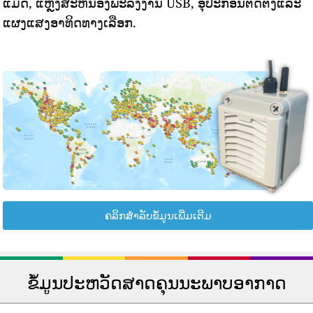
ແມັດ, ແຫຼ່ງສະຫນອງພະລັງງານ USB, ອຸປະກອນຕິດຕັ້ງແລະ
ແຜງແສງອາທິດທາງເລືອກ.
ຄລິກສຳລັບຂໍ້ມູນເພີ່ມເຕີມ
ຂໍ້ມູນປະຫວັດສາດຄຸນນະພາບອາກາດ