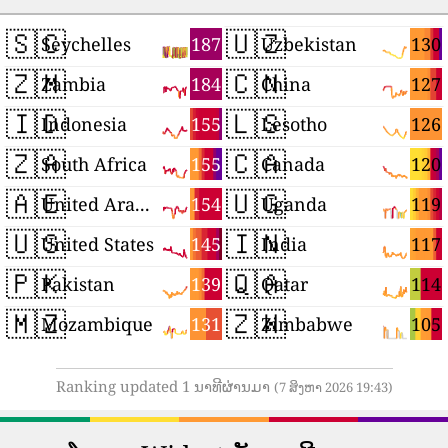
🇸🇨
🇺🇿
187
130
Seychelles
Uzbekistan
🇿🇲
🇨🇳
184
127
Zambia
China
🇮🇩
🇱🇸
155
126
Indonesia
Lesotho
🇿🇦
🇨🇦
155
120
South Africa
Canada
🇦🇪
🇺🇬
154
119
United Arab Emirates
Uganda
🇺🇸
🇮🇳
145
117
United States
India
🇵🇰
🇶🇦
139
114
Pakistan
Qatar
🇲🇿
🇿🇼
131
105
Mozambique
Zimbabwe
Ranking updated 1 ນາທີຜ່ານມາ
(7 ສິງຫາ 2026 19:43)