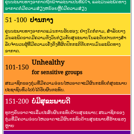
ຄຸນນະພາບທາງອາກາດຖືກພິຈາລະນາເປັນທີ່ພໍໃຈ, ແລະມົນລະພິດທາງ
ອາກາດກໍ່ມີຄວາມສ່ຽງຫນ້ອຍຫຼືບໍ່ມີຄວາມສ່ຽງ
51 -100
ປານກາງ
ຄຸນນະພາບທາງອາກາດແມ່ນການຮັບຮອງ; ຢ່າງໃດກໍ່ຕາມ, ສໍາລັບບາງ
ມົນລະພິດອາດມີຄວາມກັງວົນກ່ຽວກັບສຸຂະພາບໃນລະດັບປານກາງສໍາ
ລັບຈໍານວນຜູ້ທີ່ມີຄວາມເຄັ່ງຕຶງທີ່ຜິດປົກກະຕິກັບການມົນລະພິດທາງ
ອາກາດ.
Unhealthy
101-150
for sensitive groups
ສະມາຊິກຂອງກຸ່ມທີ່ມີຄວາມອ່ອນໄຫວອາດຈະມີຜົນກະທົບຕໍ່ສຸຂະພາບ
ປະຊາຊົນທົ່ວໄປບໍ່ໄດ້ຮັບຜົນກະທົບ.
151-200
ບໍ່ມີສຸຂະພາບດີ
ທຸກໆຄົນອາດຈະເລີ່ມປະສົບຜົນກະທົບດ້ານສຸຂະພາບ; ສະມາຊິກຂອງ
ກຸ່ມທີ່ມີຄວາມອ່ອນໄຫວອາດຈະມີຜົນກະທົບດ້ານສຸຂະພາບທີ່ຮ້າຍແຮງ
ຫຼາຍ