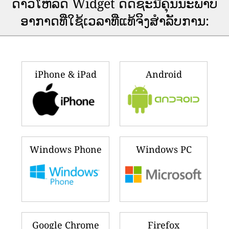
ດາວ​ໂຫລດ Widget ດັດ​ຊະ​ນີ​ຄຸນ​ນະ​ພາບ​
ອາ​ກາດ​ທີ່​ໃຊ້​ເວ​ລາ​ທີ່​ແທ້​ຈິງ​ສໍາ​ລັບ​ການ​:
iPhone & iPad
Android
Windows Phone
Windows PC
Google Chrome
Firefox