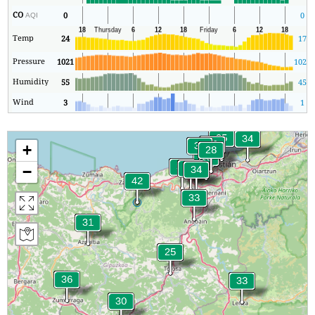
CO
0
0
AQI
Temp
24
17
Pressure
1021
1021
Humidity
55
45
Wind
3
1
+
−