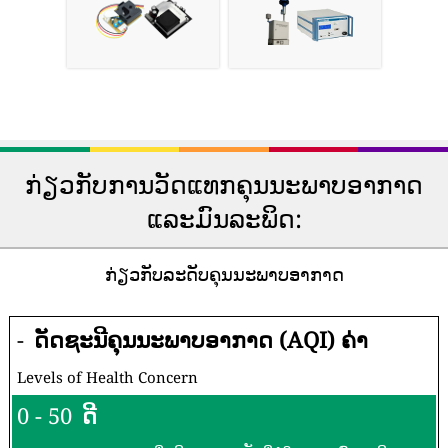
ກ່ຽວກັບການວັດແທກຄຸນນະພາບອາກາດ
ແລະມົນລະພິດ:
ກ່ຽວກັບລະດັບຄຸນນະພາບອາກາດ
-
ດັດຊະນີຄຸນນະພາບອາກາດ (AQI) ຄ່າ
Levels of Health Concern
0 - 50
ດີ