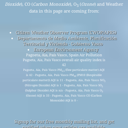
Dioxide
), CO (
Carbon Monoxide
), O
(
Ozone
) and Weather
3
data in this page are coming from:
Citizen Weather Observer Program (CWOP/APRS)
Departamento de Medio Ambiente, Planificación
Territorial y Vivienda · Gobierno Vasco
European Environment Agency
Pagoeta, Aia, País Vasco, Spain Air Pollution
Pagoeta, Aia, País Vasco overall air quality index is
42
Pagoeta, Aia, País Vasco PM
(fine particulate matter) AQI
2.5
is 42 - Pagoeta, Aia, País Vasco PM
(PM10 (Respirable
10
particulate matter)) AQI is 11 - Pagoeta, Aia, País Vasco NO
2
(Nitrogen Dioxide) AQI is 1 - Pagoeta, Aia, País Vasco SO
2
(Sulphur Dioxide) AQI is n/a - Pagoeta, Aia, País Vasco O
3
(Ozone) AQI is 33 - Pagoeta, Aia, País Vasco CO (Carbon
Monoxide) AQI is 0 -
Signup for our free monthly mailing list, and get
notified when new articles are available.