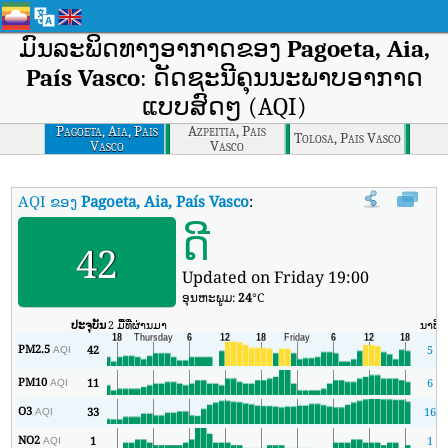
ມົນລະພິດທາງອາກາດຂອງ
Pagoeta, Aia,
País Vasco
: ດັດຊະນີຄຸນນະພາບອາກາດ
ແບບສົດໆ (AQI)
Pagoeta, Aia, Pais
Azpeitia, Pais
Tolosa, Pais Vasco
Vasco
Vasco
AQI ຂອງ
Pagoeta, Aia, País Vasco
:
ດັດຊະນີຄຸນນະພາບອາກາດຕາມເວລາຈິງຂອ
ດີ
42
Updated on Friday 19:00
ອຸນ​ຫະ​ພູມ:
24
°C
ປະຈຸບັນ
2 ມື້ທີ່ຜ່ານມາ
ນາທີ
PM2.5
42
5
AQI
PM10
11
6
AQI
O3
33
16
AQI
NO2
1
1
AQI