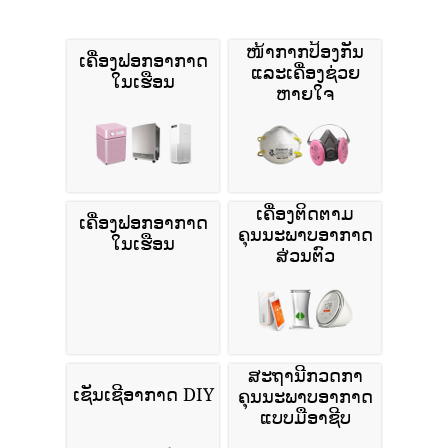
ໜ້າກາກປ້ອງກັນ
ເຄື່ອງຟອກອາກາດ
ແລະເຄື່ອງຊ່ວຍ
ໃນເຮືອນ
ຫາຍໃຈ
ເຄື່ອງຕິດຕາມ
ເຄື່ອງຟອກອາກາດ
ຄຸນນະພາບອາກາດ
ໃນເຮືອນ
ສ່ວນຕົວ
ສະຖານີກວດກາ
ເຊັນເຊີອາກາດ DIY
ຄຸນນະພາບອາກາດ
ແບບມືອາຊີບ