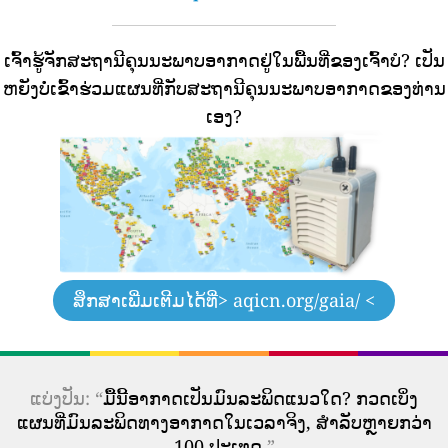
ເຈົ້າຮູ້ຈັກສະຖານີຄຸນນະພາບອາກາດຢູ່ໃນພື້ນທີ່ຂອງເຈົ້າບໍ?
ເປັນ
ຫຍັງບໍ່ເຂົ້າຮ່ວມແຜນທີ່ກັບສະຖານີຄຸນນະພາບອາກາດຂອງທ່ານ
ເອງ?
ສຶກສາເພີ່ມເຕີມໄດ້ທີ່
> aqicn.org/gaia/ <
ແບ່ງປັນ: “
ມື້ນີ້ອາກາດເປັນມົນລະພິດແນວໃດ? ກວດເບິ່ງ
ແຜນທີ່ມົນລະພິດທາງອາກາດໃນເວລາຈິງ, ສໍາລັບຫຼາຍກວ່າ
100 ປະເທດ.
”