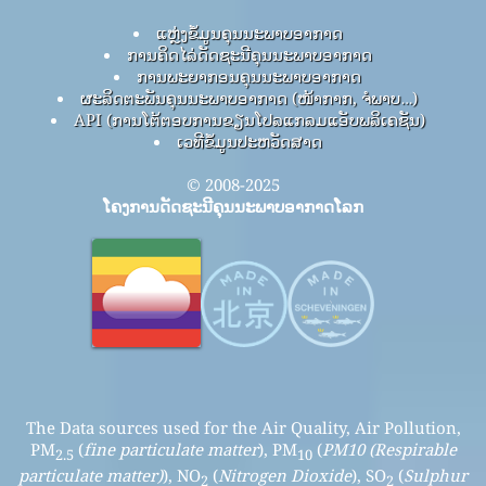
ແຫຼ່ງຂໍ້ມູນຄຸນນະພາບອາກາດ
ການຄິດໄລ່ດັດຊະນີຄຸນນະພາບອາກາດ
ການພະຍາກອນຄຸນນະພາບອາກາດ
ຜະລິດຕະພັນຄຸນນະພາບອາກາດ (ໜ້າກາກ, ຈໍພາບ…)
API (ການໂຕ້ຕອບການຂຽນໂປລແກລມແອັບພລິເຄຊັນ)
ເວທີຂໍ້ມູນປະຫວັດສາດ
© 2008-2025
ໂຄງການດັດຊະນີຄຸນນະພາບອາກາດໂລກ
The Data sources used for the Air Quality, Air Pollution,
PM
(
fine particulate matter
), PM
(
PM10 (Respirable
2.5
10
particulate matter)
), NO
(
Nitrogen Dioxide
), SO
(
Sulphur
2
2