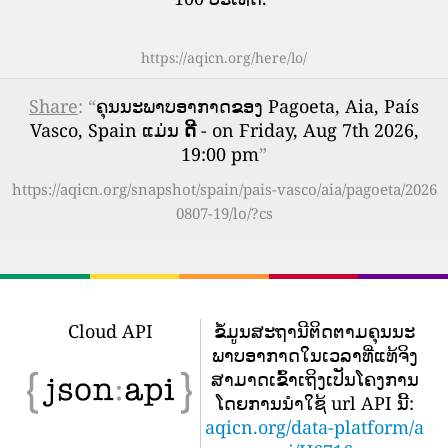
https://aqicn.org/here/lo/
Share
: “
ຄຸນນະພາບອາກາດຂອງ Pagoeta, Aia, País
Vasco, Spain ແມ່ນ
ດີ
- on Friday, Aug 7th 2026,
19:00 pm
”
https://aqicn.org/snapshot/spain/pais-vasco/aia/pagoeta/2026
0807-19/lo/?cs
Cloud API
ຂໍ້​ມູນ​ສະ​ຖາ​ນີ​ຕິດ​ຕາມ​ຄຸນ​ນະ​
ພາບ​ອາ​ກາດ​ໃນ​ເວ​ລາ​ທີ່​ແທ້​ຈິງ​
ສາ​ມາດ​ເຂົ້າ​ເຖິງ​ເປັນ​ໂຄງ​ການ​
ໂດຍ​ການ​ນໍາ​ໃຊ້ url API ນີ້​:
aqicn.org/data-platform/a