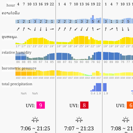
4
7
10
13
16
19
22
1
4
7
10
13
16
19
22
1
4
7
10
13
hour
ຄວາມໄວລົມ
1
2
1
3
2
2
1
2
2
2
1
3
2
5
4
3
1
1
2
5
ອຸນຫະພູມ.
17°
17°
21°
23°
23°
21°
19°
18°
18°
18°
24°
25°
24°
22°
19°
19°
19°
19°
22°
23°
relative humidity
86
88
65
66
67
74
85
88
87
81
59
60
60
78
92
90
89
89
76
77
barometric pressure
1022
1021
1021
1019
1018
1018
1019
1018
1017
1017
1016
1015
1013
1016
1017
1015
1015
1015
1016
1016
1
total precipitation
NaN
NaN
0.4
1.9
1.9
9
8
6
UVI:
UVI:
UVI:
7:06 ~ 21:25
7:07 ~ 21:23
7:08 ~ 21