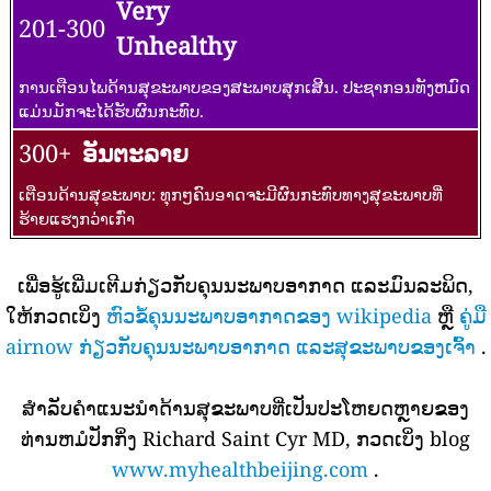
Very
201-300
Unhealthy
ການເຕືອນໄພດ້ານສຸຂະພາບຂອງສະພາບສຸກເສີນ. ປະຊາກອນທັງຫມົດ
ແມ່ນມັກຈະໄດ້ຮັບຜົນກະທົບ.
300+
ອັນຕະລາຍ
ເຕືອນດ້ານສຸຂະພາບ: ທຸກໆຄົນອາດຈະມີຜົນກະທົບທາງສຸຂະພາບທີ່
ຮ້າຍແຮງກວ່າເກົ່າ
ເພື່ອຮູ້ເພີ່ມເຕີມກ່ຽວກັບຄຸນນະພາບອາກາດ ແລະມົນລະພິດ,
ໃຫ້ກວດເບິ່ງ
ຫົວຂໍ້ຄຸນນະພາບອາກາດຂອງ wikipedia
ຫຼື
ຄູ່ມື
airnow ກ່ຽວກັບຄຸນນະພາບອາກາດ ແລະສຸຂະພາບຂອງເຈົ້າ
.
ສໍາລັບຄໍາແນະນໍາດ້ານສຸຂະພາບທີ່ເປັນປະໂຫຍດຫຼາຍຂອງ
ທ່ານຫມໍປັກກິ່ງ Richard Saint Cyr MD, ກວດເບິ່ງ blog
www.myhealthbeijing.com
.