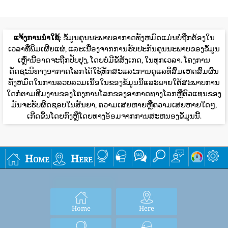
ແຈ້ງການນໍາໃຊ້
: ຂໍ້ມູນຄຸນນະພາບອາກາດທັງຫມົດແມ່ນບໍ່ຖືກຕ້ອງໃນ
ເວລາທີ່ພິມເຜີຍແຜ່, ແລະເນື່ອງຈາກການຮັບປະກັນຄຸນນະພາບຂອງຂໍ້ມູນ
ເຫຼົ່ານີ້ອາດຈະຖືກປັບປຸງ, ໂດຍບໍ່ມີຂໍ້ສັງເກດ, ໃນທຸກເວລາ. ໂຄງການ
ດັດຊະນີທາງອາກາດໂລກໄດ້ໃຊ້ທັກສະແລະການດູແລທີ່ສົມເຫດສົມຜົນ
ທັງຫມົດໃນການລວບລວມເນື້ອໃນຂອງຂໍ້ມູນນີ້ແລະພາຍໃຕ້ສະພາບການ
ໃດກໍ່ຕາມທີມງານຂອງໂຄງການໂລກຂອງອາກາດທາງໂລກຫຼືຕົວແທນຂອງ
ມັນຈະຮັບຜິດຊອບໃນສັນຍາ, ຄວາມເສຍຫາຍຫຼືຄວາມເສຍຫາຍໃດໆ,
ເກີດຂື້ນໂດຍກົງຫຼືໂດຍທາງອ້ອມຈາກການສະຫນອງຂໍ້ມູນນີ້.
Home
Here
Home
Here