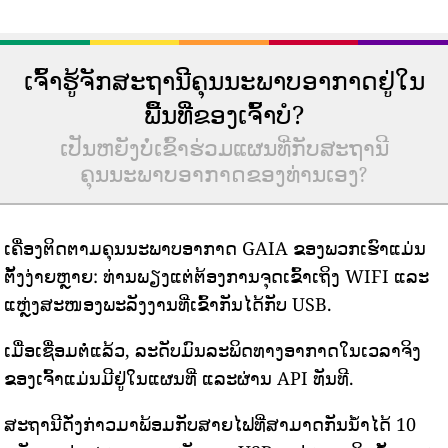
ເຈົ້າຮູ້ຈັກສະຖານີຄຸນນະພາບອາກາດຢູ່ໃນ
ພື້ນທີ່ຂອງເຈົ້າບໍ?
ເປັນຫຍັງບໍ່ເຂົ້າຮ່ວມແຜນທີ່ກັບສະຖານີ
ຄຸນນະພາບອາກາດຂອງທ່ານເອງ?
ເຄື່ອງຕິດຕາມຄຸນນະພາບອາກາດ GAIA ຂອງພວກເຮົາແມ່ນ
ຕັ້ງງ່າຍຫຼາຍ: ທ່ານພຽງແຕ່ຕ້ອງການຈຸດເຂົ້າເຖິງ WIFI ແລະ
ແຫຼ່ງສະໜອງພະລັງງານທີ່ເຂົ້າກັນໄດ້ກັບ USB.
ເມື່ອເຊື່ອມຕໍ່ແລ້ວ, ລະດັບມົນລະພິດທາງອາກາດໃນເວລາຈິງ
ຂອງເຈົ້າແມ່ນມີຢູ່ໃນແຜນທີ່ ແລະຜ່ານ API ທັນທີ.
ສະຖານີດັ່ງກ່າວມາພ້ອມກັບສາຍໄຟທີ່ສາມາດກັນນ້ໍາໄດ້ 10