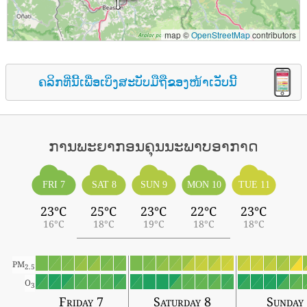
map ©
OpenStreetMap
contributors
ຄລິກທີ່ນີ້ເພື່ອເບິ່ງສະບັບມືຖືຂອງໜ້າເວັບນີ້
ການພະຍາກອນຄຸນນະພາບອາກາດ
FRI 7
SAT 8
SUN 9
MON 10
TUE 11
23°C
25°C
23°C
22°C
23°C
16°C
18°C
19°C
18°C
18°C
PM
2.5
O
3
Friday 7
Saturday 8
Sunday