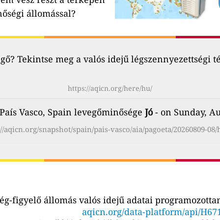
nőségi állomással?
ő? Tekintse meg a valós idejű légszennyezettségi t
https://aqicn.org/here/hu/
 País Vasco, Spain levegőminősége
Jó
- on Sunday, Au
://aqicn.org/snapshot/spain/pais-vasco/aia/pagoeta/20260809-08/
g-figyelő állomás valós idejű adatai programozottan
aqicn.org/data-platform/api/H67