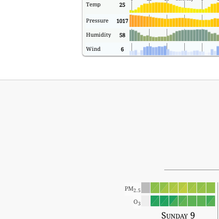
Temp
25
Pressure
1017
Humidity
58
Wind
6
PM
2.5
O
3
Sunday 9