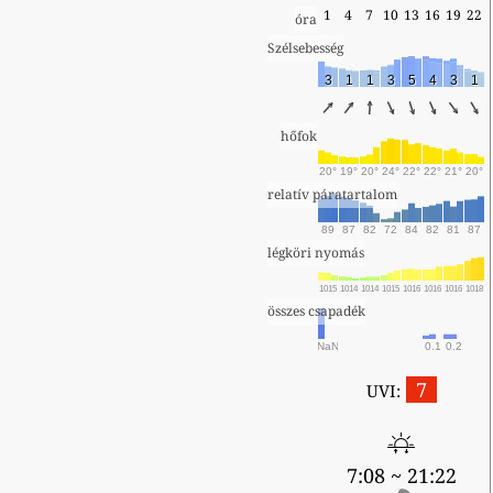
1
4
7
10
13
16
19
22
óra
Szélsebesség
3
1
1
3
5
4
3
1
hőfok
20°
19°
20°
24°
22°
22°
21°
20°
relatív páratartalom
89
87
82
72
84
82
81
87
légköri nyomás
1015
1014
1014
1015
1016
1016
1016
1018
összes csapadék
NaN
0.1
0.2
7
UVI:
7:08 ~ 21:22