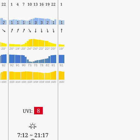
22
1
4
7
10
13
16
19
22
1
2
1
1
1
1
3
3
2
1
1
°
20°
20°
19°
20°
24°
24°
23°
22°
20°
19°
92
92
91
90
73
76
78
82
91
91
8
1020
1020
1019
1020
1020
1019
1019
1019
1020
1020
8
UVI:
7:12 ~ 21:17