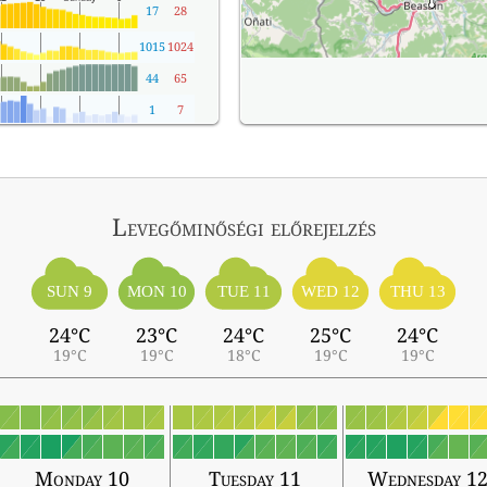
17
28
1015
1024
44
65
1
7
Levegőminőségi előrejelzés
SUN 9
MON 10
TUE 11
WED 12
THU 13
24°C
23°C
24°C
25°C
24°C
19°C
19°C
18°C
19°C
19°C
Monday 10
Tuesday 11
Wednesday 1