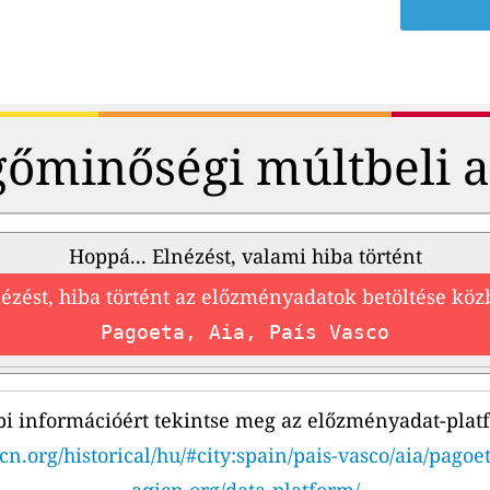
őminőségi múltbeli 
Hoppá... Elnézést, valami hiba történt
ézést, hiba történt az előzményadatok betöltése kö
Pagoeta, Aia, País Vasco
i információért tekintse meg az előzményadat-plat
cn.org/historical/hu/#city:spain/pais-vasco/aia/pagoe