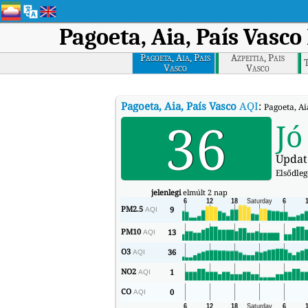
Pagoeta, Aia, País Vasco
Pagoeta, Aia, Pais
Azpeitia, Pais
T
Vasco
Vasco
Pagoeta, Aia, País Vasco
AQI
:
Pagoeta, Ai
36
Jó
Updat
Elsődle
jelenlegi
elmúlt 2 nap
PM2.5
9
AQI
PM10
13
AQI
O3
36
AQI
NO2
1
AQI
CO
0
AQI