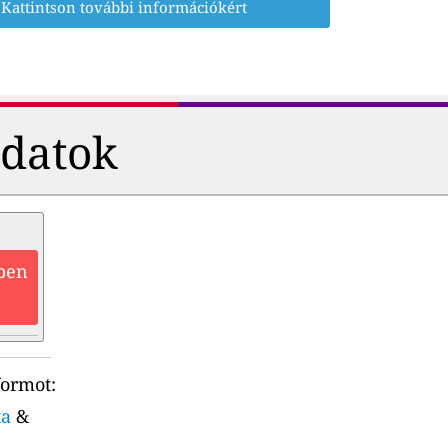
Kattintson további információkért
adatok
zben
formot:
ta
&