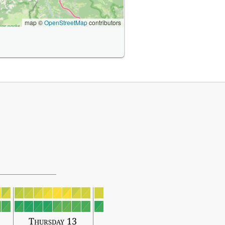
map ©
OpenStreetMap
contributors
2
Thursday 13