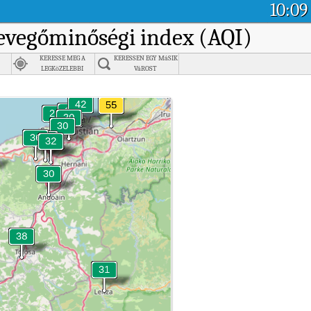
10:09
levegőminőségi index (AQI)
KERESSE MEG A
KERESSEN EGY MáSIK
LEGKöZELEBBI
VáROST
VáROST