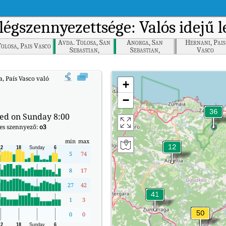
légszennyezettsége: Valós idejű 
Avda. Tolosa, San
Anorga, San
Hernani, Pais
olosa, Pais Vasco
Sebastian,
Sebastian,
Vasco
Donostia, Pais
Donostia, Pais
Vasco
Vasco
a, País Vasco valós idejű levegőminőségi indexe (AQI).
+
−
ed on Sunday 8:00
ges szennyező:
o3
min
max
5
74
8
17
27
42
1
3
0
0