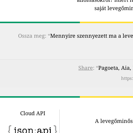
saját levegőmi
Ossza meg: “
Mennyire szennyezett ma a leveg
Share
: “
Pagoeta, Aia,
https
Cloud API
A levegőminősé