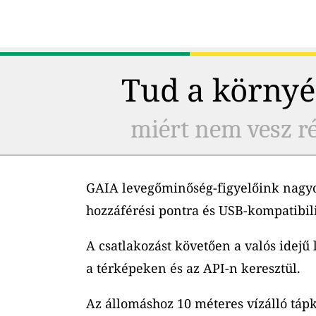
Tud a környé
miért nem vesz ré
GAIA levegőminőség-figyelőink nagyo
hozzáférési pontra és USB-kompatibil
A csatlakozást követően a valós idejű
a térképeken és az API-n keresztül.
Az állomáshoz 10 méteres vízálló tápk