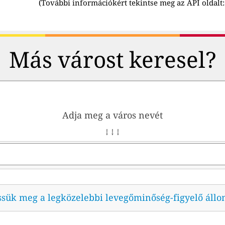
(
További információkért tekintse meg az API oldalt:
Más várost keresel?
Adja meg a város nevét
↓ ↓ ↓
ssük meg a legközelebbi levegőminőség-figyelő állo