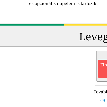
és opcionális napelem is tartozik.
Leveg
Eln
Tovább
aqi