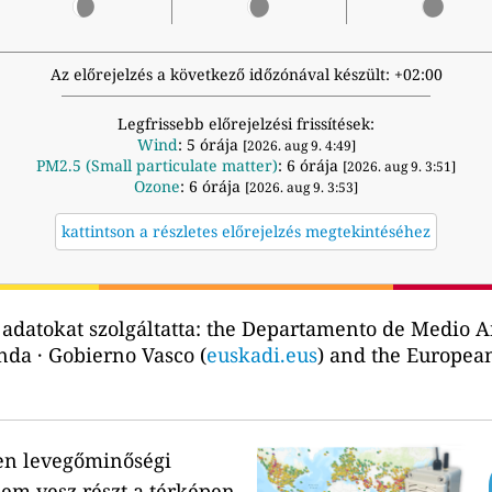
Az előrejelzés a következő időzónával készült: +02:00
Legfrissebb előrejelzési frissítések:
Wind
: 5 órája
[2026. aug 9. 4:49]
PM2.5 (Small particulate matter)
: 6 órája
[2026. aug 9. 3:51]
Ozone
: 6 órája
[2026. aug 9. 3:53]
kattintson a részletes előrejelzés megtekintéséhez
adatokat szolgáltatta:
the Departamento de Medio Am
enda · Gobierno Vasco (
euskadi.eus
) and the Europe
en levegőminőségi
em vesz részt a térképen