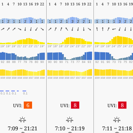
1
4
7
10
13
16
19
22
1
4
7
10
13
16
19
22
1
4
7
10
13
16
19
1
2
1
1
2
3
1
1
1
1
2
1
3
2
2
1
1
1
1
1
3
2
2
19°
19°
19°
21°
22°
23°
21°
19°
19°
18°
18°
23°
24°
23°
22°
20°
19°
19°
19°
24°
25°
24°
23
92
88
88
77
79
76
80
90
90
90
90
71
73
77
84
93
92
91
90
73
73
75
82
1019
1018
1018
1018
1018
1017
1016
1018
1018
1018
1018
1018
1017
1017
1017
1019
1019
1018
1019
1018
1018
1018
101
0.1
0.1
0.1
0.1
6
8
8
UVI:
UVI:
UVI:
7:09 ~ 21:21
7:10 ~ 21:19
7:11 ~ 21:18