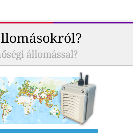
állomásokról?
nőségi állomással?