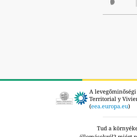
A levegőminőségi 
Territorial y Vivi
(
eea.europa.eu
)
Tud a környék
állomásokról?
miért n