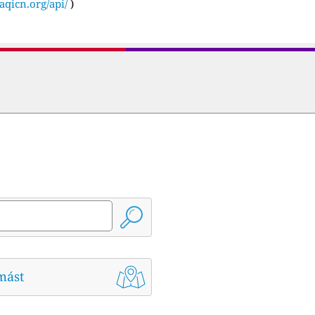
aqicn.org/api/
)
mást