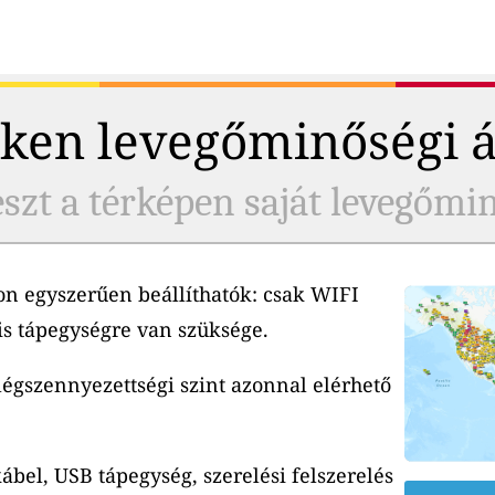
ken levegőminőségi 
szt a térképen saját levegőmi
n egyszerűen beállíthatók: csak WIFI
is tápegységre van szüksége.
 légszennyezettségi szint azonnal elérhető
ábel, USB tápegység, szerelési felszerelés