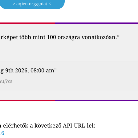
> aqicn.org/gaia/ <
érképet több mint 100 országra vonatkozóan.
”
g 9th 2026, 08:00 am
”
hu/?cs
 elérhetők a következő API URL-lel:
16