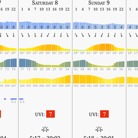
7
Saturday 8
Sunday 9
16
19
22
1
4
7
10
13
16
19
22
1
4
7
10
13
16
19
22
1
4
10
9
8
7
8
8
9
8
8
6
6
7
6
6
5
3
5
5
4
4
3
9°
22°
20°
20°
20°
23°
29°
30°
30°
23°
18°
16°
15°
21°
29°
32°
33°
24°
20°
18°
17
47
73
79
77
72
56
32
28
27
37
54
61
69
46
28
21
20
42
56
61
6
014
1016
1017
1016
1017
1018
1018
1017
1017
1019
1020
1021
1020
1021
1020
1018
1017
1018
1019
1019
101
0.1
0.1
7
7
UVI:
UVI: