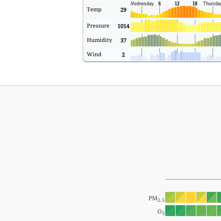
Temp
29
Pressure
1014
Humidity
37
Wind
2
PM
2.5
O
3