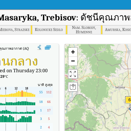
 Masaryka, Trebisov
: ดัชนีคุณภา
Nam. Slobody,
ierova, Strazske
Kolonicke Sedlo
Amurska, Kosi
Humenne
ีคุณภาพอากาศ (AQI) แบบเรียลไทม์ของ T. G. Masaryka, Trebisov
+
านกลาง
−
ed on Thursday 23:00
:
29
°C
นาที
สูงสุด
55
112
18
66
1
17
3
5
2
4