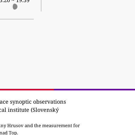
5:20 ~ 19:59
ace synoptic observations
al institute (Slovenský
ny Hrusov and the measurement for
 nad Top.