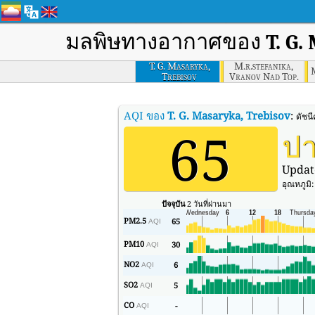
มลพิษทางอากาศของ
T. G.
T. G. Masaryka,
M.r.stefanika,
M
Trebisov
Vranov Nad Top.
AQI ของ
T. G. Masaryka, Trebisov
:
ดัชน
65
ป
Updat
อุณหภูมิ
ปัจจุบัน
2 วันที่ผ่านมา
PM2.5
65
AQI
PM10
30
AQI
NO2
6
AQI
SO2
5
AQI
CO
-
AQI