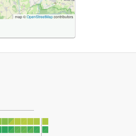
map ©
OpenStreetMap
contributors