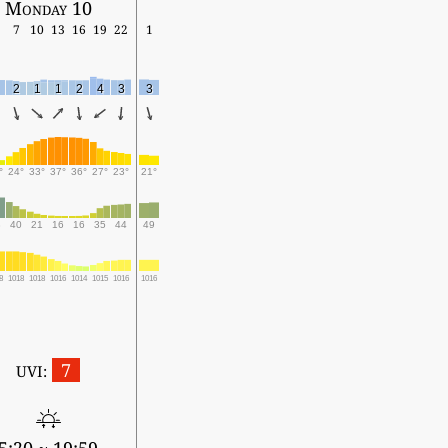
Monday 10
7
10
13
16
19
22
1
2
1
1
2
4
3
3
°
24°
33°
37°
36°
27°
23°
21°
3
40
21
16
16
35
44
49
8
1018
1018
1016
1014
1015
1016
1016
7
UVI: