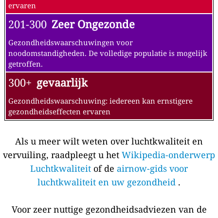
ervaren
201-300
Zeer Ongezonde
Gezondheidswaarschuwingen voor
noodomstandigheden. De volledige populatie is mogelijk
getroffen.
300+
gevaarlijk
Gezondheidswaarschuwing: iedereen kan ernstigere
gezondheidseffecten ervaren
Als u meer wilt weten over luchtkwaliteit en
vervuiling, raadpleegt u het
Wikipedia-onderwerp
Luchtkwaliteit
of de
airnow-gids voor
luchtkwaliteit en uw gezondheid
.
Voor zeer nuttige gezondheidsadviezen van de