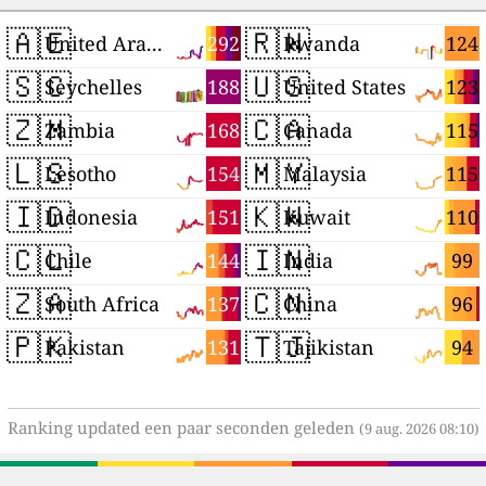
🇦🇪
🇷🇼
292
124
United Arab Emirates
Rwanda
🇸🇨
🇺🇸
188
123
Seychelles
United States
🇿🇲
🇨🇦
168
115
Zambia
Canada
🇱🇸
🇲🇾
154
115
Lesotho
Malaysia
🇮🇩
🇰🇼
151
110
Indonesia
Kuwait
🇨🇱
🇮🇳
144
99
Chile
India
🇿🇦
🇨🇳
137
96
South Africa
China
🇵🇰
🇹🇯
131
94
Pakistan
Tajikistan
Ranking updated een paar seconden geleden
(9 aug. 2026 08:10)