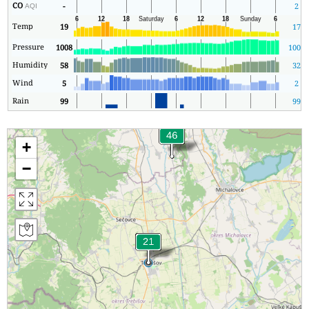
CO
-
2
AQI
Temp
19
17
Pressure
1008
1001
Humidity
58
32
Wind
5
2
Rain
99
99
+
−