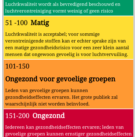
Luchtkwaliteit wordt als bevredigend beschouwd en
luchtverontreiniging vormt weinig of geen risico
51 -100
Matig
Luchtkwaliteit is acceptabel; voor sommige
verontreinigende stoffen kan er echter sprake zijn van
een matige gezondheidsrisico voor een zeer klein aantal
mensen dat ongewoon gevoelig is voor luchtvervuiling.
101-150
Ongezond voor gevoelige groepen
Leden van gevoelige groepen kunnen
gezondheidseffecten ervaren. Het grote publiek zal
waarschijnlijk niet worden beïnvloed.
151-200
Ongezond
Iedereen kan gezondheidseffecten ervaren; leden van
gevoelige groepen kunnen ernstiger gezondheidseffecten