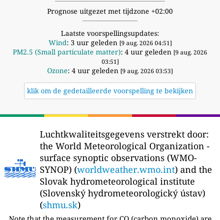
Prognose uitgezet met tijdzone +02:00
Laatste voorspellingsupdates:
Wind
: 3 uur geleden
[9 aug. 2026 04:51]
PM2.5 (Small particulate matter)
: 4 uur geleden
[9 aug. 2026
03:51]
Ozone
: 4 uur geleden
[9 aug. 2026 03:53]
klik om de gedetailleerde voorspelling te bekijken
Luchtkwaliteitsgegevens verstrekt door:
the World Meteorological Organization -
surface synoptic observations (WMO-
SYNOP) (
worldweather.wmo.int
) and the
Slovak hydrometeorological institute
(Slovenský hydrometeorologický ústav)
(
shmu.sk
)
Note that the measurement for CO (carbon monoxide) are