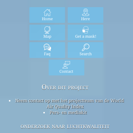
Home
Here
Map
Get a mask!
Faq
Search
Contact
Over dit project
Neem contact op met het projectteam van de World
Air Quality Index
Pers- en mediakit
onderzoek naar luchtkwaliteit