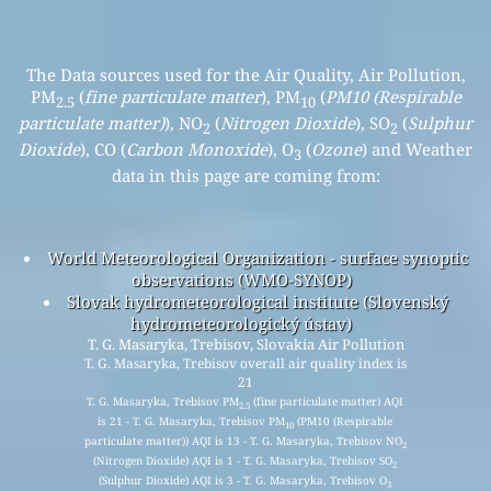
The Data sources used for the Air Quality, Air Pollution,
PM
(
fine particulate matter
), PM
(
PM10 (Respirable
2.5
10
particulate matter)
), NO
(
Nitrogen Dioxide
), SO
(
Sulphur
2
2
Dioxide
), CO (
Carbon Monoxide
), O
(
Ozone
) and Weather
3
data in this page are coming from:
World Meteorological Organization - surface synoptic
observations (WMO-SYNOP)
Slovak hydrometeorological institute (Slovenský
hydrometeorologický ústav)
T. G. Masaryka, Trebisov, Slovakia Air Pollution
T. G. Masaryka, Trebisov overall air quality index is
21
T. G. Masaryka, Trebisov PM
(fine particulate matter) AQI
2.5
is 21 - T. G. Masaryka, Trebisov PM
(PM10 (Respirable
10
particulate matter)) AQI is 13 - T. G. Masaryka, Trebisov NO
2
(Nitrogen Dioxide) AQI is 1 - T. G. Masaryka, Trebisov SO
2
(Sulphur Dioxide) AQI is 3 - T. G. Masaryka, Trebisov O
3