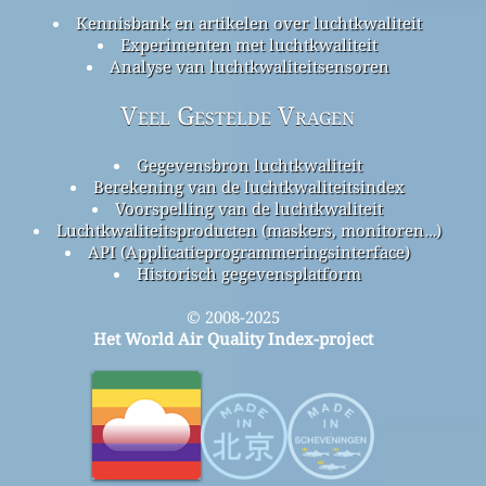
Kennisbank en artikelen over luchtkwaliteit
Experimenten met luchtkwaliteit
Analyse van luchtkwaliteitsensoren
Veel Gestelde Vragen
Gegevensbron luchtkwaliteit
Berekening van de luchtkwaliteitsindex
Voorspelling van de luchtkwaliteit
Luchtkwaliteitsproducten (maskers, monitoren…)
API (Applicatieprogrammeringsinterface)
Historisch gegevensplatform
© 2008-2025
Het World Air Quality Index-project