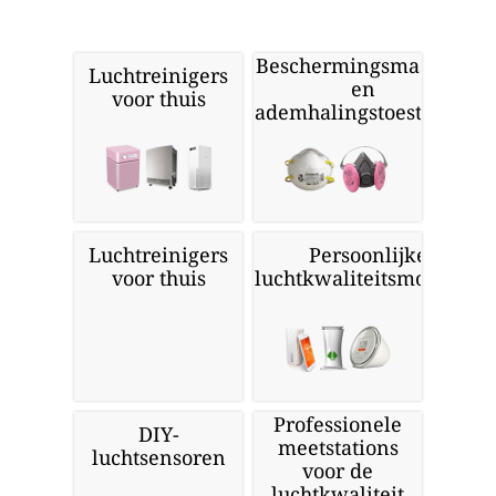
Beschermingsmaskers
Luchtreinigers
en
voor thuis
ademhalingstoestellen
Luchtreinigers
Persoonlijke
voor thuis
luchtkwaliteitsmonitors
Professionele
DIY-
meetstations
luchtsensoren
voor de
luchtkwaliteit