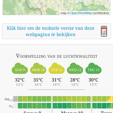
map ©
OpenStreetMap
contributors
Klik hier om de mobiele versie van deze
webpagina te bekijken
Voorspelling van de luchtkwaliteit
SUN 9
MON 10
TUE 11
WED 12
THU 13
32°C
35°C
31°C
28°C
30°C
13°C
16°C
16°C
14°C
13°C
PM
2.5
O
3
Sunday 9
Monday 10
Tuesd