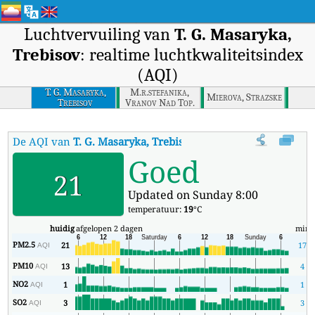
Luchtvervuiling van
T. G. Masaryka,
Trebisov
: realtime luchtkwaliteitsindex
(AQI)
T. G. Masaryka,
M.r.stefanika,
Mierova, Strazske
Trebisov
Vranov Nad Top.
De AQI van
T. G. Masaryka, Trebisov
:
De realtime luchtkwaliteitsi
Goed
21
Updated on Sunday 8:00
temperatuur:
19
°C
huidig
afgelopen 2 dagen
min
PM2.5
21
17
AQI
PM10
13
4
AQI
NO2
1
1
AQI
SO2
3
3
AQI