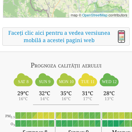
map ©
OpenStreetMap
contributors
Faceți clic aici pentru a vedea versiunea
mobilă a acestei pagini web
Prognoza calității aerului
SAT 8
SUN 9
MON 10
TUE 11
WED 12
29°C
32°C
35°C
31°C
28°C
16°C
14°C
16°C
17°C
13°C
PM
2.5
O
3
Saturday 8
Sunday 9
Monday 