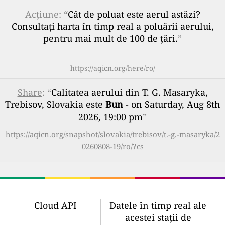
Acțiune: “
Cât de poluat este aerul astăzi?
Consultați harta în timp real a poluării aerului,
pentru mai mult de 100 de țări.
”
https://aqicn.org/here/ro/
Share
: “
Calitatea aerului din T. G. Masaryka,
Trebisov, Slovakia este
Bun
- on Saturday, Aug 8th
2026, 19:00 pm
”
https://aqicn.org/snapshot/slovakia/trebisov/t.-g.-masaryka/2
0260808-19/ro/?cs
Cloud API
Datele în timp real ale
acestei stații de