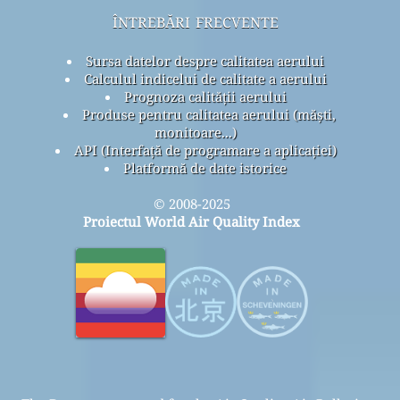
întrebări frecvente
Sursa datelor despre calitatea aerului
Calculul indicelui de calitate a aerului
Prognoza calității aerului
Produse pentru calitatea aerului (măști,
monitoare...)
API (Interfață de programare a aplicației)
Platformă de date istorice
© 2008-2025
Proiectul World Air Quality Index