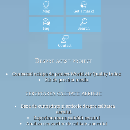
Map
Get a mask!
Faq
Search
Contact
Despre acest proiect
Contactați echipa de proiect World Air Quality Index
Kit de presă și media
cercetarea calitatii aerului
Baza de cunoștințe și articole despre calitatea
aerului
Experimentarea calității aerului
Analiza senzorilor de calitate a aerului