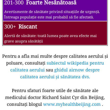
201-300
Foarte Nesănătoasă
Avertismente de sănătate privind situațiile de urgență.
Întreaga populație este mai probabil să fie afectată.
300+
Riscant
Alertă de sănătate: toată lumea poate avea efecte mai
grave asupra sănătății
Pentru a afla mai multe despre calitatea aerului și
poluare, consultați
subiectul wikipedia pentru
calitatea aerului
sau
ghidul airnow despre
calitatea aerului și sănătatea dvs.
Pentru sfaturi foarte utile de sănătate ale
medicului doctor Richard Saint Cyr din Beijing,
consultați blogul
www.myhealthbeijing.com
.