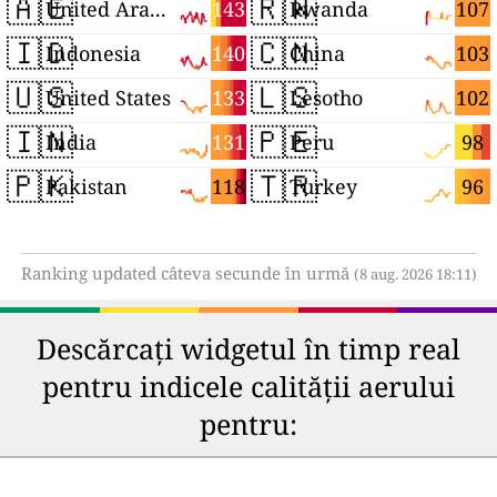
🇦🇪
🇷🇼
143
107
United Arab Emirates
Rwanda
🇮🇩
🇨🇳
140
103
Indonesia
China
🇺🇸
🇱🇸
133
102
United States
Lesotho
🇮🇳
🇵🇪
131
98
India
Peru
🇵🇰
🇹🇷
118
96
Pakistan
Turkey
Ranking updated câteva secunde în urmă
(8 aug. 2026 18:11)
Descărcați widgetul în timp real
pentru indicele calității aerului
pentru: