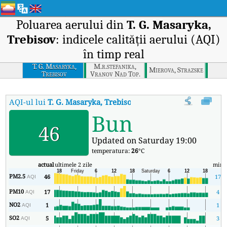
Poluarea aerului din
T. G. Masaryka,
Trebisov
: indicele calității aerului (AQI)
în timp real
T. G. Masaryka,
M.r.stefanika,
Mierova, Strazske
Trebisov
Vranov Nad Top.
AQI-ul lui
T. G. Masaryka, Trebisov
:
Indicele calității aerului (AQI
Bun
46
Updated on Saturday 19:00
temperatura:
26
°C
actual
ultimele 2 zile
min
PM2.5
46
17
AQI
PM10
17
4
AQI
NO2
1
1
AQI
SO2
5
3
AQI