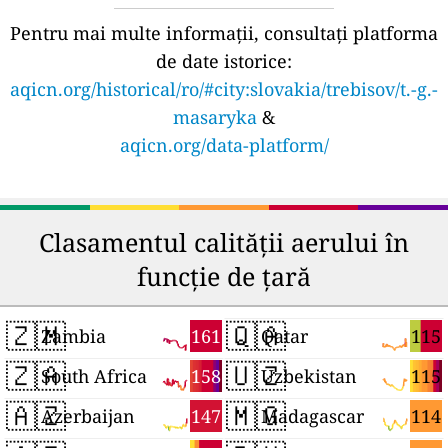
Pentru mai multe informații, consultați platforma
de date istorice:
aqicn.org/historical/ro/#city:slovakia/trebisov/t.-g.-
masaryka
&
aqicn.org/data-platform/
Clasamentul calității aerului în
funcție de țară
🇿🇲
🇶🇦
161
115
Zambia
Qatar
🇿🇦
🇺🇿
158
115
South Africa
Uzbekistan
🇦🇿
🇲🇬
147
114
Azerbaijan
Madagascar