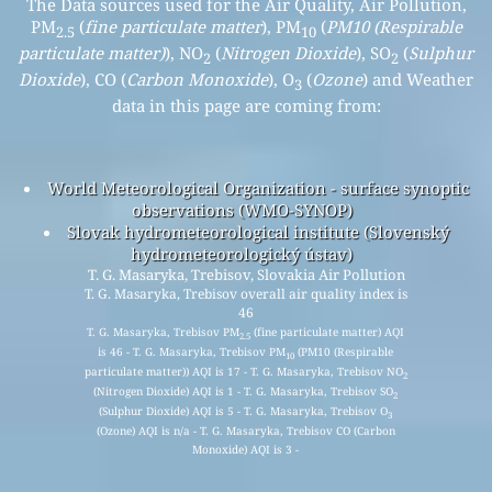
The Data sources used for the Air Quality, Air Pollution,
PM
(
fine particulate matter
), PM
(
PM10 (Respirable
2.5
10
particulate matter)
), NO
(
Nitrogen Dioxide
), SO
(
Sulphur
2
2
Dioxide
), CO (
Carbon Monoxide
), O
(
Ozone
) and Weather
3
data in this page are coming from:
World Meteorological Organization - surface synoptic
observations (WMO-SYNOP)
Slovak hydrometeorological institute (Slovenský
hydrometeorologický ústav)
T. G. Masaryka, Trebisov, Slovakia Air Pollution
T. G. Masaryka, Trebisov overall air quality index is
46
T. G. Masaryka, Trebisov PM
(fine particulate matter) AQI
2.5
is 46 - T. G. Masaryka, Trebisov PM
(PM10 (Respirable
10
particulate matter)) AQI is 17 - T. G. Masaryka, Trebisov NO
2
(Nitrogen Dioxide) AQI is 1 - T. G. Masaryka, Trebisov SO
2
(Sulphur Dioxide) AQI is 5 - T. G. Masaryka, Trebisov O
3
(Ozone) AQI is n/a - T. G. Masaryka, Trebisov CO (Carbon
Monoxide) AQI is 3 -