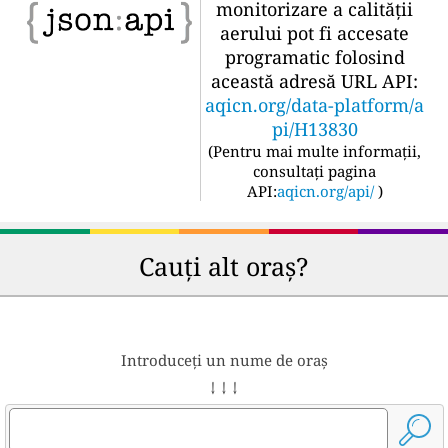
monitorizare a calității
aerului pot fi accesate
programatic folosind
această adresă URL API:
aqicn.org/data-platform/a
pi/H13830
(
Pentru mai multe informații,
consultați pagina
API:
aqicn.org/api/
)
Cauți alt oraș?
Introduceți un nume de oraș
↓ ↓ ↓