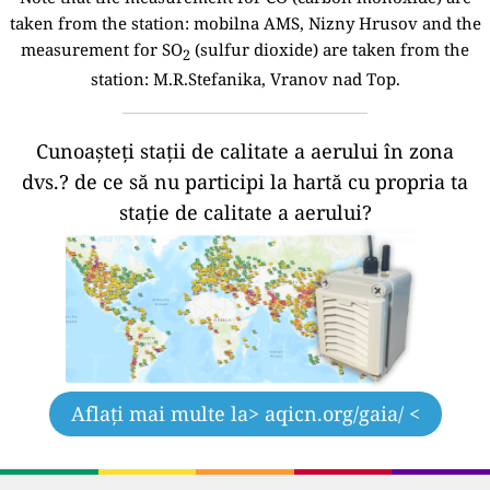
taken from the station:
mobilna AMS, Nizny Hrusov and the
measurement for SO
(sulfur dioxide) are taken from the
2
station: M.R.Stefanika, Vranov nad Top.
Cunoașteți stații de calitate a aerului în zona
dvs.?
de ce să nu participi la hartă cu propria ta
stație de calitate a aerului?
Aflați mai multe la
> aqicn.org/gaia/ <