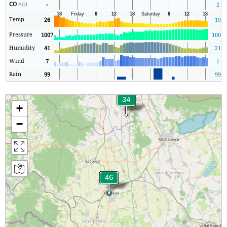
CO
-
2
AQI
Temp
26
19
Pressure
1007
1000
Humidity
41
21
Wind
7
1
Rain
99
99
+
−