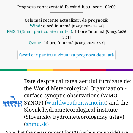
Prognoza reprezentată folosind fusul orar +02:00
Cele mai recente actualizări de prognoză:
Wind
: o oră în urmă
[8 aug. 2026 16:54]
PM2.5 (Small particulate matter)
: 14 ore în urmă
[8 aug. 2026
3:51]
Ozone
: 14 ore în urmă
[8 aug. 2026 3:53]
faceți clic pentru a vizualiza prognoza detaliată
Date despre calitatea aerului furnizate de:
the World Meteorological Organization -
surface synoptic observations (WMO-
SYNOP) (
worldweather.wmo.int
) and the
Slovak hydrometeorological institute
(Slovenský hydrometeorologický ústav)
(
shmu.sk
)
Note that the measurement for CO (carbon monoxide) are