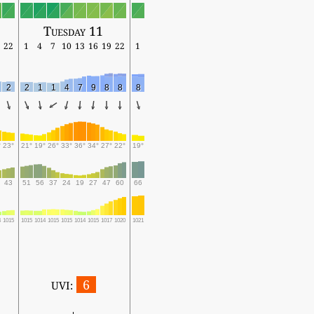
Tuesday 11
22
1
4
7
10
13
16
19
22
1
2
2
1
1
4
7
9
8
8
8
°
23°
21°
19°
26°
33°
36°
34°
27°
22°
19°
43
51
56
37
24
19
27
47
60
66
4
1015
1015
1014
1015
1015
1014
1015
1017
1020
1021
6
UVI: