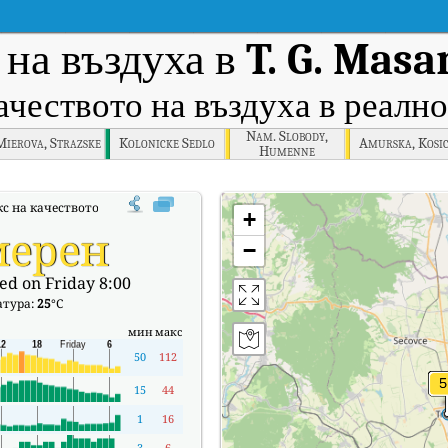
 на въздуха в
T. G. Masa
ачеството на въздуха в реално
Nam. Slobody,
ierova, Strazske
Kolonicke Sedlo
Amurska, Kosi
Humenne
с на качеството на въздуха в реално време (AQI) на T. G. Masaryka, Trebiso
+
мерен
−
ed on Friday 8:00
атура:
25
°C
мин
макс
50
112
15
44
1
16
3
6