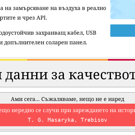
а на замърсяване на въздуха в реално
ртите и чрез API.
водоустойчив захранващ кабел, USB
и допълнителен соларен панел.
 данни за качествот
Ами сега... Съжаляваме, нещо не е наред
ещо нередно се случи при зареждането на истор
T. G. Masaryka, Trebisov