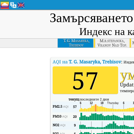
Замърсяването
Индекс на к
T. G. Masaryka,
M.r.stefanika,
M
Trebisov
Vranov Nad Top.
AQI на
T. G. Masaryka, Trebisov
:
Индек
57
у
Updat
темпер
текущ
последните 2 дни
PM2.5
57
AQI
PM10
20
AQI
NO2
9
AQI
SO2
5
AQI