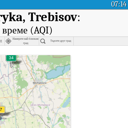
07:14
ryka, Trebisov
:
 време (AQI)
Намерете най-близкия
ce
Търсете друг град
град
v.