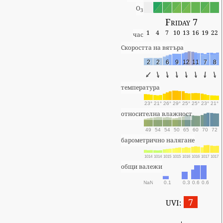
O
3
Friday 7
1
4
7
10
13
16
19
22
час
Скоростта на вятъра
2
2
6
9
12
11
7
8
температура
23°
21°
26°
29°
25°
25°
23°
21°
относителна влажност
49
54
54
50
65
60
70
72
барометрично налягане
1014
1014
1015
1015
1016
1016
1017
1017
общи валежи
NaN
0.1
0.3
0.6
0.6
7
UVI: