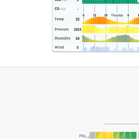
CO
-
AQI
Temp
25
Pressure
1015
Humidity
63
Wind
5
PM
2.5