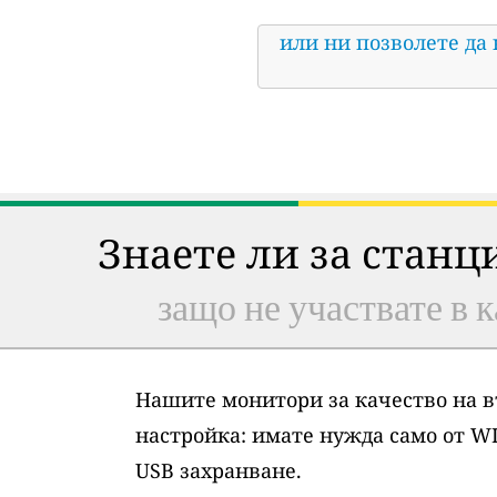
или ни позволете да
Знаете ли за станц
защо не участвате в к
Нашите монитори за качество на в
настройка: имате нужда само от WI
USB захранване.