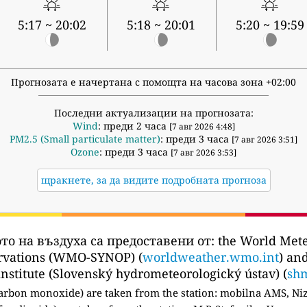
5:17 ~ 20:02
5:18 ~ 20:01
5:20 ~ 19:59
Прогнозата е начертана с помощта на часова зона +02:00
Последни актуализации на прогнозата:
Wind
: преди 2 часа
[7 авг 2026 4:48]
PM2.5 (Small particulate matter)
: преди 3 часа
[7 авг 2026 3:51]
Ozone
: преди 3 часа
[7 авг 2026 3:53]
щракнете, за да видите подробната прогноза
то на въздуха са предоставени от:
the World Meteo
ervations (WMO-SYNOP) (
worldweather.wmo.int
) an
nstitute (Slovenský hydrometeorologický ústav) (
sh
arbon monoxide) are taken from the station:
mobilna AMS, Niz