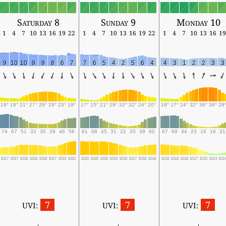
Saturday 8
Sunday 9
Monday 10
1
4
7
10
13
16
19
22
1
4
7
10
13
16
19
22
1
4
7
10
13
16
19
9
10
10
9
9
8
6
7
7
6
5
4
2
5
6
4
4
3
1
2
2
3
3
19°
18°
21°
27°
29°
29°
23°
19°
17°
15°
21°
29°
32°
32°
24°
20°
18°
17°
24°
32°
36°
36°
28
74
67
51
32
30
29
46
56
61
68
45
31
22
20
39
60
67
69
44
23
16
16
31
1017
1017
1018
1018
1018
1017
1019
1020
1020
1020
1020
1019
1018
1017
1018
1018
1018
1018
1018
1017
1015
1013
101
7
7
7
UVI:
UVI:
UVI: