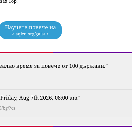
 nad Top.
Научете повече на
> aqicn.org/gaia/ <
еално време за повече от 100 държави.
”
 Friday, Aug 7th 2026, 08:00 am
”
8/bg/?cs