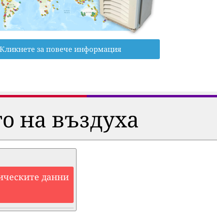
Кликнете за повече информация
о на въздуха
ическите данни