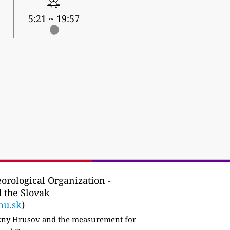
5:21 ~ 19:57
rological Organization -
d the Slovak
mu.sk
)
ny Hrusov and the measurement for