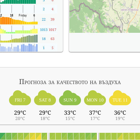
2
4
22
39
1013
1017
18
63
1
5
Прогноза за качеството на въздуха
FRI 7
SAT 8
SUN 9
MON 10
TUE 11
29°C
29°C
33°C
37°C
36°C
20°C
18°C
15°C
17°C
19°C