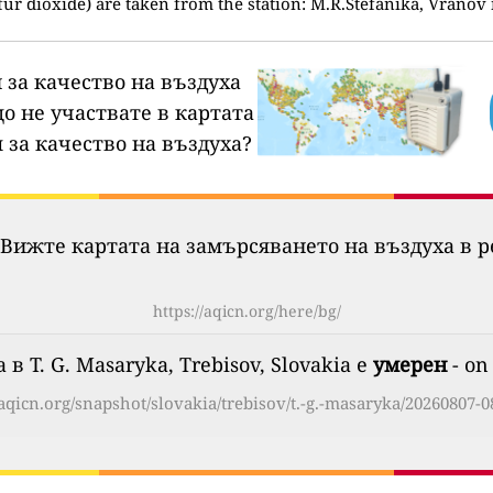
fur dioxide) are taken from the station: M.R.Stefanika, Vranov
 за качество на въздуха
о не участвате в картата
 за качество на въздуха?
Вижте картата на замърсяването на въздуха в р
https://aqicn.org/here/bg/
в T. G. Masaryka, Trebisov, Slovakia е
умерен
- on
/aqicn.org/snapshot/slovakia/trebisov/t.-g.-masaryka/20260807-0