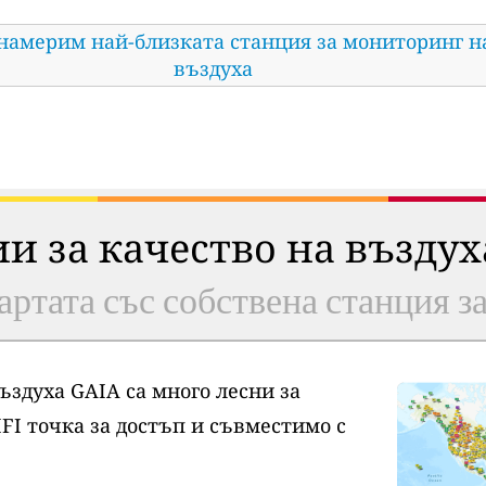
 намерим най-близката станция за мониторинг н
въздуха
ии за качество на възду
артата със собствена станция з
ъздуха GAIA са много лесни за
FI точка за достъп и съвместимо с