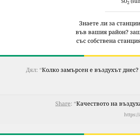
SO
(sul
2
Знаете ли за станции
във вашия район?
защ
със собствена станция
Дял: “
Колко замърсен е въздухът днес? 
Share
: “
Качеството на въздуха 
https:/