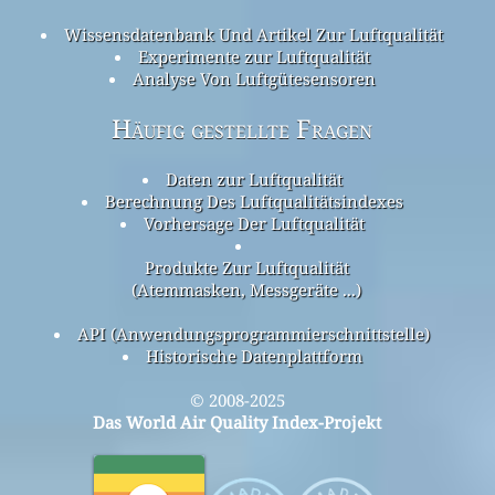
Wissensdatenbank Und Artikel Zur Luftqualität
Experimente zur Luftqualität
Analyse Von Luftgütesensoren
Häufig gestellte Fragen
Daten zur Luftqualität
Berechnung Des Luftqualitätsindexes
Vorhersage Der Luftqualität
Produkte Zur Luftqualität
(Atemmasken, Messgeräte ...)
API (Anwendungsprogrammierschnittstelle)
Historische Datenplattform
© 2008-2025
Das World Air Quality Index-Projekt