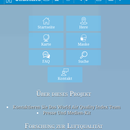
Startseite
Here
Karte
Maske
FAQ
Suche
Kontakt
Über dieses Projekt
Kontaktieren Sie Das World Air Quality Index Team
Presse Und Medien-Kit
Forschung zur Luftqualität