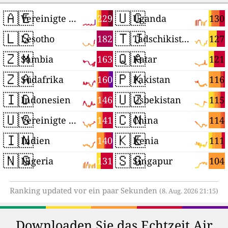
🇦🇪
🇺🇬
229
130
Vereinigte Arabische Emirate
Uganda
🇱🇸
🇹🇯
182
127
Lesotho
Tadschikistan
🇿🇲
🇶🇦
163
121
Sambia
Katar
🇿🇦
🇵🇰
160
116
Südafrika
Pakistan
🇮🇩
🇺🇿
146
115
Indonesien
Usbekistan
🇺🇸
🇨🇳
141
114
Vereinigte Staaten
China
🇮🇳
🇰🇪
140
111
Indien
Kenia
🇳🇬
🇸🇬
131
104
Nigeria
Singapur
Ranking updated vor ein paar Sekunden
(8. Aug. 2026 21:15)
Downloaden Sie das Echtzeit Air