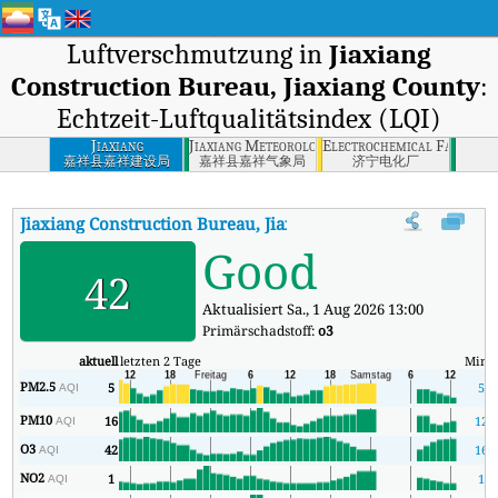
Luftverschmutzung in
Jiaxiang
Construction Bureau, Jiaxiang County
:
Echtzeit-Luftqualitätsindex (LQI)
Jiaxiang
Jiaxiang Meteorological Bureau, Jiaxiang Cou
Electrochemical Factory, 
Construction
嘉祥县嘉祥建设局
嘉祥县嘉祥气象局
济宁电化厂
Bureau, Jiaxiang
County
Jiaxiang Construction Bureau, Jiaxiang County
AQI
:
Jiaxiang 
Good
42
Aktualisiert Sa., 1 Aug 2026 13:00
Primärschadstoff:
o3
aktuell
letzten 2 Tage
Mind
PM2.5
5
5
AQI
PM10
16
12
AQI
O3
42
16
AQI
NO2
1
1
AQI