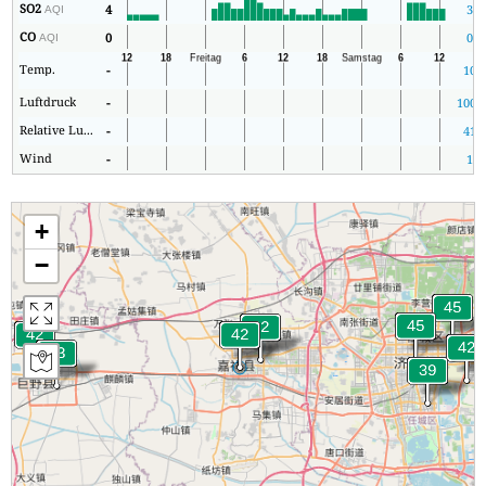
SO2
4
3
AQI
CO
0
0
AQI
Temp.
-
10
Luftdruck
-
1007
Relative Luftfeuchtigkeit
-
41
Wind
-
1
+
−