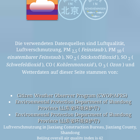
Die verwendeten Datenquellen sind Luftqualität,
Luftverschmutzung, PM
(
Feinstaub
), PM
(
2,5
10
einatembarer Feinstaub
), NO
(
Stickstoffdioxid
), SO
(
2
2
Schwefeldioxid
), CO (
Kohlenmonoxid
), O
(
Ozon
) und
3
Wetterdaten auf dieser Seite stammen von:
Citizen Weather Observer Program (CWOP/APRS)
Environmental Protection Department of Shandong
Province (山东省环境保护厅)
Environmental Protection Department of Shandong
Province (山东省环境保护厅)
Luftverschmutzung in Jiaxiang Construction Bureau, Jiaxiang County,
Shandong
Beijing overall air quality index is 42