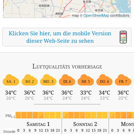
map ©
OpenStreetMap
contributors
Klicken Sie hier, um die mobile Version
dieser Web-Seite zu sehen
Luftqualitäts vorhersage
SA. 1
SO. 2
MO. 3
DI. 4
MI. 5
DO. 6
FR. 7
34°C
36°C
36°C
36°C
33°C
34°C
36°C
26°C
26°C
24°C
24°C
24°C
23°C
25°C
PM
2.5
Samstag 1
Sonntag 2
Mont
0
3
6
9
12
15
18
21
0
3
6
9
12
15
18
21
0
3
6
9
Stunde