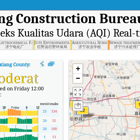
ang Construction Burea
eks Kualitas Udara (AQI) Real-
cal Bureau, Jiaxiang County
lectrochemical Factory, Jining
Juye Environmental Protection Agency, Juye County
Agricultural School, Jining
Sewage treatment
济宁电化厂
巨野县巨野环保局
济宁农业学校
济宁污水处理
axiang County
:
Indeks Kualitas Udara (AQI) Real-time Jiaxiang Construction
+
oderat
−
ed on Friday 12:00
C
menit
maks
25
134
20
55
20
100
1
13