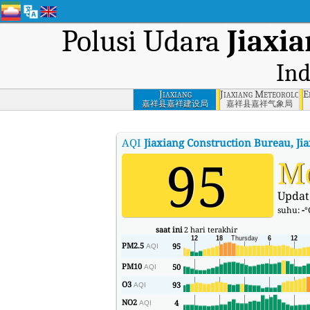
Polusi Udara
Jiaxi
Ind
Jiaxiang
Jiaxiang Meteorologi
E
Construction
嘉祥县嘉祥建设局
嘉祥县嘉祥气象局
Bureau, Jiaxiang
County
AQI
Jiaxiang Construction Bureau, Ji
95
M
Updat
suhu:
-
°
saat ini
2 hari terakhir
PM2.5
95
AQI
PM10
50
AQI
O3
93
AQI
NO2
4
AQI