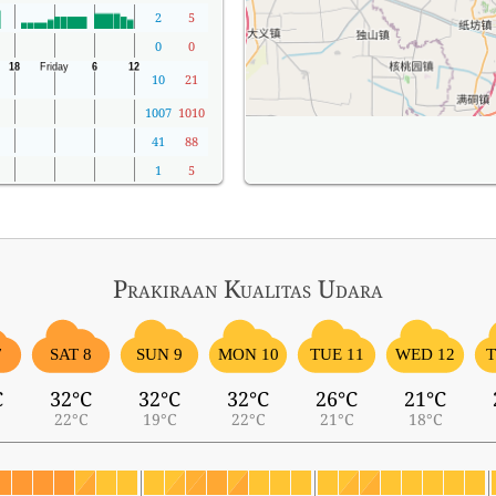
2
5
0
0
10
21
1007
1010
41
88
1
5
Prakiraan Kualitas Udara
7
SAT 8
SUN 9
MON 10
TUE 11
WED 12
T
C
32°C
32°C
32°C
26°C
21°C
22°C
19°C
22°C
21°C
18°C