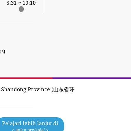
5:31 ~ 19:10
13]
of Shandong Province (山东省环
Pelajari lebih lanjut di
> aqicn.org/gaia/ <