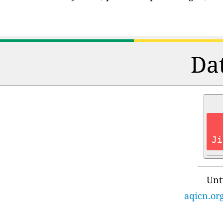
Dat
Ji
Unt
aqicn.org