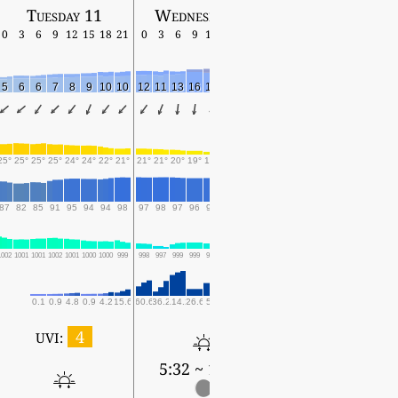
Tuesday 11
Wednesday 12
Thursday 13
0
3
6
9
12
15
18
21
0
3
6
9
12
15
18
21
0
3
6
9
12
15
18
5
6
6
7
8
9
10
10
12
11
13
16
15
15
17
14
15
13
15
15
12
7
5
25°
25°
25°
25°
24°
24°
22°
21°
21°
21°
20°
19°
19°
18°
18°
18°
18°
18°
19°
19°
19°
20°
23°
87
82
85
91
95
94
94
98
97
98
97
96
96
97
96
95
96
96
96
96
97
99
99
1002
1001
1001
1002
1001
1000
1000
999
998
997
999
999
999
999
999
1000
998
999
999
998
998
997
998
0.1
0.9
4.8
0.9
4.2
15.6
60.6
36.2
114.2
26.6
58
51.9
82
14.4
26.6
11.8
17.4
22.3
28.4
2.3
7.6
4
UVI:
5:32 ~ 19:09
5:33 ~ 19:08