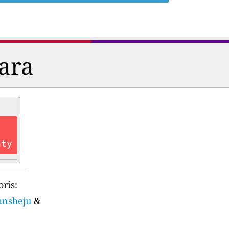
dara
nty
ris:
iansheju
&