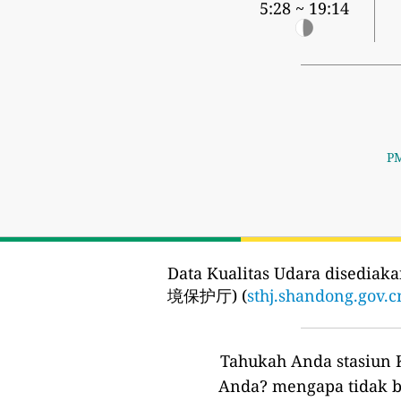
5:28 ~ 19:14
PM
Data Kualitas Udara disediaka
境保护厅) (
sthj.shandong.gov.c
Tahukah Anda stasiun K
Anda?
mengapa tidak b