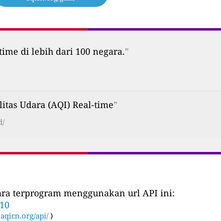
time di lebih dari 100 negara.
”
litas Udara (AQI) Real-time
”
d/
cara terprogram menggunakan url API ini:
310
:
aqicn.org/api/
)