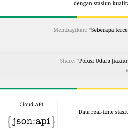
dengan stasiun kualit
Membagikan: “
Seberapa terce
Share
: “
Polusi Udara Jiaxia
h
Cloud API
Data real-time stas