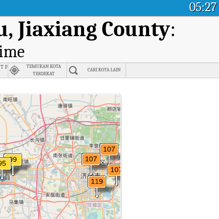
05:27
u, Jiaxiang County
:
time
 plant, Jining
TEMUKAN KOTA
CARI KOTA LAIN
厂
TERDEKAT
 Bureau, Jiaxiang County.