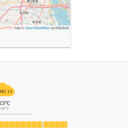
map ©
OpenStreetMap
contributors
HU 13
23°C
18°C