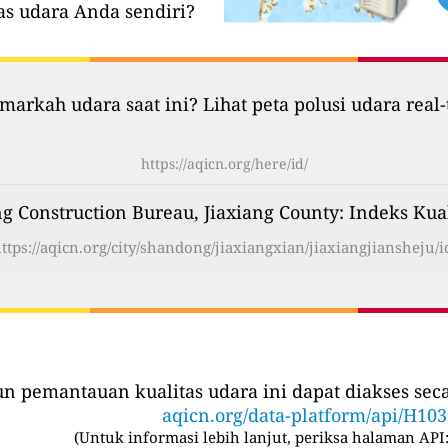
as udara Anda sendiri?
markah udara saat ini? Lihat peta polusi udara real-
https://aqicn.org/here/id/
ng Construction Bureau, Jiaxiang County: Indeks Kua
ttps://aqicn.org/city/shandong/jiaxiangxian/jiaxiangjiansheju/i
iun pemantauan kualitas udara ini dapat diakses se
aqicn.org/data-platform/api/H10
(
Untuk informasi lebih lanjut, periksa halaman API