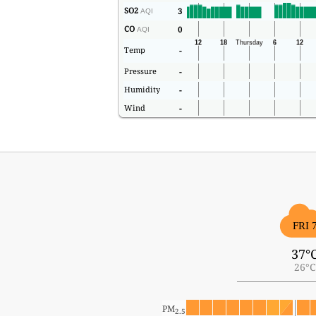
SO2
3
AQI
CO
0
AQI
Temp
-
Pressure
-
Humidity
-
Wind
-
FRI 
37°
26°C
PM
2.5