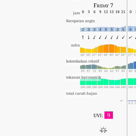
Friday 7
0
3
6
9
12
15
18
21
0
jam
Kecepatan angin
2
3
3
4
5
5
3
5
6
suhu
28°
26°
27°
33°
36°
36°
32°
30°
27°
2
kelembaban relatif
65
67
72
55
43
42
57
60
80
tekanan barometrik
1005
1005
1006
1006
1005
1004
1004
1005
1006
1
total curah hujan
0.3
1
9
UVI: