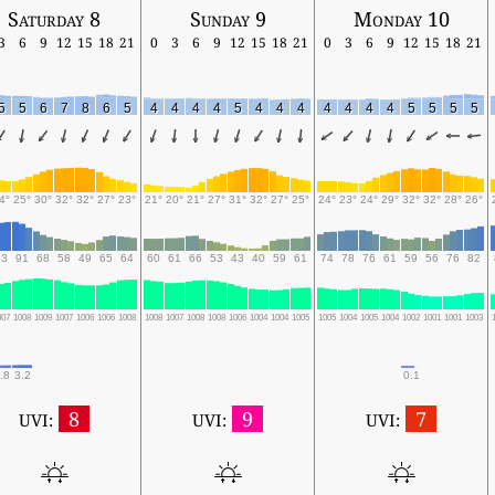
Saturday 8
Sunday 9
Monday 10
3
6
9
12
15
18
21
0
3
6
9
12
15
18
21
0
3
6
9
12
15
18
21
5
5
6
7
8
6
5
4
4
4
4
5
4
4
4
4
4
4
4
5
5
5
5
4°
25°
30°
32°
32°
27°
23°
21°
20°
21°
27°
31°
32°
27°
25°
24°
23°
24°
29°
32°
32°
28°
26°
93
91
68
58
49
65
64
60
61
66
53
43
40
59
61
74
78
76
61
59
56
76
82
007
1008
1009
1007
1006
1006
1008
1008
1007
1008
1008
1006
1004
1004
1005
1005
1004
1005
1004
1002
1001
1001
1003
.8
3.2
0.1
8
9
7
UVI:
UVI:
UVI: