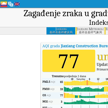
Zagađenje zraka u gra
Indeks
Jiaxiang
Jiaxiang Meteorologi
E
Construction
嘉祥县嘉祥建设局
嘉祥县嘉祥气象局
Bureau, Jiaxiang
County
AQI grada
Jiaxiang Construction Bure
77
u
Updat
Primarn
Trenutno
posljednja 2 dana
PM2.5
65
AQI
PM10
33
AQI
O3
77
AQI
NO2
3
AQI
SO2
3
AQI