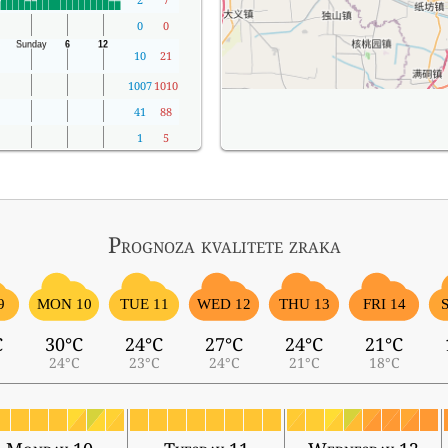
0
0
10
21
1007
1010
41
88
1
5
Prognoza kvalitete zraka
9
MON 10
TUE 11
WED 12
THU 13
FRI 14
C
30°C
24°C
27°C
24°C
21°C
24°C
23°C
24°C
21°C
18°C