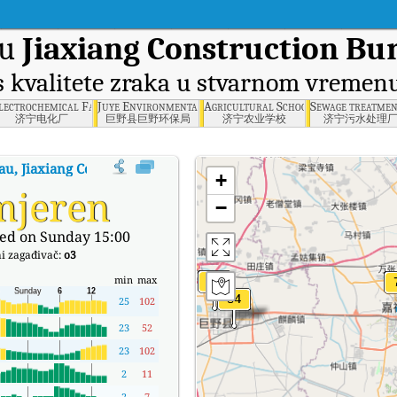
du
Jiaxiang Construction Bu
 kvalitete zraka u stvarnom vremen
cal Bureau, Jiaxiang County
lectrochemical Factory, Jining
Juye Environmental Protection Agency, Juye County
Agricultural School, Jining
Sewage treatment
济宁电化厂
巨野县巨野环保局
济宁农业学校
济宁污水处理
au, Jiaxiang County
:
Jiaxiang Construction Bureau, Jiaxiang County Indek
+
mjeren
−
ed on Sunday 15:00
i zagađivač:
o3
min
max
25
102
23
52
23
102
2
11
2
7