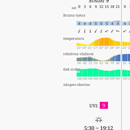
Sunday 9
0
3
6
9
12
15
18
21
0
sat
Brzina vjetra
4
4
4
5
5
5
4
4
4
temperatura
22°
20°
21°
27°
32°
32°
28°
26°
24°
2
relativna vlažnost
64
68
73
54
43
46
70
86
91
tlak zraka
1008
1008
1009
1009
1007
1006
1006
1007
1006
1
ukupne oborine
9
UVI:
5:30 ~ 19:12