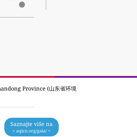
f Shandong Province (山东省环境
Saznajte više na
> aqicn.org/gaia/ <