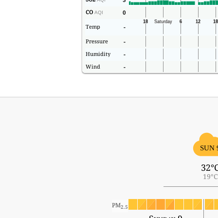
CO
0
AQI
Temp
-
Pressure
-
Humidity
-
Wind
-
SUN 
32°
19°C
PM
2.5