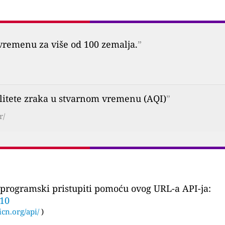
vremenu za više od 100 zemalja.
”
alitete zraka u stvarnom vremenu (AQI)
”
r/
programski pristupiti pomoću ovog URL-a API-ja:
310
icn.org/api/
)