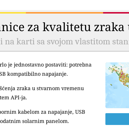
tanice za kvalitetu zrak
li na karti sa svojom vlastitom sta
lo je jednostavno postaviti: potrebna
USB kompatibilno napajanje.
išćenja zraka u stvarnom vremenu
tem API-ja.
tpornim kabelom za napajanje, USB
dodatnim solarnim panelom.