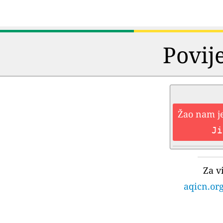
Povij
Žao nam je
Ji
Za v
aqicn.org