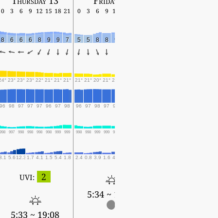
Thursday 13
Friday 14
Saturday 15
0
3
6
9
12
15
18
21
0
3
6
9
12
15
18
21
0
3
6
9
12
15
18
8
6
6
6
8
9
9
7
5
5
8
8
9
7
7
7
7
7
6
6
6
6
7
24°
23°
23°
23°
22°
21°
21°
21°
21°
21°
20°
21°
20°
19°
19°
18°
18°
18°
18°
19°
19°
19°
19°
96
98
97
97
97
96
97
98
96
97
98
97
97
97
97
97
96
97
97
96
96
95
95
998
997
998
998
998
998
999
999
998
998
999
999
998
999
999
999
999
998
999
1000
999
998
999
3.1
5.6
12.3
1.7
4.1
1.5
5.4
1.8
2.4
0.8
3.9
1.6
4.2
0.4
0.4
0.4
0.6
0.1
0.1
0.1
2
UVI:
5:34 ~ 19:07
5:34 ~ 19:06
5:33 ~ 19:08