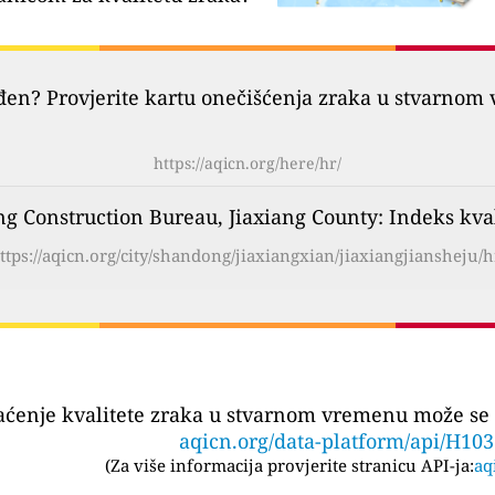
đen? Provjerite kartu onečišćenja zraka u stvarnom 
https://aqicn.org/here/hr/
ng Construction Bureau, Jiaxiang County: Indeks kv
ttps://aqicn.org/city/shandong/jiaxiangxian/jiaxiangjiansheju/h
aćenje kvalitete zraka u stvarnom vremenu može se 
aqicn.org/data-platform/api/H10
(
Za više informacija provjerite stranicu API-ja:
aq