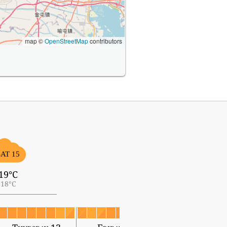
map ©
OpenStreetMap
contributors
SAT 15
19°C
18°C