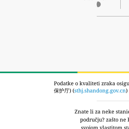
Podatke o kvaliteti zraka osig
保护厅) (
sthj.shandong.gov.cn
)
Znate li za neke stani
području?
zašto ne 
svojom vlastitom st