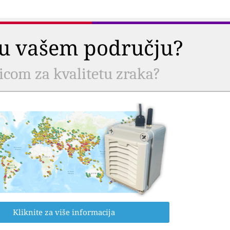
a u vašem području?
nicom za kvalitetu zraka?
Kliknite za više informacija