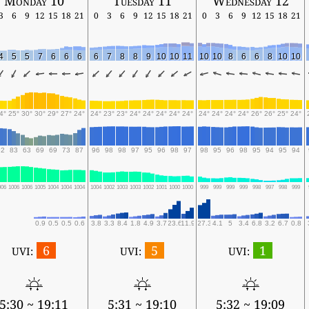
Monday 10
Tuesday 11
Wednesday 12
3
6
9
12
15
18
21
0
3
6
9
12
15
18
21
0
3
6
9
12
15
18
21
4
5
5
7
6
6
6
6
7
8
8
9
10
10
11
10
10
8
6
6
8
10
10
4°
25°
30°
30°
29°
27°
24°
24°
23°
23°
24°
24°
24°
24°
24°
24°
24°
24°
24°
26°
26°
25°
24°
92
83
63
69
69
73
87
96
98
98
97
95
96
98
97
98
95
96
98
95
94
95
94
006
1006
1006
1005
1004
1004
1004
1004
1002
1003
1003
1002
1001
1000
1000
999
999
999
999
998
997
998
999
0.9
0.5
0.5
0.6
3.8
3.3
8.4
1.8
4.9
3.7
23.6
11.9
27.3
4.1
5
3.4
6.8
3.2
6.7
0.8
6
5
1
UVI:
UVI:
UVI:
5:30 ~ 19:11
5:31 ~ 19:10
5:32 ~ 19:09