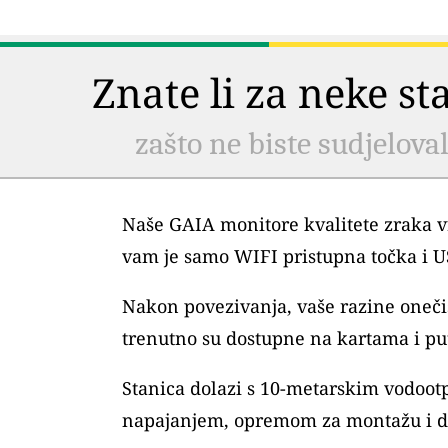
Znate li za neke s
zašto ne biste sudjelova
Naše GAIA monitore kvalitete zraka vr
vam je samo WIFI pristupna točka i 
Nakon povezivanja, vaše razine oneč
trenutno su dostupne na kartama i pu
Stanica dolazi s 10-metarskim vodoo
napajanjem, opremom za montažu i 