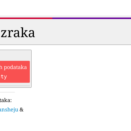
 zraka
ih podataka
nty
taka:
iansheju
&