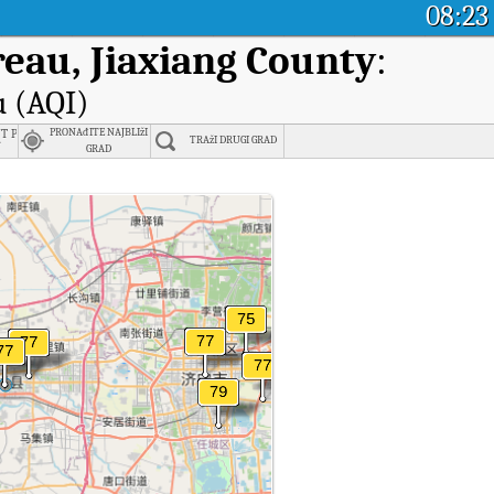
08:23
reau, Jiaxiang County
:
u (AQI)
 plant, Jining
PRONAđITE NAJBLIžI
TRAžI DRUGI GRAD
厂
GRAD
s kvalitete zraka (AQI) u stvarnom vremenu.